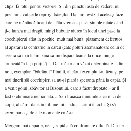
clipă, fă totul pentru victorie. Și, din punctul ăsta de vedere, nu
prea am avut ce le reproșa băieților. Da, am revăzut aceleași faze
care ne mănâncă ficații de atâta vreme – pase simple ratate când
ți-e lumea mai dragă, mingi bubuite aiurea în locul unei pase la
coechipierul aflat în poziție mult mai bună, plasament defectuos
al apărării la centrările în careu (câte goluri asemănătoare celui de
aseară să mai luăm până să-mi dispară teama la orice minge
aruncată în fața porții?)… Dar măcar am văzut determinare – din
nou, exemplar, ”bătrânul” Pintilii, al cărui exemplu i-a făcut și pe
mai tinerii săi coechipieri să nu-și piardă speranța până la capăt. Și
a venit golul izbăvitor al Bizonului, care a făcut dreptate – ar fi
fost o eliminare nemeritată… Să-i trăiască minunile alea mici de
copii, al căror dans în tribune mi-a adus lacrimi în ochi. Și să
avem parte și de alte momente ca ăsta…
Mergem mai departe, ne așteaptă altă confruntare dificilă. Dar ne