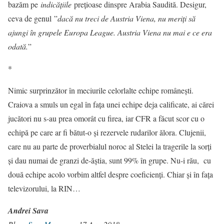
bazăm pe
indicățiile
prețioase dinspre Arabia Saudită. Desigur,
ceva de genul ”
dacă nu treci de Austria Viena, nu meriţi să
ajungi în grupele Europa League. Austria Viena nu mai e ce era
odată.
”
*
Nimic surprinzător în meciurile celorlalte echipe românești.
Craiova a smuls un egal în fața unei echipe deja calificate, ai cărei
jucători nu s-au prea omorât cu firea, iar CFR a făcut scor cu o
echipă pe care ar fi bătut-o și rezervele rudarilor ălora. Clujenii,
care nu au parte de proverbialul noroc al Stelei la tragerile la sorți
și dau numai de granzi de-ăștia, sunt 99% în grupe. Nu-i rău, cu
două echipe acolo vorbim altfel despre coeficienți. Chiar și în fața
televizorului, la RIN…
Andrei Sava