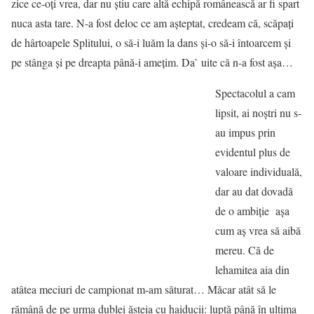
zice ce-oți vrea, dar nu știu care altă echipă românească ar fi spart
nuca asta tare. N-a fost deloc ce am așteptat, credeam că, scăpați
de hârtoapele Splitului, o să-i luăm la dans și-o să-i întoarcem și
pe stânga și pe dreapta până-i amețim. Da` uite că n-a fost așa…
Spectacolul a cam
lipsit, ai noștri nu s-
au impus prin
evidentul plus de
valoare individuală,
dar au dat dovadă
de o ambiție așa
cum aș vrea să aibă
mereu. Că de
lehamitea aia din
atâtea meciuri de campionat m-am săturat… Măcar atât să le
rămână de pe urma dublei ăsteia cu haiducii: luptă până în ultima