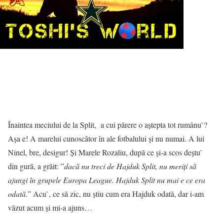
Înaintea meciului de la Split, a cui părere o aștepta tot rumânu`?
Așa e! A marelui cunoscător în ale fotbalului și nu numai. A lui
Ninel, bre, desigur! Și Marele Rozaliu, după ce și-a scos deștu`
din gură, a grăit: ”
dacă nu treci de Hajduk Split, nu meriţi să
ajungi în grupele Europa League. Hajduk Split nu mai e ce era
odată.
” Acu`, ce să zic, nu știu cum era Hajduk odată, dar i-am
văzut acum și mi-a ajuns…