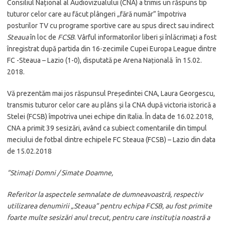
Consiliul Național al Audiovizualului (CNA) a trimis un răspuns tip
tuturor celor care au făcut plângeri „fără număr” împotriva
posturilor TV cu programe sportive care au spus direct sau indirect
Steaua
în loc de
FCSB
. Vârful informatorilor liberi și înlăcrimați a fost
înregistrat după partida din 16-zecimile Cupei Europa League dintre
FC -Steaua – Lazio (1-0), disputată pe Arena Națională în 15.02.
2018.
Vă prezentăm mai jos răspunsul Președintei CNA, Laura Georgescu,
transmis tuturor celor care au plâns și la CNA după victoria istorică a
Stelei (FCSB) împotriva unei echipe din Italia. În data de 16.02.2018,
CNA a primit 39 sesizări, având ca subiect comentariile din timpul
meciului de fotbal dintre echipele FC Steaua (FCSB) – Lazio din data
de 15.02.2018
“Stimați Domni / Simate Doamne,
Referitor la aspectele semnalate de dumneavoastră, respectiv
utilizarea denumirii „Steaua” pentru echipa FCSB, au fost primite
foarte multe sesizări anul trecut, pentru care instituția noastră a