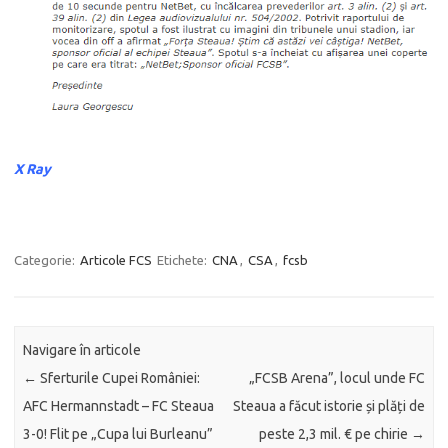
X Ray
Categorie:
Articole FCS
Etichete:
CNA
,
CSA
,
fcsb
Navigare în articole
←
Sferturile Cupei României:
„FCSB Arena”, locul unde FC
AFC Hermannstadt – FC Steaua
Steaua a făcut istorie și plăți de
3-0! Flit pe „Cupa lui Burleanu”
peste 2,3 mil. € pe chirie
→