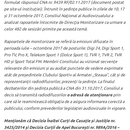
formulat răspunsul CNA nr. 9439 RF/02.11.2017 (document postat
pe site-ul instituției). Întrunit în şedinţe publice în zilele de 10, 17
și 31 octombrie 2017, Consiliul Naţional al Audiovizualului a
analizat rapoartele întocmite de Direcţia Monitorizare ca urmare a
celor 482 de sesizări primite pe această temă.
Rapoartele de monitorizare se referă la emisiuni difuzate în
perioada iulie – octombrie 2017 de posturile: Digi 24, Digi Sport 1,
Pro TV, Pro X, Telekom Sport 1 (Dolce Sport 1), TVR 1, TVR 2, TVR
HD și Sport Total FM. Membrii Consiliului au vizionat secvențe
relevante din emisiuni și au audiat punctele de vedere exprimate
atât de președintele Clubului Sportiv al Armatei „Steaua”, cât și de
reprezentanții radiodifuzorilor, prezenți la ședințe. La finalul
dezbaterilor din ședința publică a CNA din 31.10.2017, Consiliul a
decis să transmită radiodifuzorilor
o adresă de atenționare
prin
care să le reamintească obligația de a asigura informarea corectă a
publicului, conform prevederilor legislației audiovizuale în vigoare.
Menționăm că Decizia Înaltei Curți de Casație și Justiție nr.
3425/2014 și Decizia Curții de Apel București nr. 989A/2016 –