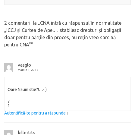
2 comentarii la „
CNA intră cu răspunsul în normalitate:
„ICCJ și Curtea de Apel… stabilesc drepturi și obligații
doar pentru părțile din proces, nu rețin vreo sarcină
pentru CNA”
”
vasglo
martie 4, 2018
Oare Naum stie?!…-:)
7
1
Autentifică-te pentru a răspunde
↓
killertits