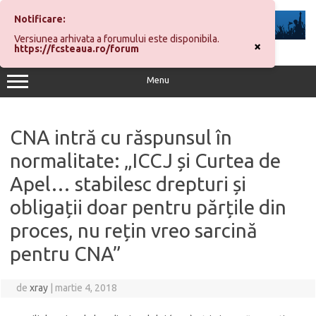
Sari
la
Notificare:
conținut
Versiunea arhivata a forumului este disponibila.
×
https://fcsteaua.ro/forum
Menu
CNA intră cu răspunsul în
normalitate: „ICCJ și Curtea de
Apel… stabilesc drepturi și
obligații doar pentru părțile din
proces, nu rețin vreo sarcină
pentru CNA”
de
xray
|
martie 4, 2018