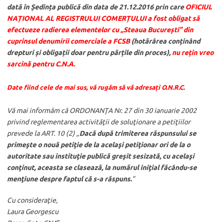
dată în Ședința publică din data de 21.12.2016 prin care
OFICIUL
NAȚIONAL AL REGISTRULUI COMERȚULUI a fost obligat să
efectueze radierea elementelor cu „Steaua București” din
cuprinsul denumirii comerciale a FCSB
(hotărârea conținând
drepturi și obligații doar pentru părțile din proces),
nu rețin vreo
sarcină pentru C.N.A.
Date fiind cele de mai sus, vă rugăm să vă adresați O.N.R.C.
Vă mai informăm că ORDONANŢA Nr. 27 din 30 ianuarie 2002
privind reglementarea activităţii de soluţionare a petiţiilor
prevede la ART. 10 (2) „
Dacă după trimiterea răspunsului se
primeşte o nouă petiţie de la acelaşi petiţionar ori de la o
autoritate sau instituţie publică greşit sesizată, cu acelaşi
conţinut, aceasta se clasează, la numărul iniţial făcându-se
menţiune despre faptul că s-a răspuns.
”
Cu consideraţie,
Laura Georgescu