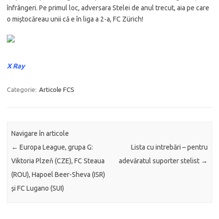
înfrângeri. Pe primul loc, adversara Stelei de anul trecut, aia pe care
o miștocăreau unii că e în liga a 2-a, FC Zürich!
X Ray
Categorie:
Articole FCS
Navigare în articole
←
Europa League, grupa G:
Lista cu intrebări – pentru
Viktoria Plzeň (CZE), FC Steaua
adevăratul suporter stelist
→
(ROU), Hapoel Beer-Sheva (ISR)
și FC Lugano (SUI)