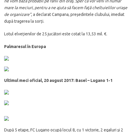
ne vom baza probabil pe fanii din oraş.
Sper că vor veni în număr
mare la meciuri, pentru a ne ajuta să facem faţă cheltuielilor uriaşe
de organizare”
, a declarat Campana, președintele clubului, imediat
după tragerea la sorți.
Lotul elvețienilor de 25 jucători este cotat la 13,53 mil. €.
Palmaresul în Europa
Ultimul meci oficial, 20 august 2017: Basel – Lugano 1-1
După 5 etape, FC Lugano ocupă locul 8, cu 1 victorie, 2 egaluri și 2