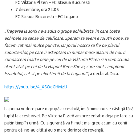
FC Viktoria Plzen – FC Steaua Bucuresti
7 decembrie, ora 22:05
FC Steaua Bucuresti – FC Lugano
„Tragerea la sorti ne-a adus o grupa echilibrata, in care toate
echipele au sanse de calificare. Speram sa avem evolutii bune, sa
facem cat mai multe puncte, iar jocul nostru sa fie pe placul
suporterilor, pe care ii asteptam in numar mare alaturi de noi. Ii
cunoastem foarte bine pe cei de la Viktoria Plzen si ii vom studia
atent atat pe cei de la Hapoel Beer-Sheva, care sunt campionii
Israelului, cat si pe elvetienii de la Lugano!”
, a declarat Dica.
https://youtu.be/4_XSOeGHMzU
La prima vedere pare o grupă accesibilă, însă nimic nu se câștigă fără
luptă la acest nivel. Pe Viktoria Plzeň am prezentat-o deja pe larg cu
puțin timp în urmă. Cu siguranță va fi mult mai greu acum cu cehii
pentru că ne-au citit și au o mare dorința de revanșă.