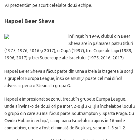
Vă prezentăm pe scurt celelalte două echipe.
Hapoel Beer Sheva
Înfiinţat în 1949, clubul din Beer
Sheva are în palmares patru titluri
(1975, 1976, 2016 şi 2017), o Cupă (1997), trei Cupe ale Ligii (1989,
1996, 2017) şi trei Supercupe ale Israelului (1975, 2016, 2017).
Hapoel Be’er Sheva a făcut parte din urna a treia la tragerea la sorţi
a grupelor Europa League, însă se anunţă poate cel mai dificil
adversar pentru Steaua în grupa G.
Hapoel a impresionat sezonul trecut în grupele Europa League,
unde a învins-o de două ori pe Inter, 2-0 şi 3-2, şi a încheiat pe locul 2
o grupă din care au mai făcut parte Southampton şi Sparta Praga. Cu
Ovidiu Hoban în echipă, campioana Israelului a ajuns în 16-imile
competiţiei, unde a fost eliminată de Beşiktaş, scoruri 1-3 şi 1-2.