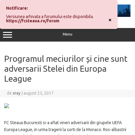
Sari
la
Notificare:
conținut
Versiunea arhivata a forumului este disponibila.
×
https://fcsteaua.ro/forum
Menu
Programul meciurilor și cine sunt
adversarii Stelei din Europa
League
de
xray
|
august 25, 2017
FC Steaua Bucuresti si-a aflat vineri adversarii din grupele UEFA
Europa League, in urma tragerii la sorti de la Monaco. Ros-albastrii