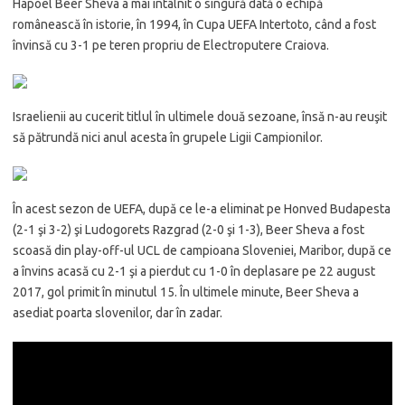
Hapoel Beer Sheva a mai întâlnit o singură dată o echipă
românească în istorie, în 1994, în Cupa UEFA Intertoto, când a fost
învinsă cu 3-1 pe teren propriu de Electroputere Craiova.
Israelienii au cucerit titlul în ultimele două sezoane, însă n-au reuşit
să pătrundă nici anul acesta în grupele Ligii Campionilor.
În acest sezon de UEFA, după ce le-a eliminat pe Honved Budapesta
(2-1 şi 3-2) şi Ludogorets Razgrad (2-0 şi 1-3), Beer Sheva a fost
scoasă din play-off-ul UCL de campioana Sloveniei, Maribor, după ce
a învins acasă cu 2-1 şi a pierdut cu 1-0 în deplasare pe 22 august
2017, gol primit în minutul 15. În ultimele minute, Beer Sheva a
asediat poarta slovenilor, dar în zadar.