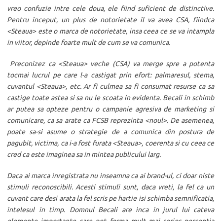
vreo confuzie intre cele doua, ele fiind suficient de distinctive.
Pentru inceput, un plus de notorietate il va avea CSA, fiindca
<Steaua> este o marca de notorietate, insa ceea ce se va intampla
in viitor, depinde foarte mult de cum se va comunica.
Preconizez ca <Steaua> veche (CSA) va merge spre a potenta
tocmai lucrul pe care l-a castigat prin efort: palmaresul, stema,
cuvantul <Steaua>, etc. Ar fi culmea sa fi consumat resurse ca sa
castige toate astea si sa nu le scoata in evidenta. Becali in schimb
ar putea sa opteze pentru o campanie agresiva de marketing si
comunicare, ca sa arate ca FCSB reprezinta <noul>. De asemenea,
poate sa-si asume o strategie de a comunica din postura de
pagubit, victima, ca i-a fost furata <Steaua>, coerenta si cu ceea ce
cred ca este imaginea sa in mintea publicului larg.
Daca ai marca inregistrata nu inseamna ca ai brand-ul, ci doar niste
stimuli reconoscibili. Acesti stimuli sunt, daca vreti, la fel ca un
cuvant care desi arata la fel scris pe hartie isi schimba semnificatia,
intelesul in timp. Domnul Becali are inca in jurul lui cateva