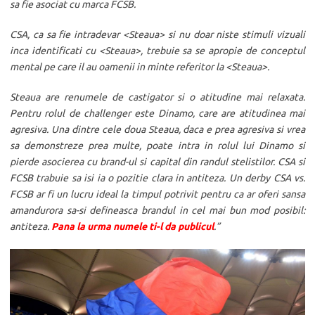
sa fie asociat cu marca FCSB.
CSA, ca sa fie intradevar <Steaua> si nu doar niste stimuli vizuali
inca identificati cu <Steaua>, trebuie sa se apropie de conceptul
mental pe care il au oamenii in minte referitor la <Steaua>.
Steaua are renumele de castigator si o atitudine mai relaxata.
Pentru rolul de challenger este Dinamo, care are atitudinea mai
agresiva. Una dintre cele doua Steaua, daca e prea agresiva si vrea
sa demonstreze prea multe, poate intra in rolul lui Dinamo si
pierde asocierea cu brand-ul si capital din randul stelistilor. CSA si
FCSB trabuie sa isi ia o pozitie clara in antiteza. Un derby CSA vs.
FCSB ar fi un lucru ideal la timpul potrivit pentru ca ar oferi sansa
amandurora sa-si defineasca brandul in cel mai bun mod posibil:
antiteza.
Pana la urma numele ti-l da publicul
.”