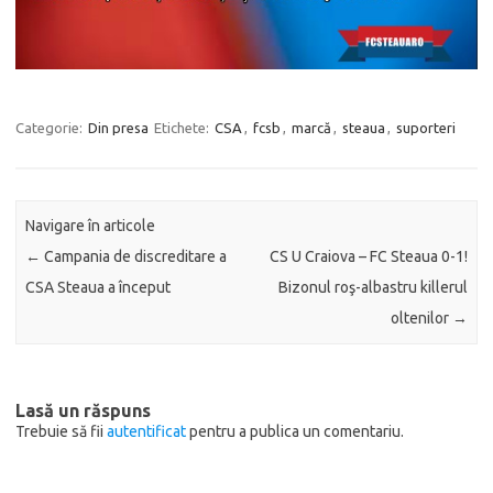
Categorie:
Din presa
Etichete:
CSA
,
fcsb
,
marcă
,
steaua
,
suporteri
Navigare în articole
←
Campania de discreditare a
CS U Craiova – FC Steaua 0-1!
CSA Steaua a început
Bizonul roş-albastru killerul
oltenilor
→
Lasă un răspuns
Trebuie să fii
autentificat
pentru a publica un comentariu.