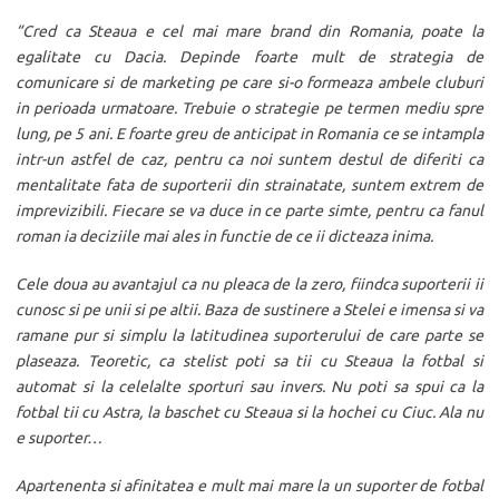
“Cred ca Steaua e cel mai mare brand din Romania, poate la
egalitate cu Dacia. Depinde foarte mult de strategia de
comunicare si de marketing pe care si-o formeaza ambele cluburi
in perioada urmatoare. Trebuie o strategie pe termen mediu spre
lung, pe 5 ani. E foarte greu de anticipat in Romania ce se intampla
intr-un astfel de caz, pentru ca noi suntem destul de diferiti ca
mentalitate fata de suporterii din strainatate, suntem extrem de
imprevizibili. Fiecare se va duce in ce parte simte, pentru ca fanul
roman ia deciziile mai ales in functie de ce ii dicteaza inima.
Cele doua au avantajul ca nu pleaca de la zero, fiindca suporterii ii
cunosc si pe unii si pe altii. Baza de sustinere a Stelei e imensa si va
ramane pur si simplu la latitudinea suporterului de care parte se
plaseaza. Teoretic, ca stelist poti sa tii cu Steaua la fotbal si
automat si la celelalte sporturi sau invers. Nu poti sa spui ca la
fotbal tii cu Astra, la baschet cu Steaua si la hochei cu Ciuc. Ala nu
e suporter…
Apartenenta si afinitatea e mult mai mare la un suporter de fotbal