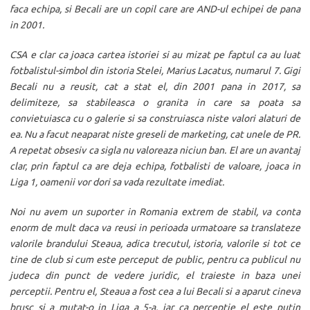
faca echipa, si Becali are un copil care are AND-ul echipei de pana
in 2001.
CSA e clar ca joaca cartea istoriei si au mizat pe faptul ca au luat
fotbalistul-simbol din istoria Stelei, Marius Lacatus, numarul 7. Gigi
Becali nu a reusit, cat a stat el, din 2001 pana in 2017, sa
delimiteze, sa stabileasca o granita in care sa poata sa
convietuiasca cu o galerie si sa construiasca niste valori alaturi de
ea. Nu a facut neaparat niste greseli de marketing, cat unele de PR.
A repetat obsesiv ca sigla nu valoreaza niciun ban. El are un avantaj
clar, prin faptul ca are deja echipa, fotbalisti de valoare, joaca in
Liga 1, oamenii vor dori sa vada rezultate imediat.
Noi nu avem un suporter in Romania extrem de stabil, va conta
enorm de mult daca va reusi in perioada urmatoare sa translateze
valorile brandului Steaua, adica trecutul, istoria, valorile si tot ce
tine de club si cum este perceput de public, pentru ca publicul nu
judeca din punct de vedere juridic, el traieste in baza unei
perceptii. Pentru el, Steaua a fost cea a lui Becali si a aparut cineva
brusc si a mutat-o in Liga a 5-a, iar ca perceptie el este putin