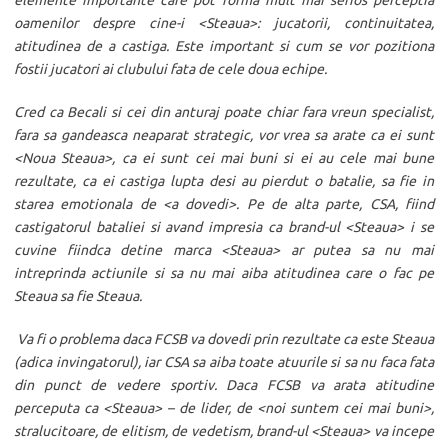
elemente importante care pot forma mult mai serios perceptia
oamenilor despre cine-i <Steaua>: jucatorii, continuitatea,
atitudinea de a castiga. Este important si cum se vor pozitiona
fostii jucatori ai clubului fata de cele doua echipe.
Cred ca Becali si cei din anturaj poate chiar fara vreun specialist,
fara sa gandeasca neaparat strategic, vor vrea sa arate ca ei sunt
<Noua Steaua>, ca ei sunt cei mai buni si ei au cele mai bune
rezultate, ca ei castiga lupta desi au pierdut o batalie, sa fie in
starea emotionala de <a dovedi>. Pe de alta parte, CSA, fiind
castigatorul bataliei si avand impresia ca brand-ul <Steaua> i se
cuvine fiindca detine marca <Steaua> ar putea sa nu mai
intreprinda actiunile si sa nu mai aiba atitudinea care o fac pe
Steaua sa fie Steaua.
Va fi o problema daca FCSB va dovedi prin rezultate ca este Steaua
(adica invingatorul), iar CSA sa aiba toate atuurile si sa nu faca fata
din punct de vedere sportiv. Daca FCSB va arata atitudine
perceputa ca <Steaua> – de lider, de <noi suntem cei mai buni>,
stralucitoare, de elitism, de vedetism, brand-ul <Steaua> va incepe