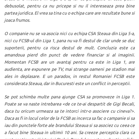
debusolat, pentru ca nu pricepe si nu il intereseaza prea bine
partea juridica. El vrea sa tina cu o echipa care are rezultate bune si
joaca frumos.
O companie nu se va asocia nici cu echipa CSA Steaua din Liga 5-a,
nici cu FCSB-ul din Liga 1, pana nu va fi destul de clar unde se duc
suporterii, pentru ca risca destul de mult. Concluzia este ca
amandoua pierd din punct de vedere financiar si al imaginii.
Momentan FCSB are un avantaj pentru ca este in Liga 1, are
audienta, are expunere pe TV, mai strange oameni pe stadion mai
ales in deplasare. E un paradox, in restul Romaniei FCSB este
considerata Steaua, dar in Bucuresti este un conflict in perceptii.
Se pot schimba multe pana ajunge CSA sa promoveze in Liga 1.
Poate se va naste intrebarea <de ce te-ai despartit de Gigi Becali,
daca tu oricum urmeaza sa te intorci intr-o asociere cu cineva?>.
Daca as fi in locul celor de la FCSB as incerca sa fac o campanie si sa
iau din punctele forte ale brandului Steaua si sa asociez cu ceea ce
a facut bine Steaua in ultimii 10 ani. Sa creeze perceptia clara ca