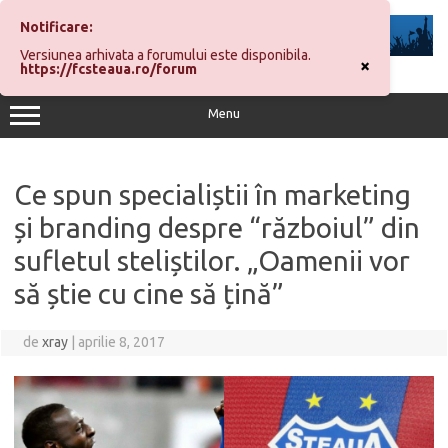
Sari
la
Notificare:
conținut
Versiunea arhivata a forumului este disponibila.
×
https://fcsteaua.ro/forum
Menu
Ce spun specialiștii în marketing
și branding despre “războiul” din
sufletul steliștilor. „Oamenii vor
să știe cu cine să țină”
de
xray
|
aprilie 8, 2017