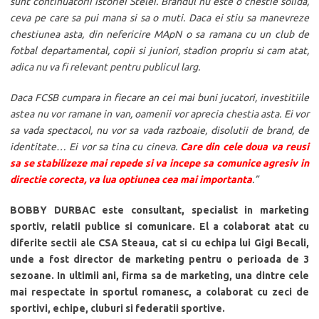
sunt continuatorii istoriei Stelei. Brandul nu este o chestie solida,
ceva pe care sa pui mana si sa o muti. Daca ei stiu sa manevreze
chestiunea asta, din nefericire MApN o sa ramana cu un club de
fotbal departamental, copii si juniori, stadion propriu si cam atat,
adica nu va fi relevant pentru publicul larg.
Daca FCSB cumpara in fiecare an cei mai buni jucatori, investitiile
astea nu vor ramane in van, oamenii vor aprecia chestia asta. Ei vor
sa vada spectacol, nu vor sa vada razboaie, disolutii de brand, de
identitate… Ei vor sa tina cu cineva.
Care din cele doua va reusi
sa se stabilizeze mai repede si va incepe sa comunice agresiv in
directie corecta, va lua optiunea cea mai importanta
.”
BOBBY DURBAC este consultant, specialist in marketing
sportiv, relatii publice si comunicare. El a colaborat atat cu
diferite sectii ale CSA Steaua, cat si cu echipa lui Gigi Becali,
unde a fost director de marketing pentru o perioada de 3
sezoane. In ultimii ani, firma sa de marketing, una dintre cele
mai respectate in sportul romanesc, a colaborat cu zeci de
sportivi, echipe, cluburi si federatii sportive.