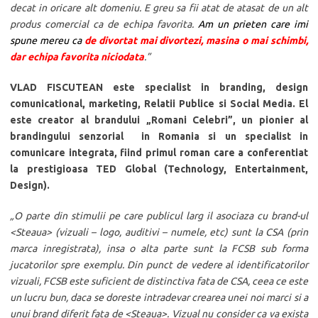
decat in oricare alt domeniu. E greu sa fii atat de atasat de un alt
produs comercial ca de echipa favorita.
Am un prieten care imi
spune mereu ca
de divortat mai divortezi, masina o mai schimbi,
dar echipa favorita niciodata
.”
VLAD FISCUTEAN este specialist in branding, design
comunicational, marketing, Relatii Publice si Social Media. El
este creator al brandului „Romani Celebri”, un pionier al
brandingului senzorial in Romania si un specialist in
comunicare integrata, fiind primul roman care a conferentiat
la prestigioasa TED Global (Technology, Entertainment,
Design).
„O parte din stimulii pe care publicul larg il asociaza cu brand-ul
<Steaua> (vizuali – logo, auditivi – numele, etc) sunt la CSA (prin
marca inregistrata), insa o alta parte sunt la FCSB sub forma
jucatorilor spre exemplu. Din punct de vedere al identificatorilor
vizuali, FCSB este suficient de distinctiva fata de CSA, ceea ce este
un lucru bun, daca se doreste intradevar crearea unei noi marci si a
unui brand diferit fata de <Steaua>. Vizual nu consider ca va exista