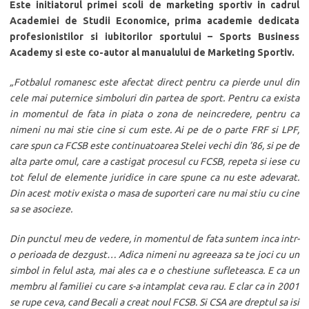
Este initiatorul primei scoli de marketing sportiv in cadrul
Academiei de Studii Economice, prima academie dedicata
profesionistilor si iubitorilor sportului – Sports Business
Academy si este co-autor al manualului de Marketing Sportiv.
„Fotbalul romanesc este afectat direct pentru ca pierde unul din
cele mai puternice simboluri din partea de sport. Pentru ca exista
in momentul de fata in piata o zona de neincredere, pentru ca
nimeni nu mai stie cine si cum este. Ai pe de o parte FRF si LPF,
care spun ca FCSB este continuatoarea Stelei vechi din ’86, si pe de
alta parte omul, care a castigat procesul cu FCSB, repeta si iese cu
tot felul de elemente juridice in care spune ca nu este adevarat.
Din acest motiv exista o masa de suporteri care nu mai stiu cu cine
sa se asocieze.
Din punctul meu de vedere, in momentul de fata suntem inca intr-
o perioada de dezgust… Adica nimeni nu agreeaza sa te joci cu un
simbol in felul asta, mai ales ca e o chestiune sufleteasca. E ca un
membru al familiei cu care s-a intamplat ceva rau. E clar ca in 2001
se rupe ceva, cand Becali a creat noul FCSB. Si CSA are dreptul sa isi