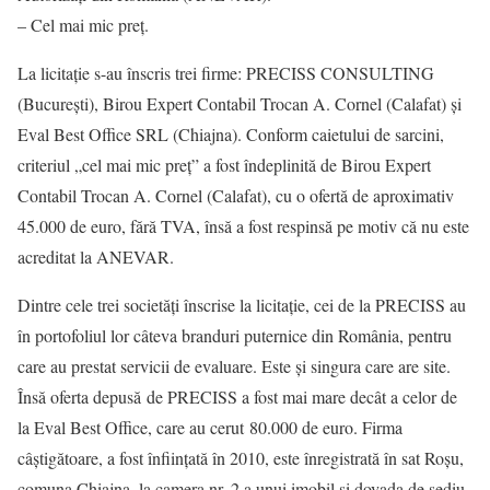
– Cel mai mic preţ.
La licitaţie s-au înscris trei firme: PRECISS CONSULTING
(Bucureşti), Birou Expert Contabil Trocan A. Cornel (Calafat) şi
Eval Best Office SRL (Chiajna). Conform caietului de sarcini,
criteriul „cel mai mic preţ” a fost îndeplinită de Birou Expert
Contabil Trocan A. Cornel (Calafat), cu o ofertă de aproximativ
45.000 de euro, fără TVA, însă a fost respinsă pe motiv că nu este
acreditat la ANEVAR.
Dintre cele trei societăţi înscrise la licitaţie, cei de la PRECISS au
în portofoliul lor câteva branduri puternice din România, pentru
care au prestat servicii de evaluare. Este și singura care are site.
Însă oferta depusă de PRECISS a fost mai mare decât a celor de
la Eval Best Office, care au cerut 80.000 de euro. Firma
câştigătoare, a fost înfiinţată în 2010, este înregistrată în sat Roşu,
comuna Chiajna, la camera nr. 2 a unui imobil și dovada de sediu