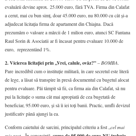
evaluării devine aprox. 25.000 euro, fără TVA. Firma din Calafat
a cerut, mai cu bun simț, doar 45.000 euro, nu 80.000 cu cât și-a
adjudecat licitația firma de apartament din Chiajna. Dacă
prezumăm o valoare a mărcii de 1 milion euro, atunci SC Fantana
Raul Sorin & Asociatii ar fi încasat pentru evaluare 10.000 de
euro, reprezentând 1%.
2. Vicierea licitației prin „Vrei, calule, ovăz?”
–
BOMBA
.
Pare incredibil cum o instituție militară, în care secretul este literă
de lege, a lăsat să transpire în presă documentul cu bugetul alocat
pentru evaluare. Păi tâmpit să fii, ca firma aia din Calafat, să nu
pui la licitație o suma cât mai apropiată de cea bugetată de
beneficiar, 95.000 euro, și să îi iei toți banii. Practic, umfli devizul
justificativ până ajungi la ea.
Conform caietului de sarcini, principalul criteriu a fost „
cel mai
suma de 95.000 de euro NU trebuia
mic preţ
„. În consecință,