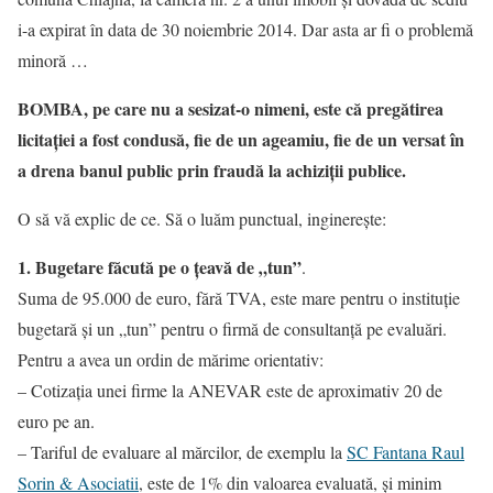
i-a expirat în data de 30 noiembrie 2014. Dar asta ar fi o problemă
minoră …
BOMBA, pe care nu a sesizat-o nimeni, este că pregătirea
licitației a fost condusă, fie de un ageamiu, fie de un versat în
a drena banul public prin fraudă la achiziții publice.
O să vă explic de ce. Să o luăm punctual, inginerește:
1. Bugetare făcută pe o țeavă de „tun”
.
Suma de 95.000 de euro, fără TVA, este mare pentru o instituție
bugetară și un „tun” pentru o firmă de consultanță pe evaluări.
Pentru a avea un ordin de mărime orientativ:
– Cotizația unei firme la ANEVAR este de aproximativ 20 de
euro pe an.
– Tariful de evaluare al mărcilor, de exemplu la
SC Fantana Raul
Sorin & Asociatii
, este de 1% din valoarea evaluată, și minim