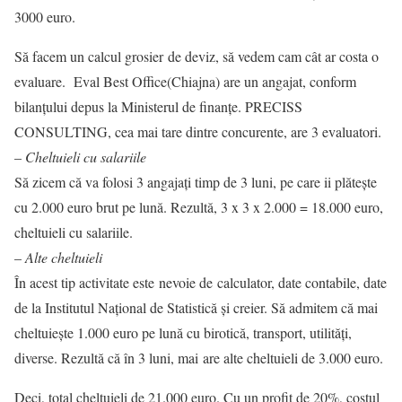
3000 euro.
Să facem un calcul grosier de deviz, să vedem cam cât ar costa o
evaluare. Eval Best Office(Chiajna) are un angajat, conform
bilanțului depus la Ministerul de finanțe. PRECISS
CONSULTING, cea mai tare dintre concurente, are 3 evaluatori.
–
Cheltuieli cu salariile
Să zicem că va folosi 3 angajați timp de 3 luni, pe care ii plătește
cu 2.000 euro brut pe lună. Rezultă, 3 x 3 x 2.000 = 18.000 euro,
cheltuieli cu salariile.
–
Alte cheltuieli
În acest tip activitate este nevoie de calculator, date contabile, date
de la Institutul Național de Statistică și creier. Să admitem că mai
cheltuiește 1.000 euro pe lună cu birotică, transport, utilități,
diverse. Rezultă că în 3 luni, mai are alte cheltuieli de 3.000 euro.
Deci, total cheltuieli de 21.000 euro. Cu un profit de 20%, costul