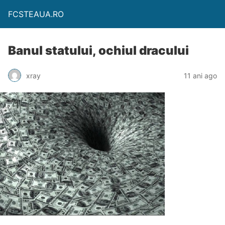
FCSTEAUA.RO
Banul statului, ochiul dracului
xray
11 ani ago