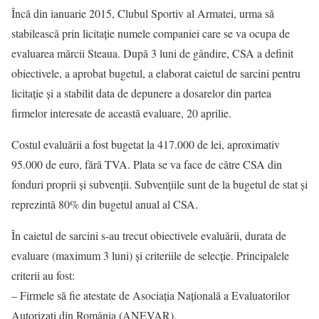
Încă din ianuarie 2015, Clubul Sportiv al Armatei, urma să
stabilească prin licitaţie numele companiei care se va ocupa de
evaluarea mărcii Steaua. După 3 luni de gândire, CSA a definit
obiectivele, a aprobat bugetul, a elaborat caietul de sarcini pentru
licitație și a stabilit data de depunere a dosarelor din partea
firmelor interesate de această evaluare, 20 aprilie.
Costul evaluării a fost bugetat la 417.000 de lei, aproximativ
95.000 de euro, fără TVA. Plata se va face de către CSA din
fonduri proprii și subvenții. Subvențiile sunt de la bugetul de stat și
reprezintă 80% din bugetul anual al CSA.
În caietul de sarcini s-au trecut obiectivele evaluării, durata de
evaluare (maximum 3 luni) și criteriile de selecție. Principalele
criterii au fost:
– Firmele să fie atestate de Asociația Națională a Evaluatorilor
Autorizați din România (ANEVAR).