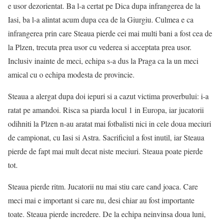
e usor dezorientat. Ba l-a certat pe Dica dupa infrangerea de la
Iasi, ba l-a alintat acum dupa cea de la Giurgiu. Culmea e ca
infrangerea prin care Steaua pierde cei mai multi bani a fost cea de
la Plzen, trecuta prea usor cu vederea si acceptata prea usor.
Inclusiv inainte de meci, echipa s-a dus la Praga ca la un meci
amical cu o echipa modesta de provincie.
Steaua a alergat dupa doi iepuri si a cazut victima proverbului: i-a
ratat pe amandoi. Risca sa piarda locul 1 in Europa, iar jucatorii
odihniti la Plzen n-au aratat mai fotbalisti nici in cele doua meciuri
de campionat, cu Iasi si Astra. Sacrificiul a fost inutil, iar Steaua
pierde de fapt mai mult decat niste meciuri. Steaua poate pierde
tot.
Steaua pierde ritm. Jucatorii nu mai stiu care cand joaca. Care
meci mai e important si care nu, desi chiar au fost importante
toate. Steaua pierde incredere. De la echipa neinvinsa doua luni,