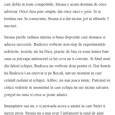
care defila in toate competitiile, Steaua e acum derutata de orice
adversar. Orice faza pare simpla, dar orice meci e greu. Si se
termina rau. In consecinta, Steaua n-a dat niciun gol in ultimele 3
meciuri.
Steaua pierde ordinea interna si buna dispozitie care domnea si
aducea succesele. Budescu vorbeste non-stop de experimentele
nefericite, teoretic ale lui Dica, practic de fata cu toata lumea bate
saua sa priceapa antrenorul ca lui ceva nu ii convine. Si fiind unul
din liderii echipei, Budescu nu vorbeste doar pentru el. Dar fentele
lui Budescu l-au enervat si pe Becali, intr-un moment in care
celalalt rasfatat al echipei, Alibec, nu mai joaca nimic. Patronul isi
critica vedetele in momentul in care echipa nu are niciun salvator,
gongul nu suna si criza se poate adanci.
Intamplator sau nu, e si perioada aceea a anului in care Stelei ii
merge prost. Steaua nu a mai avut 3 infrangeri la rand de anul