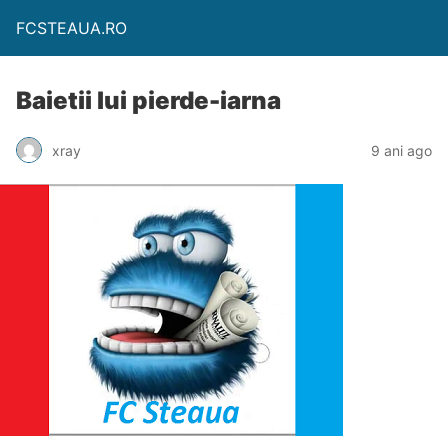
FCSTEAUA.RO
Baietii lui pierde-iarna
xray
9 ani ago