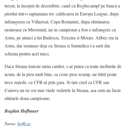
trecut, la inceput de decembrie, cand cu Reghecampf pe banca a
pierdut intr-o saptamana tot: calificarea in Europa League, dupa
infrangerea cu Villarreal, Cupa Romaniei, dupa eliminarea
rusinoasa cu Mioveniul, iar in campionat a fost o infrangere cu
Astra, pe atunci a lui Budescu, Teixeira si Morais. Alibec era la
Astra, dar semnase deja cu Steaua si Sumudica l-a sarit din
schema pentru acel meci.
Daca Steaua traieste iarna cartitei, s-ar putea ca toate mofturile de
acum, de la prea mult bine, sa coste prea scump, iar titlul poate
trece repede, ca CFR-ul prin gara. Si tare cred ca CFR sau
Craiova nu isi vor mai vinde vedetele la Steaua, asa cum au facut
ultimele doua campioane.
Bogdan Hofbauer
Sursa:
hoffi.ro