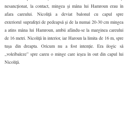
nesancționat, la contact, mingea și mâna lui Hamroun erau în
afara careului. Nicoliţă a deviat balonul cu capul spre
exteriorul suprafeței de pedeapsă și de la numai 20-30 cm mingea
a atins mâna lui
Hamroun, ambii afându-se la marginea careului
de 16 metri. Nicoliță în interior, iar Haroun la limita de 16 m, spre
tușa din dreapta. Oricum nu a fost intenție. Era ilogic să
„voleibaleze” spre careu o minge care ieșea în out din capul lui
Nicoliță.