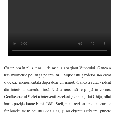
Cu un om în plus, finalul de meci a aparţinut Viitorului. Ganea a
tras milimetric pe lângă poartă(’86). Mijlocaşul gazdelor şi-a creat
o ocazie monumentală după doar un minut. Ganea a şutat violent
din interiorul careului, însă Niţă a reuşit să respingă în corner.
Goalkeeper-ul Stelei a intervenit excelent şi din faţa lui Chiţu, aflat
într-o poziţie foarte bună (’88). Steliştii au rezistat eroic atacurilor
furibunde ale trupei lui Gică Hagi şi au obţinut astfel trei puncte