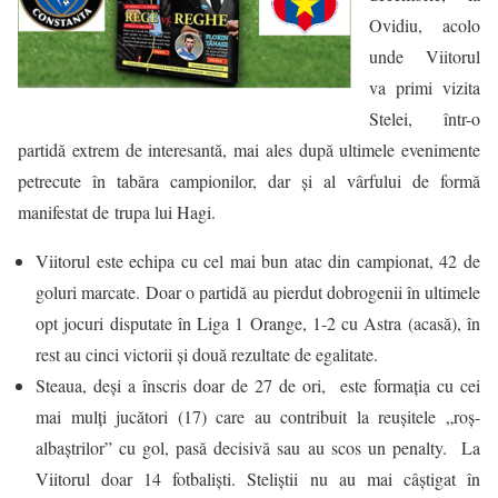
Ovidiu, acolo
unde Viitorul
va primi vizita
Stelei, într-o
partidă extrem de interesantă, mai ales după ultimele evenimente
petrecute în tabăra campionilor, dar și al vârfului de formă
manifestat de trupa lui Hagi.
Viitorul este echipa cu cel mai bun atac din campionat, 42 de
goluri marcate. Doar o partidă au pierdut dobrogenii în ultimele
opt jocuri disputate în Liga 1 Orange, 1-2 cu Astra (acasă), în
rest au cinci victorii şi două rezultate de egalitate.
Steaua, deşi a înscris doar de 27 de ori, este formaţia cu cei
mai mulţi jucători (17) care au contribuit la reuşitele „roş-
albaştrilor” cu gol, pasă decisivă sau au scos un penalty. La
Viitorul doar 14 fotbaliști. Steliştii nu au mai câştigat în