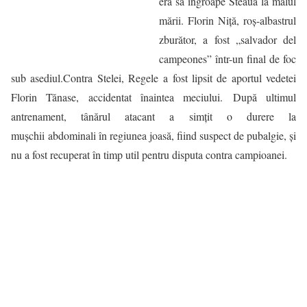
era să îngroape Steaua la malul
mării. Florin Niță, roș-albastrul
zburător, a fost „salvador del
campeones” într-un final de foc
sub asediul.Contra Stelei, Regele a fost lipsit de aportul vedetei
Florin Tănase, accidentat înaintea meciului. După ultimul
antrenament, tânărul atacant a simţit o durere la
mușchii abdominali în regiunea joasă, fiind suspect de pubalgie, şi
nu a fost recuperat în timp util pentru disputa contra campioanei.