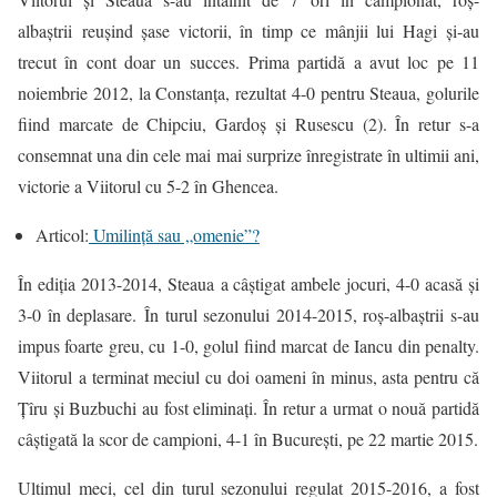
albaștrii reuşind șase victorii, în timp ce mânjii lui Hagi şi-au
trecut în cont doar un succes. Prima partidă a avut loc pe 11
noiembrie 2012, la Constanţa, rezultat 4-0 pentru Steaua, golurile
fiind marcate de Chipciu, Gardoş şi Rusescu (2). În retur s-a
consemnat una din cele mai mai surprize înregistrate în ultimii ani,
victorie a Viitorul cu 5-2 în Ghencea.
Articol:
Umilință sau „omenie”?
În ediţia 2013-2014, Steaua a câştigat ambele jocuri, 4-0 acasă şi
3-0 în deplasare. În turul sezonului 2014-2015, roş-albaştrii s-au
impus foarte greu, cu 1-0, golul fiind marcat de Iancu din penalty.
Viitorul a terminat meciul cu doi oameni în minus, asta pentru că
Țîru şi Buzbuchi au fost eliminaţi. În retur a urmat o nouă partidă
câştigată la scor de campioni, 4-1 în Bucureşti, pe 22 martie 2015.
Ultimul meci, cel din turul sezonului regulat 2015-2016, a fost