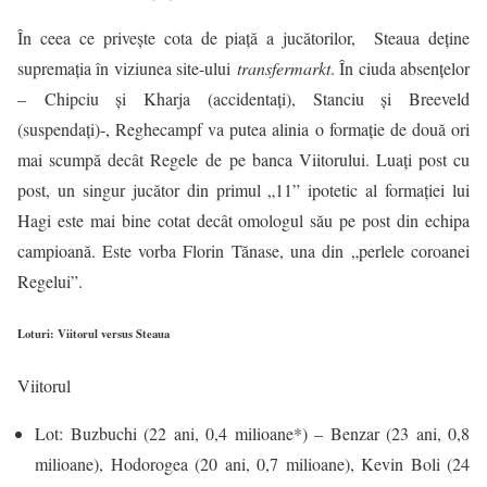
În ceea ce priveşte cota de piaţă a jucătorilor, Steaua deține
supremația în viziunea site-ului
transfermarkt
. În ciuda absenţelor
– Chipciu şi Kharja (accidentaţi), Stanciu şi Breeveld
(suspendaţi)-, Reghecampf va putea alinia o formaţie de două ori
mai scumpă decât Regele de pe banca Viitorului. Luați post cu
post, un singur jucător din primul „11” ipotetic al formaţiei lui
Hagi este mai bine cotat decât omologul său pe post din echipa
campioană. Este vorba Florin Tănase, una din „perlele coroanei
Regelui”.
Loturi: Viitorul versus Steaua
Viitorul
Lot: Buzbuchi (22 ani, 0,4 milioane*) – Benzar (23 ani, 0,8
milioane), Hodorogea (20 ani, 0,7 milioane), Kevin Boli (24