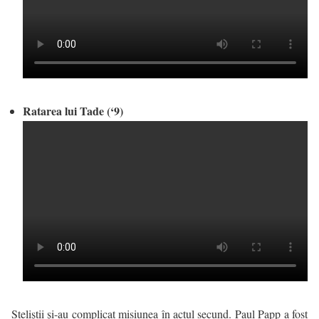
Ratarea lui Tade (‘9)
Steliştii şi-au complicat misiunea în actul secund. Paul Papp a fost