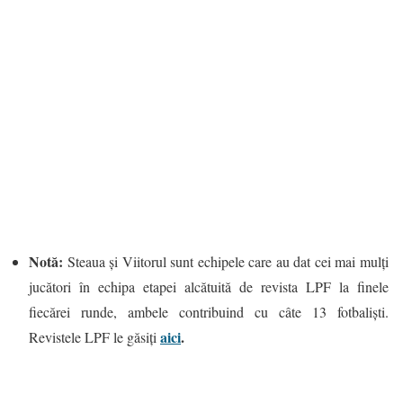
Notă:
Steaua şi Viitorul sunt echipele care au dat cei mai mulţi
jucători în echipa etapei alcătuită de revista LPF la finele
fiecărei runde, ambele contribuind cu câte 13 fotbalişti.
aici
.
Revistele LPF le găsiți