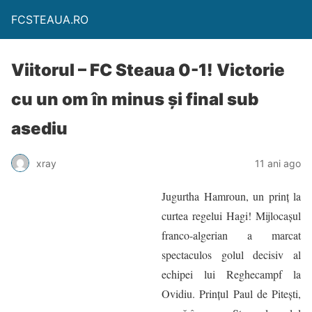
FCSTEAUA.RO
Viitorul – FC Steaua 0-1! Victorie
cu un om în minus și final sub
asediu
xray
11 ani ago
Jugurtha Hamroun, un prinţ la
curtea regelui Hagi! Mijlocașul
franco-algerian a marcat
spectaculos golul decisiv al
echipei lui Reghecampf la
Ovidiu. Prințul Paul de Pitești,