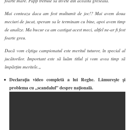
foarte mare. Papp trebuie sa invete din aceasta greseala.
Mai conteaza daca am fost multumit de joc!? Mai avem doua
meciuri de jucat, speram sa le terminam cu bine, apoi avem timp
de analize. Ma bucur ca am castigat acest meci, altfel ne-ar fi fost
foarte greu.
Dacă vom cîștiga campionatul este meritul tuturor, în special al
jucătorilor. Important este să luăm titlul și vom avea timp să
împărțim meritele.
„
Declarația video completă a lui Reghe. Lămurește și
problema cu „scandalul” despre națională.