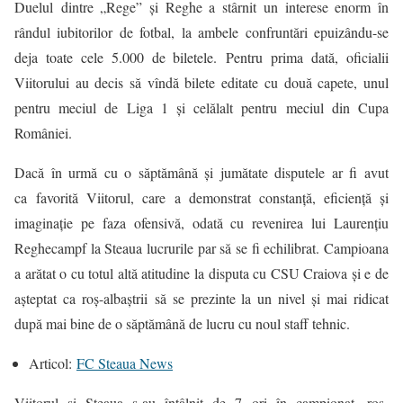
Duelul dintre „Rege” şi Reghe a stârnit un interese enorm în
rândul iubitorilor de fotbal, la ambele confruntări epuizându-se
deja toate cele 5.000 de biletele. Pentru prima dată, oficialii
Viitorului au decis să vîndă bilete editate cu două capete, unul
pentru meciul de Liga 1 şi celălalt pentru meciul din Cupa
României.
Dacă în urmă cu o săptămână şi jumătate disputele ar fi avut
ca favorită Viitorul, care a demonstrat constanţă, eficiență şi
imaginaţie pe faza ofensivă, odată cu revenirea lui Laurenţiu
Reghecampf la Steaua lucrurile par să se fi echilibrat. Campioana
a arătat o cu totul altă atitudine la disputa cu CSU Craiova şi e de
aşteptat ca roș-albaștrii să se prezinte la un nivel şi mai ridicat
după mai bine de o săptămână de lucru cu noul staff tehnic.
Articol:
FC Steaua News
Viitorul şi Steaua s-au întâlnit de 7 ori în campionat, roș-