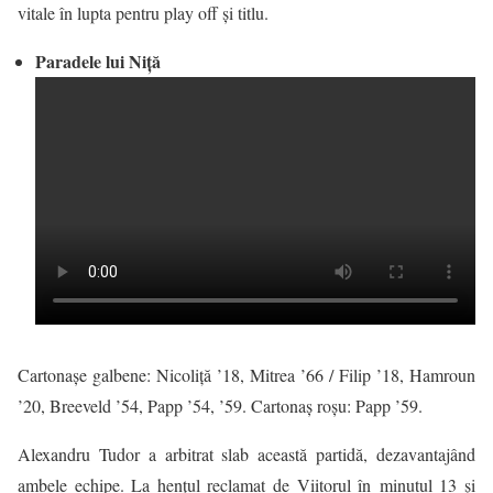
vitale în lupta pentru play off și titlu.
Paradele lui Niță
Cartonaşe galbene: Nicoliţă ’18, Mitrea ’66 / Filip ’18, Hamroun
’20, Breeveld ’54, Papp ’54, ’59. Cartonaş roşu: Papp ’59.
Alexandru Tudor a arbitrat slab această partidă, dezavantajând
ambele echipe. La hențul reclamat de Viitorul în minutul 13 și