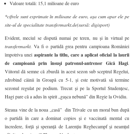
Valoare totală: 15,1 milioane de euro
*cifrele sunt exprimate în milioane de euro, aşa cum apar ele pe
site-ul de specialitate transfermarkt.de
(sursă: digisport)
Evident, meciul se dispută numai pe teren, nu și în virtual pe
transfermarkt.
Va fi o partidă grea pentru campioana României
aspirante la titlu, care a aplicat oficial la laurii
împotriva unei
de campioană prin însuși patronul-antrenor Gică Hagi
.
Viitorul dă semne că zburdă în acest sezon sub sceptrul Regelui,
zdrobind câinii în Groapă cu 5-1, și este motivată să termine
sezonul regulat pe podium. Trecut și pe la Sportul Studențesc,
Hagi pare că a adus în spirit „gașca nebună” din Regie la Ovidiu.
Steaua vine de la noua „casă” din Trivale cu un moral bun după
o partidă în care a dominat copios și e vaccinată mental cu
încredere, forță și speranță de Larențiu Reghecampf și neamțul