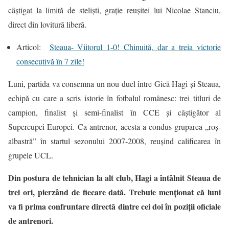
câştigat la limită de stelişti, graţie reuşitei lui Nicolae Stanciu,
direct din lovitură liberă.
Articol:
Steaua- Viitorul 1-0! Chinuită, dar a treia victorie
consecutivă în 7 zile!
Luni, partida va consemna un nou duel între Gică Hagi şi Steaua,
echipă cu care a scris istorie în fotbalul românesc: trei titluri de
campion, finalist şi semi-finalist în CCE şi câştigător al
Supercupei Europei. Ca antrenor, acesta a condus gruparea „roş-
albastră” în startul sezonului 2007-2008, reuşind calificarea în
grupele UCL.
Din postura de tehnician la alt club, Hagi a întâlnit Steaua de
trei ori, pierzând de fiecare dată. Trebuie menţionat că luni
va fi prima confruntare directă dintre cei doi în poziții oficiale
de antrenori.