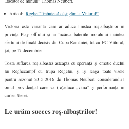
„făcător de minuni” Thomas Neubert.
Articol:
Reghe:”Trebuie să câştigăm la Viitorul!”
Victoria este varianta care ar aduce liniștea roș-albaștrilor în
privința Play off-ului și ar încărca bateriile moralului inaintea
sfertului de finală decisiv din Cupa României, tot cu FC Viitorul,
joi, pe 17 decembrie.
Toată suflarea roș-albastră așteaptă cu speranță și emoție duelul
lui Reghecampf cu trupa Regelui, și își leagă toate visele
pentru sezonul 2015-2016 de Thomas Neubert, considerându-l
omul providențial care va (re)aduce „vâna” și performanța în
curtea Stelei.
Le urăm succes
roș-
albaștrilor!