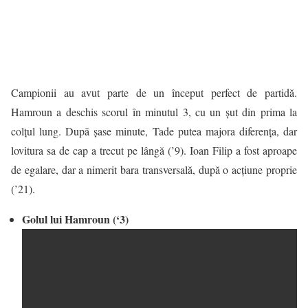
Campionii au avut parte de un început perfect de partidă.
Hamroun a deschis scorul în minutul 3, cu un şut din prima la
colţul lung. După șase minute, Tade putea majora diferenţa, dar
lovitura sa de cap a trecut pe lângă (’9). Ioan Filip a fost aproape
de egalare, dar a nimerit bara transversală, după o acţiune proprie
(’21).
Golul lui Hamroun (‘3)