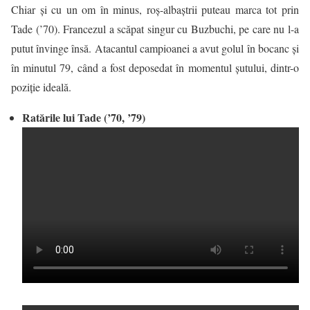
Chiar şi cu un om în minus, roș-albaștrii puteau marca tot prin
Tade (’70). Francezul a scăpat singur cu Buzbuchi, pe care nu l-a
putut învinge însă. Atacantul campioanei a avut golul în bocanc şi
în minutul 79, când a fost deposedat în momentul şutului, dintr-o
poziţie ideală.
Ratările lui Tade (’70, ’79)