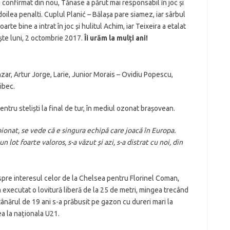
u confirmat din nou, Tănase a părut mai responsabil în joc și
doilea penalti. Cuplul Planić – Bălașa pare siamez, iar sârbul
rte bine a intrat în joc și hulitul Achim, iar Teixeira a etalat
nește luni, 2 octombrie 2017.
Îi urăm la mulți ani!
ar, Artur Jorge, Larie, Junior Morais – Ovidiu Popescu,
ibec.
ntru steliști la final de tur, în mediul ozonat brașovean.
onat, se vede că e singura echipă care joacă în Europa.
 lot foarte valoros, s-a văzut și azi, s-a distrat cu noi, din
despre interesul celor de la Chelsea pentru Florinel Coman,
 executat o lovitură liberă de la 25 de metri, mingea trecând
tânărul de 19 ani s-a prăbusit pe gazon cu dureri mari la
a la naționala U21.