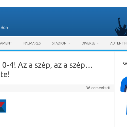
SAMENT
PALMARES
STADION
DIVERSE
AUTENTIF
 0-4! Az a szép, az a szép…
G
te!
36 comentarii