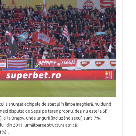
cul a anunțat echipele de start și în limba maghiară, huiduind
ci disputat de Sepsi pe teren propriu, deși nu este la Sf.
 ci la Brașov, unde ungurii (incluzând secui) sunt 7%.
lui din 2011, următoarea structura etnică:
7,1%)…