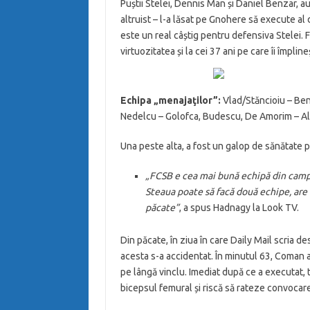
Puștii Stelei, Dennis Man și Daniel Benzar, a
altruist – l-a lăsat pe Gnohere să execute al 
este un real câștig pentru defensiva Stelei. Foa
virtuozitatea și la cei 37 ani pe care îi împli
Echipa „menajaţilor”:
Vlad/Stăncioiu – Benz
Nedelcu – Golofca, Budescu, De Amorim – Al
Una peste alta, a fost un galop de sănătate pe
„FCSB e cea mai bună echipă din campi
Steaua poate să facă două echipe, are un
păcate”
, a spus Hadnagy la Look TV.
Din păcate, în ziua în care Daily Mail scria 
acesta s-a accidentat. În minutul 63, Coman a
pe lângă vinclu. Imediat după ce a executat, 
bicepsul femural și riscă să rateze convocare