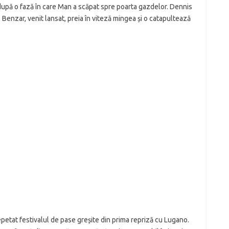
g, după o fază în care Man a scăpat spre poarta gazdelor. Dennis
 Benzar, venit lansat, preia în viteză mingea și o catapultează
repetat festivalul de pase greșite din prima repriză cu Lugano.