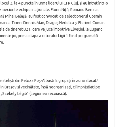
ocul 2, la 4 puncte în urma liderului CFR Cluj, și au intrat într-o
meciurile echipei naționale. Florin Niță, Romario Benzar,
ieră Mihai Balașă, au fost convocati de selectionerul Cosmin
arca. Tinerii Dennis Man, Dragoș Nedelcu și Florinel Coman
nala de tineret U21, care va juca împotriva Elveției, la Lugano.
namente joi, prima etapa a returului Ligii 1 fiind programată
re.
 steliști din Peluza Roș-Albastră, grupați în zona alocată
 din Brașov și vecinătate, însă neorganizați, ci împrăștiați pe
i, „Székely Légió” (Legiunea secuiască).