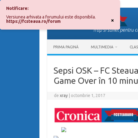
Notificare:
Sari
la
Versiunea arhivata a forumului este disponibila.
conținut
×
https://fcsteaua.ro/forum
PRIMA PAGINĂ
MULTIMEDIA
CLA
Sepsi OSK – FC Steaua
Game Over în 10 minu
de
xray
|
octombrie 1, 2017