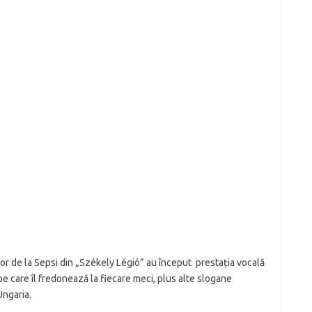
lor de la Sepsi din „Székely Légió” au început prestația vocală
pe care îl fredonează la fiecare meci, plus alte slogane
Ungaria.