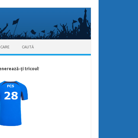
ICARE
CAUTĂ
enerează-ți tricoul
!