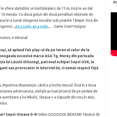
F
le ofere steliștilor un kürtőskalács de 15 m, însă le-au dat
 10 minute. Cu două goluri din două penaltiuri obținute de
aua le-a sunat stingerea secuilor sub poalele Tâmpei încă din
unguresc „
Az a szép, az a szép
„… Game Over! Holgoș!
frumos, e minunat
uși, să aplaud fair play-ul de pe teren al celor de la
cotonogeala excesivă marca ASA Tg. Mureș din perioada
ția lui László Diószegi, patronul echipei Sepsi OSK, la
ant sau provocator în interviul lui, ci numai respect față
, împotriva obișnuinței, când a și închis meciul. Însă în a doua
iciunea adversarului, steliștii au luat piciorul de pe pedala de
 avertizare a lui Nikolić, Steaua s-a năpustit din nou în atac,
ului.
ar! Sepsi-Steaua 0-4!
Video GOOOOOL BENZAR! Tânărul de