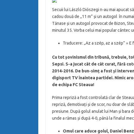
Secuii lui László Diószegi n-au mai apucat să 
cadou două de „11 m” și un autogol în numai
Tănase și un autogol provocat de Bizon, Ste
minutul 35. Vorba celui mai popular cântec 
Traducere: „Az a szép, az a szép” = E 
Cu tot șovinismul din tribună, trebuie, tot
Sepsi. S-a jucat cât de cât curat, fără 
2014-2016. De bun-simț a fost și interven
digisport TV înaintea partidei. Nimic arog
de echipa FC Steaua!
Prima repriză a fost controlată clar de Steaua
repriză, demotivați și de scor, nu doar de slăb
presiune. După golul anulat lui Man și bara de
unde a rămas și după 4-0, până la finalul meci
Omul care aduce golul, Daniel Benz