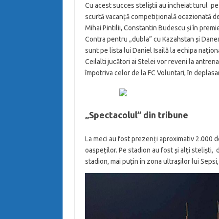
Cu acest succes steliștii au incheiat turul pe l
scurtă vacanță competițională ocazionată de 
Mihai Pintilii, Constantin Budescu și în prem
Contra pentru „dubla” cu Kazahstan și Danem
sunt pe lista lui Daniel Isailă la echipa națio
Ceilalti jucători ai Stelei vor reveni la antre
împotriva celor de la FC Voluntari, în deplasa
„Spectacolul” din tribune
La meci au fost prezenți aproximativ 2.000 de
oaspeților. Pe stadion au fost și alți steliști,
stadion, mai puțin în zona ultrașilor lui Seps