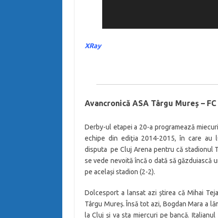
XRay
Avancronică ASA Târgu Mureș – FC S
Derby-ul etapei a 20-a programează miecuri,
echipe din ediţia 2014-2015, în care au l
disputa pe Cluj Arena pentru că stadionul 
se vede nevoită încă o dată să găzduiască un
pe același stadion (2-2).
Dolcesport a lansat azi știrea că Mihai Teja
Târgu Mureș. Însă tot azi, Bogdan Mara a lămu
la Cluj și va sta miercuri pe bancă. Italianu