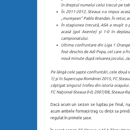
în dreptul numelui celui trecut pe tab
În 2011-2012, Steaua s-a impus acasă 
„mureşean” Pablo Brandan. În retur, arde
În stagiunea trecută, ASA a reuşit o 
acasă (gol Axente) şi 1-0 în deplasa
campionatului.
Ultima confruntare din Liga 1 Orange 
fost deschis de Adi Popa, cel care a fr
nouă minute după reluarea jocului, Jaz
Pe lângă cele șapte confruntări, cele două 
1) şi în Supercupa României 2015, FC Steaua
câştigat singurul trofeu din istoria oraşulu
FC Naţional-Steaua 0-0; 2007/08, Steaua-Rapid
Dacă acum un sezon se luptau pe final, rupt
acum ambele formații trag cu dinții sa prin
regulat în primele șase.