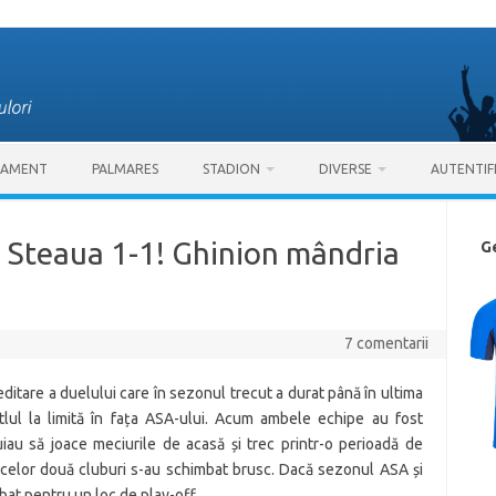
SAMENT
PALMARES
STADION
DIVERSE
AUTENTIF
 Steaua 1-1! Ghinion mândria
G
7 comentarii
editare a duelului care în sezonul trecut a durat până în ultima
tlul la limită în fața ASA-ului. Acum ambele echipe au fost
au să joace meciurile de acasă și trec printr-o perioadă de
 celor două cluburi s-au schimbat brusc. Dacă sezonul ASA și
bat pentru un loc de play-off.