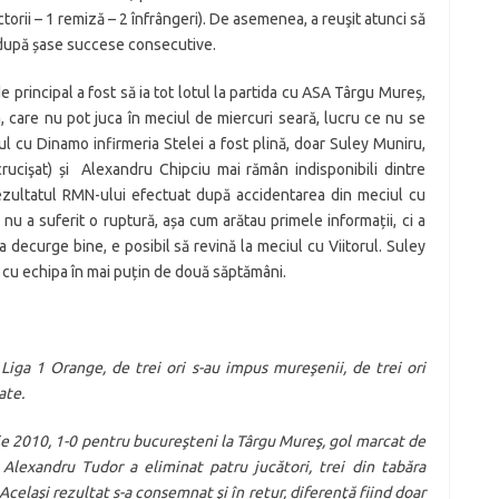
ctorii – 1 remiză – 2 înfrângeri). De asemenea, a reuşit atunci să
după șase succese consecutive.
e principal a fost să ia tot lotul la partida cu ASA Târgu Mureș,
a, care nu pot juca în meciul de miercuri seară, lucru ce nu se
ul cu Dinamo infirmeria Stelei a fost plină, doar Suley Muniru,
rucişat) și Alexandru Chipciu mai rămân indisponibili dintre
 rezultatul RMN-ului efectuat după accidentarea din meciul cu
nu a suferit o ruptură, așa cum arătau primele informații, ci a
 decurge bine, e posibil să revină la meciul cu Viitorul. Suley
 cu echipa în mai puțin de două săptămâni.
 Liga 1 Orange, de trei ori s-au impus mureşenii, de trei ori
ate.
e 2010, 1-0 pentru bucureşteni la Târgu Mureş, gol marcat de
Alexandru Tudor a eliminat patru jucători, trei din tabăra
 Acelaşi rezultat s-a consemnat şi în retur, diferenţă fiind doar