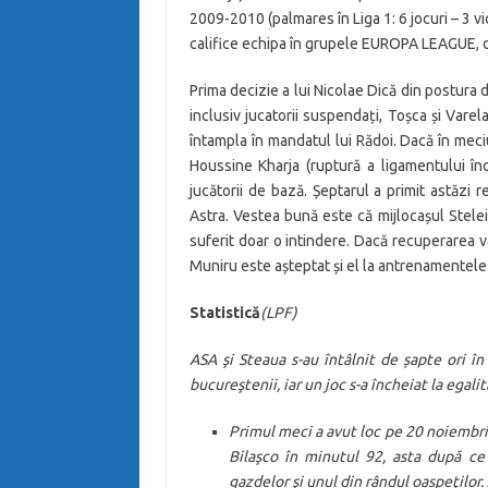
2009-2010 (palmares în Liga 1: 6 jocuri – 3 vi
califice echipa în grupele EUROPA LEAGUE, 
Prima decizie a lui Nicolae Dică din postura d
inclusiv jucatorii suspendați, Toșca și Varel
întampla în mandatul lui Rădoi. Dacă în meci
Houssine Kharja (ruptură a ligamentului înc
jucătorii de bază. Șeptarul a primit astăzi
Astra. Vestea bună este că mijlocașul Stelei 
suferit doar o intindere. Dacă recuperarea va
Muniru este așteptat și el la antrenamentele
Statistică
(LPF)
ASA şi Steaua s-au întâlnit de șapte ori în
bucureştenii, iar un joc s-a încheiat la egalit
Primul meci a avut loc pe 20 noiembri
Bilaşco în minutul 92, asta după ce 
gazdelor şi unul din rândul oaspeţilor.