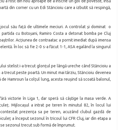
anciu a fost din nou aproape de a înscrie un gol de poveste, însă
poartă din corner cu un Edi Stăncioiu care a izbutit să respingă,
ocul său față de ultimele meciuri. A controlat și dominat o
în partida cu Botoșani, Ramiro Costa a detonat bomba pe Cluj
baștrilor. Acțiunea de contraatac a pornit imediat după imensa
celentă. În loc să fie 2-0 s-a făcut 1-1, ASA egalând la singurul
ului stelist i-a trecut glonțul pe lângă ureche când Stăncioiu a
ță a trecut peste poartă. Un minut mai târziu, Stăncioiu devenea
tă de Hamroun la colțul lung, acesta reușind să scoată balonul,
fără victorie în Liga 1, dar speră să câștige la masa verde. A
uleț. Mijlocașul a intrat pe teren în minutul 82, în locul lui
 au contestat prezența sa pe teren, acuzând clubul gazdă de
culeț a început sezonul în tricoul lui CFR Cluj, iar din etapa a
ase sezonul trecut sub formă de împrumut.