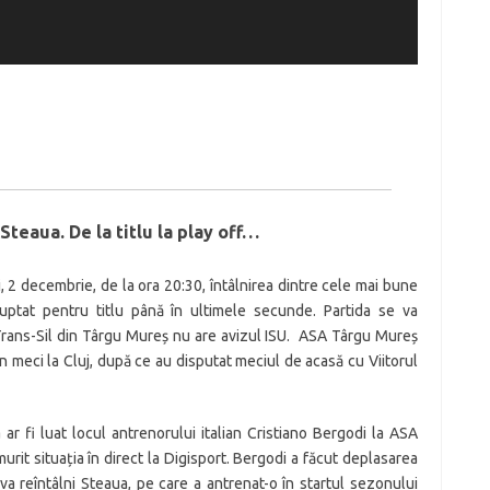
teaua. De la titlu la play off…
 2 decembrie, de la ora 20:30, întâlnirea dintre cele mai bune
uptat pentru titlu până în ultimele secunde. Partida se va
Trans-Sil din Târgu Mureș nu are avizul ISU. ASA Târgu Mureș
 meci la Cluj, după ce au disputat meciul de acasă cu Viitorul
 ar fi luat locul antrenorului italian Cristiano Bergodi la ASA
rit situația în direct la Digisport. Bergodi a făcut deplasarea
l va reîntâlni Steaua, pe care a antrenat-o în startul sezonului