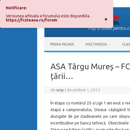
Notificare:
Sari
la
Versiunea arhivata a forumului este disponibila.
conținut
×
https://fcsteaua.ro/forum
PRIMA PAGINĂ
MULTIMEDIA
CLA
ASA Târgu Mureș – FC
țării…
de
xray
|
decembrie 1, 2015
În etapa cu numărul 20 a Ligii 1 am avut o re
etapă a campionatului, Steaua câștigând ti
alungate de pe stadioanele pe care obișnui
incertitudine pe banca tehnică. Obiectivele
Steaua se băteau la titlu, acum cele două se 