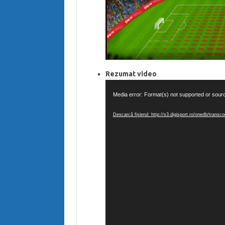
Rezumat video
Player
Media error: Format(s) not supported or sour
video
Descarcă fișierul: http://s3.digisport.ro/onedb/tra