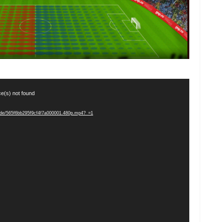
ce(s) not found
nscode/565f6bb295f9cf4f7a000001.480p.mp4?_=1