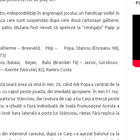
F
u indisponibilități în angrenajul jocului, un handicap vizibil în
oșca care sunt suspendați după cele două cartonașe galbene,
 patru titularia fost nevoit să apeleze la “renegaţii” Papp şi
uilherme – Breeveld, Filip – Popa, Stanciu (Enceanu 90),
75)
yos, Balaur, Bejan, Balic (Brandan 76) – Jazvic, Gorobsov,
– Axente (Voiculeţ 82), Ramiro Costa
tă seară avea să vină în min. 26, când Adi Popa a centrat de la
 cu capul peste poartă, din imediată apropiere. În min.31 roș-
oarta lui Stăncioiu, dar lovitura de cap a lui Carp a trecut peste
ciu a izbutit o fază individuală de toată frumusețea! Acesta a
lovit bara laterală a porții lui Stăncioiu, rămas fără replică la
 din interiorul careului, după ce Carp i-a așezat balonul ca la