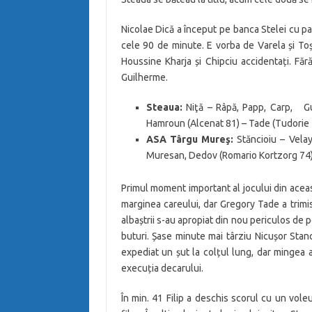
Nicolae Dică a început pe banca Stelei cu patr
cele 90 de minute. E vorba de Varela și T
Houssine Kharja și Chipciu accidentați. Fără
Guilherme.
Steaua:
Niţă – Râpă, Papp, Carp, G
Hamroun (Alcenat 81) – Tade (Tudorie 
ASA Târgu Mureş:
Stăncioiu – Vela
Muresan, Dedov (Romario Kortzorg 74) 
Primul moment important al jocului din aceas
marginea careului, dar Gregory Tade a trimis
albaștrii s-au apropiat din nou periculos de p
buturi. Șase minute mai târziu Nicușor Stan
expediat un șut la colțul lung, dar mingea a 
execuția decarului.
În min. 41 Filip a deschis scorul cu un voleu