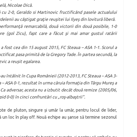
elă, Nicolae Dică.
cu 2-0, Geraldo si Martinovic fructificând pasele actualului
lenii au câştigat graţie reuşitei lui Ilyeş din lovitură liberă.
performanţă remarcabilă, două victorii din două posibile, 1-0
re (gol Zicu), fapt care a făcut şi mai amar gustul ratării
a fost cea din 15 august 2015, FC Steaua – ASA 1-1. Scorul a
uctificat pasa primită de la Gregory Tade. În partea secundă, la
vic a reușit egalarea.
s-au întâlnit în Cupa Românieii (2012-2013, FC Steaua – ASA 3-
 – ASA 0-1, rezultat în urma căruia formaţia din Târgu Mureş a
i. Ca adversar, acesta nu a izbutit decât două remize (2005/06,
 0-0) în cinci confruntări cu „roş-albaştrii”.
e de pluton, singure și umăr la umăr, pentru locul de lider,
dă un loc în play off. Nouă echipe au șanse să termine sezonul