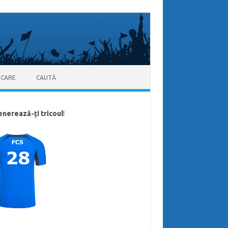
ICARE
CAUTĂ
enerează-ți tricoul
!