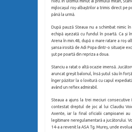
fileu. În ultimul minut al primului mitan, St
mijlocașul roș-albaștrilor a trimis direct pe 
până la urmă.
După pauză Steaua nu a schimbat nimic în j
echipă așezată cu fundul în poartă. Ca și 
Arena în min.48, după o mare ratare a roș-al
șansa irosită de Adi Popa dintr-o situație ex
şut pe poartă din repriza a doua.
Stanciu a ratat o altă ocazie imensă. Jucător
aruncat greșit balonul, însă șutul său în for
înger păzitor la o lovitură cu capul expedia
având un reflex admirabil.
Steaua a ajuns la trei meciuri consecutive 
contestat dreptul de joc al lui Claudiu Voic
Axente, iar la final oficialii campioanei
legitimare neregulamentară a jucătorului. Voi
14-a a revenit la ASA Tg. Mureș, unde evolu