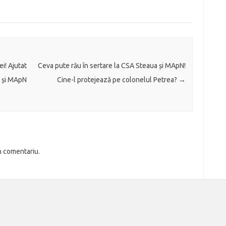
i! Ajutat
Ceva pute rău în sertare la CSA Steaua și MApN!
a și MApN
Cine-l protejează pe colonelul Petrea?
→
n comentariu.