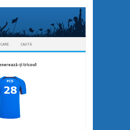
ICARE
CAUTĂ
enerează-ți tricoul
!