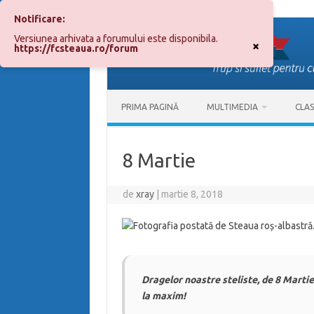
Notificare:
Sari
la
Versiunea arhivata a forumului este disponibila.
conținut
×
https://fcsteaua.ro/forum
PRIMA PAGINĂ
MULTIMEDIA
CLA
8 Martie
de
xray
|
martie 8, 2018
Dragelor noastre steliste, de 8 Martie
la maxim!