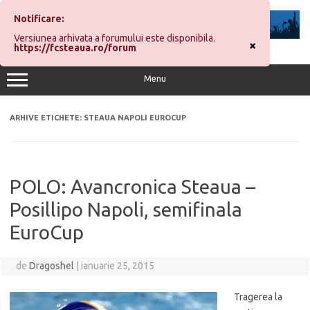
Sari
la
Notificare:
conținut
Versiunea arhivata a forumului este disponibila.
×
https://fcsteaua.ro/forum
Menu
ARHIVE ETICHETE:
STEAUA NAPOLI EUROCUP
POLO: Avancronica Steaua –
Posillipo Napoli, semifinala
EuroCup
de
Dragoshel
|
ianuarie 25, 2015
Tragerea la