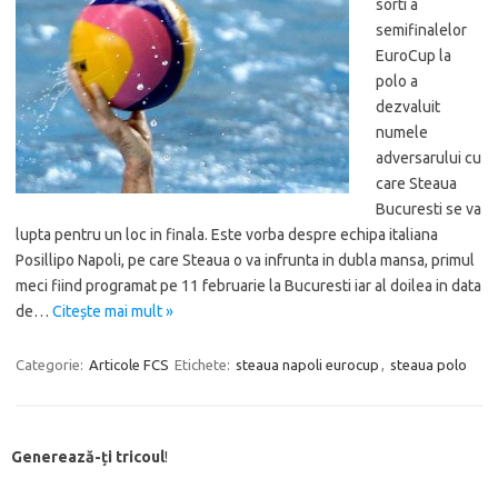
sorti a
semifinalelor
EuroCup la
polo a
dezvaluit
numele
adversarului cu
care Steaua
Bucuresti se va
lupta pentru un loc in finala. Este vorba despre echipa italiana
Posillipo Napoli, pe care Steaua o va infrunta in dubla mansa, primul
meci fiind programat pe 11 februarie la Bucuresti iar al doilea in data
de…
Citește mai mult »
Categorie:
Articole FCS
Etichete:
steaua napoli eurocup
,
steaua polo
Generează-ți tricoul
!