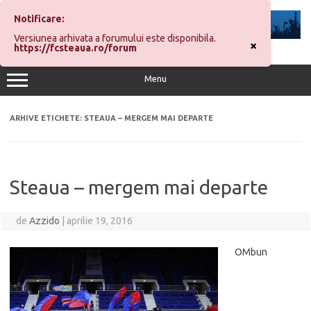
Sari
la
Notificare:
conținut
Versiunea arhivata a forumului este disponibila.
×
https://fcsteaua.ro/forum
Menu
ARHIVE ETICHETE:
STEAUA – MERGEM MAI DEPARTE
Steaua – mergem mai departe
de
Azzido
|
aprilie 19, 2016
OMbun