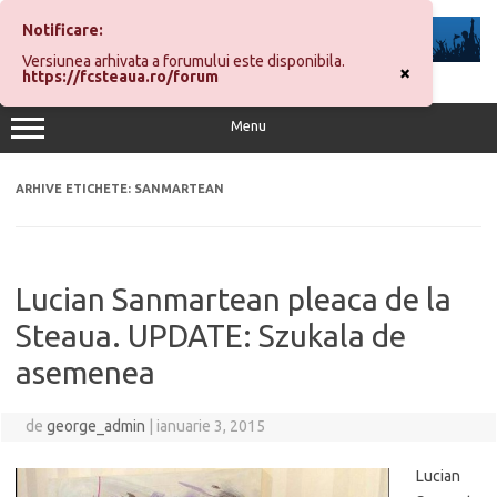
Sari
la
Notificare:
conținut
Versiunea arhivata a forumului este disponibila.
×
https://fcsteaua.ro/forum
Menu
ARHIVE ETICHETE:
SANMARTEAN
Lucian Sanmartean pleaca de la
Steaua. UPDATE: Szukala de
asemenea
de
george_admin
|
ianuarie 3, 2015
Lucian