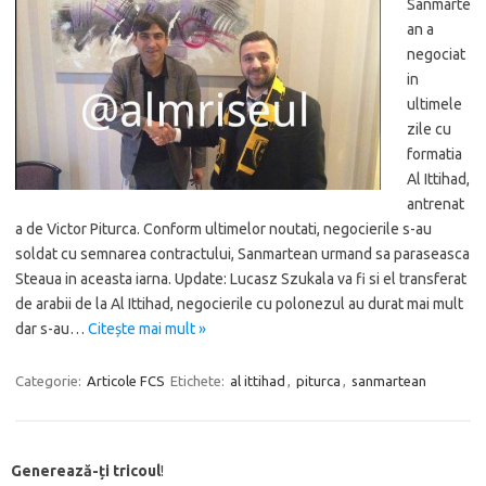
Sanmarte
an a
negociat
in
ultimele
zile cu
formatia
Al Ittihad,
antrenat
a de Victor Piturca. Conform ultimelor noutati, negocierile s-au
soldat cu semnarea contractului, Sanmartean urmand sa paraseasca
Steaua in aceasta iarna. Update: Lucasz Szukala va fi si el transferat
de arabii de la Al Ittihad, negocierile cu polonezul au durat mai mult
dar s-au…
Citește mai mult »
Categorie:
Articole FCS
Etichete:
al ittihad
,
piturca
,
sanmartean
Generează-ți tricoul
!