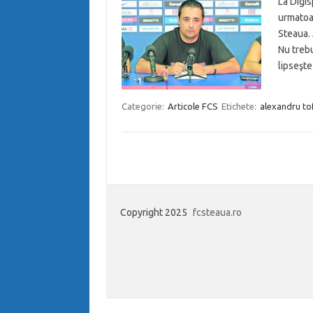
La Digis
urmatoar
Steaua. 
Nu trebu
lipseşt
Categorie:
Articole FCS
Etichete:
alexandru to
Copyright 2025
fcsteaua.ro