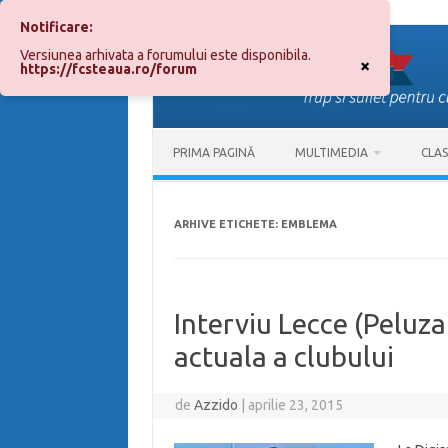
Notificare:
Sari
la
Versiunea arhivata a forumului este disponibila.
conținut
×
https://fcsteaua.ro/forum
PRIMA PAGINĂ
MULTIMEDIA
CLA
ARHIVE ETICHETE:
EMBLEMA
Interviu Lecce (Peluza 
actuala a clubului
de
Azzido
|
aprilie 23, 2015