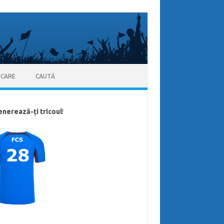
ICARE
CAUTĂ
enerează-ți tricoul
!