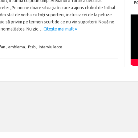
port, in urma cu putin timp, Alexandru Tofan a declarat
F
ele: „Pe noi ne doare situaţia în care a ajuns clubul de fotbal
Am stat de vorba cu toţi suporterii, inclusiv cei de la peluze.
ie să privim pe termen scurt de ce nu vin suporterii. Nouă ne
e normalitatea. Nu zic…
Citește mai mult »
fan
,
emblema
,
fcsb
,
interviu lecce