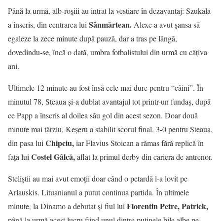
Până la urmă, alb-roșiii au intrat la vestiare în dezavantaj: Szukala
Sânmărtean.
a înscris, din centrarea lui
Alexe a avut şansa să
egaleze la zece minute după pauză, dar a tras pe lângă,
dovedindu-se, încă o dată, umbra fotbalistului din urmă cu câțiva
ani.
Ultimele 12 minute au fost însă cele mai dure pentru “câini”. În
minutul 78, Steaua şi-a dublat avantajul tot printr-un fundaș, după
ce Papp a înscris al doilea său gol din acest sezon. Doar două
minute mai târziu, Keşeru a stabilit scorul final, 3-0 pentru Steaua,
Chipciu,
din pasa lui
iar Flavius Stoican a rămas fără replică în
Costel Gâlcă,
fața lui
aflat la primul derby din cariera de antrenor.
Steliștii au mai avut emoții doar când o petardă l-a lovit pe
Arlauskis. Lituanianul a putut continua partida. În ultimele
Florentin Petre, Patrick,
minute, la Dinamo a debutat și fiul lui
până la urmă acest lucru fiind unul dintre puținele bile albe pe