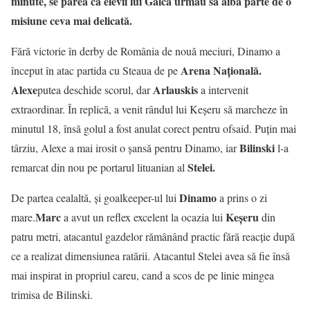
minute, se părea că elevii lui Gâlcă urmau să aibă parte de o
misiune ceva mai delicată.
Fără victorie în derby de România de nouă meciuri, Dinamo a
Arena Națională.
început în atac partida cu Steaua de pe
Alexe
Arlauskis
putea deschide scorul, dar
a intervenit
extraordinar. În replică, a venit rândul lui Keşeru să marcheze în
minutul 18, însă golul a fost anulat corect pentru ofsaid. Puțin mai
Bilinski
târziu, Alexe a mai irosit o șansă pentru Dinamo, iar
l-a
Stelei.
remarcat din nou pe portarul lituanian al
Dinamo
De partea cealaltă, și goalkeeper-ul lui
a prins o zi
Marc
Keşeru
mare.
a avut un reflex excelent la ocazia lui
din
patru metri, atacantul gazdelor rămânând practic fără reacție după
ce a realizat dimensiunea ratării. Atacantul Stelei avea să fie însă
mai inspirat in propriul careu, cand a scos de pe linie mingea
trimisa de Bilinski.