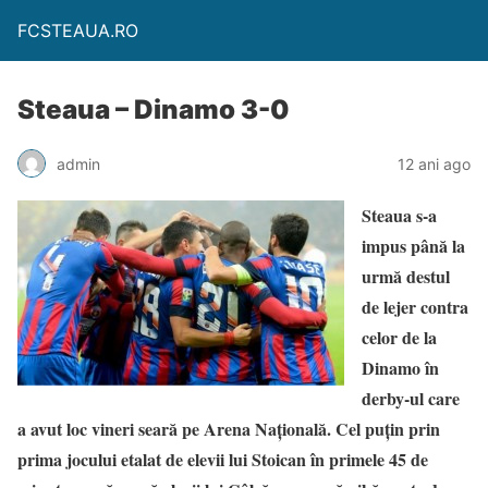
FCSTEAUA.RO
Steaua – Dinamo 3-0
admin
12 ani ago
Steaua s-
a
impus până la
urmă destul
de lejer contra
celor de la
Dinamo în
derby-ul care
a avut loc vineri seară pe Arena Națională. Cel puțin prin
prima jocului etalat de elevii lui Stoican în primele 45 de