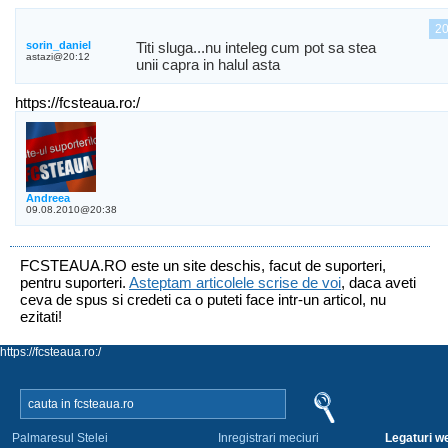
2
sorin_daniel
Titi sluga...nu inteleg cum pot sa stea
astazi@20:12
unii capra in halul asta
https://fcsteaua.ro:/
Andreea
09.08.2010@20:38
FCSTEAUA.RO este un site deschis, facut de suporteri,
pentru suporteri.
Asteptam articolele scrise de voi
, daca aveti
ceva de spus si credeti ca o puteti face intr-un articol, nu
ezitati!
https://fcsteaua.ro:/
Palmaresul Stelei
Inregistrari meciuri
Legaturi we