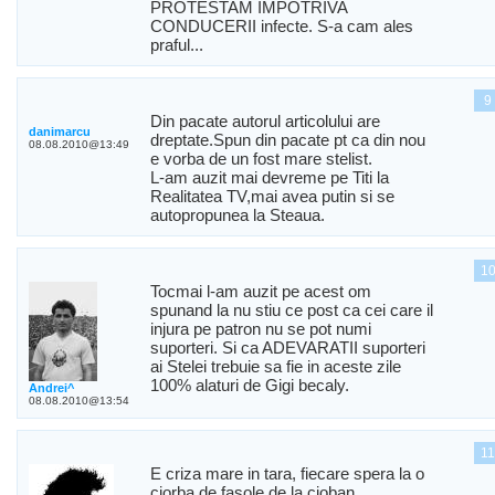
PROTESTAM IMPOTRIVA
CONDUCERII infecte. S-a cam ales
praful...
9
Din pacate autorul articolului are
danimarcu
dreptate.Spun din pacate pt ca din nou
08.08.2010@13:49
e vorba de un fost mare stelist.
L-am auzit mai devreme pe Titi la
Realitatea TV,mai avea putin si se
autopropunea la Steaua.
1
Tocmai l-am auzit pe acest om
spunand la nu stiu ce post ca cei care il
injura pe patron nu se pot numi
suporteri. Si ca ADEVARATII suporteri
ai Stelei trebuie sa fie in aceste zile
100% alaturi de Gigi becaly.
Andrei^
08.08.2010@13:54
1
E criza mare in tara, fiecare spera la o
ciorba de fasole de la cioban.