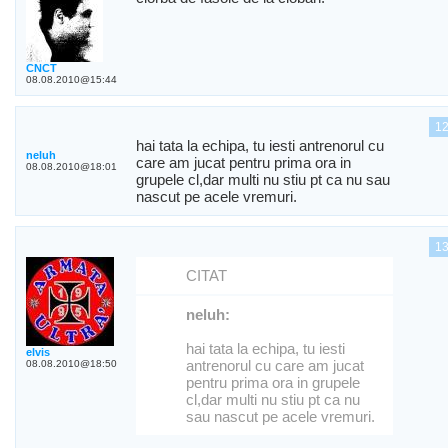
CNCT
08.08.2010@15:44
1
hai tata la echipa, tu iesti antrenorul cu
neluh
care am jucat pentru prima ora in
08.08.2010@18:01
grupele cl,dar multi nu stiu pt ca nu sau
nascut pe acele vremuri.
1
CITAT
neluh:
hai tata la echipa, tu iesti
elvis
antrenorul cu care am jucat
08.08.2010@18:50
pentru prima ora in grupele
cl,dar multi nu stiu pt ca nu
sau nascut pe acele vremuri.