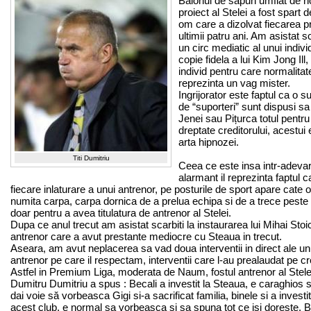
Balonul de sapun umflat de n
proiect al Stelei a fost spart 
om care a dizolvat fiecarea pr
ultimii patru ani. Am asistat sc
un circ mediatic al unui indivi
copie fidela a lui Kim Jong Ill,
individ pentru care normalitat
reprezinta un vag mister.
Ingrijorator este faptul ca o 
de “suporteri” sunt dispusi sa
Jenei sau Pițurca totul pentru 
dreptate creditorului, acestui 
arta hipnozei.
Titi Dumitriu
Ceea ce este insa intr-adeva
alarmant il reprezinta faptul 
fiecare inlaturare a unui antrenor, pe posturile de sport apare cate 
numita carpa, carpa dornica de a prelua echipa si de a trece peste 
doar pentru a avea titulatura de antrenor al Stelei.
Dupa ce anul trecut am asistat scarbiti la instaurarea lui Mihai Stoic
antrenor care a avut prestante mediocre cu Steaua in trecut.
Aseara, am avut neplacerea sa vad doua interventii in direct ale un
antrenor pe care il respectam, interventii care l-au prealaudat pe cre
Astfel in Premium Liga, moderata de Naum, fostul antrenor al Stele
Dumitru Dumitriu a spus : Becali a investit la Steaua, e caraghios s
dai voie să vorbeasca Gigi si-a sacrificat familia, binele si a investit
acest club, e normal sa vorbeasca si sa spuna tot ce isi doreste. B