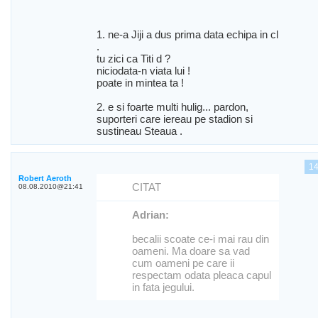
1. ne-a Jiji a dus prima data echipa in cl
.
tu zici ca Titi d ?
niciodata-n viata lui !
poate in mintea ta !
2. e si foarte multi hulig... pardon,
suporteri care iereau pe stadion si
sustineau Steaua .
1
Robert Aeroth
CITAT
08.08.2010@21:41
Adrian:
becalii scoate ce-i mai rau din
oameni. Ma doare sa vad
cum oameni pe care ii
respectam odata pleaca capul
in fata jegului.