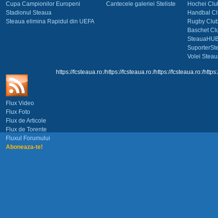
Cupa Campionilor Europeni
Cantecele galeriei Steliste
Hochei Clu
Stadionul Steaua
Handbal Cl
Steaua elimina Rapidul din UEFA
Rugby Club
Baschet Cl
SteauaHU
SuporterSt
Volei Stea
https://fcsteaua.ro:/https://fcsteaua.ro:/https://fcsteaua.ro:/https:
Flux Video
Flux Foto
Flux de Articole
Flux de Torente
Fluxul Forumului
Aboneaza-te!