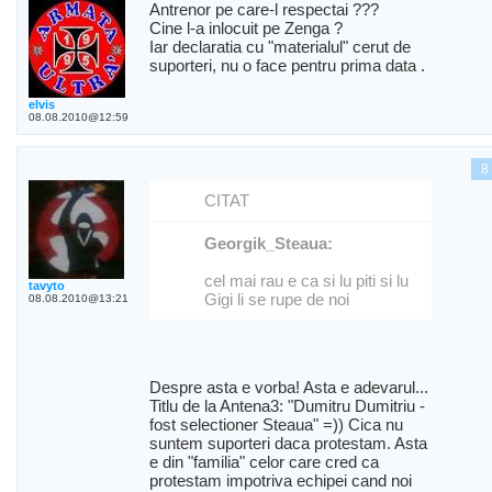
Antrenor pe care-l respectai ???
Cine l-a inlocuit pe Zenga ?
Iar declaratia cu "materialul" cerut de
suporteri, nu o face pentru prima data .
elvis
08.08.2010@12:59
8
CITAT
Georgik_Steaua:
cel mai rau e ca si lu piti si lu
tavyto
Gigi li se rupe de noi
08.08.2010@13:21
Despre asta e vorba! Asta e adevarul...
Titlu de la Antena3: "Dumitru Dumitriu -
fost selectioner Steaua" =)) Cica nu
suntem suporteri daca protestam. Asta
e din "familia" celor care cred ca
protestam impotriva echipei cand noi