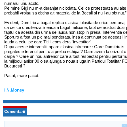
numarul unu acolo.
Pe mine Gigi nu m-a deranjat niciodata. Cei ce protesteaza au alte
probabil vroiau sa obtina alt material de la Becali si nu l-au obtinut.”
Evident, Dumitriu a bagat replica clasica folosita de orice personaj 
ca cel ce crediteaza Steaua a bagat milioane, fapt demostrat doar 
faptul ca acesta din urma se lauda non stop in presa. Interventia de
Sport.ro a fost un pic mai ponderata, insa a continuat pe aceeasi li
lauda a celui pe care Titi il considera “investitor”.
Dupa aceste interventii, apare clasica intrebare : Oare Dumitriu isi
pregateste terenul pentru a prelua echipa ? Oare avem la orizont 
carpa ? Oare un nou antrenor care a fost respectat pentru perform
la mijlocul anilor 90 o sa ajunga o noua sluga in Partidul Totalitar 
Bucuresti ?
Pacat, mare pacat.
I.N.Money
Comentarii
1