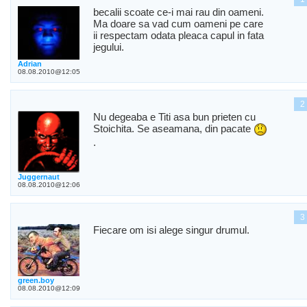
becalii scoate ce-i mai rau din oameni.
Ma doare sa vad cum oameni pe care
ii respectam odata pleaca capul in fata
jegului.
Adrian
08.08.2010@12:05
2
Nu degeaba e Titi asa bun prieten cu
Stoichita. Se aseamana, din pacate
.
Juggernaut
08.08.2010@12:06
3
Fiecare om isi alege singur drumul.
green.boy
08.08.2010@12:09