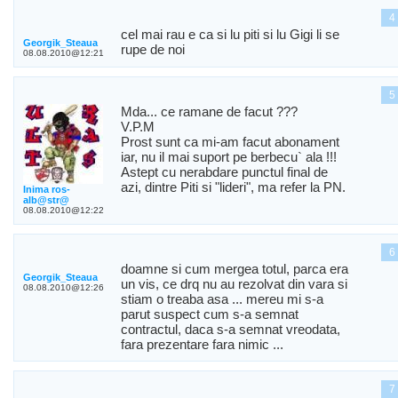
4
cel mai rau e ca si lu piti si lu Gigi li se
Georgik_Steaua
rupe de noi
08.08.2010@12:21
5
Mda... ce ramane de facut ???
V.P.M
Prost sunt ca mi-am facut abonament
iar, nu il mai suport pe berbecu` ala !!!
Astept cu nerabdare punctul final de
azi, dintre Piti si "lideri", ma refer la PN.
Inima ros-
alb@str@
08.08.2010@12:22
6
doamne si cum mergea totul, parca era
Georgik_Steaua
un vis, ce drq nu au rezolvat din vara si
08.08.2010@12:26
stiam o treaba asa ... mereu mi s-a
parut suspect cum s-a semnat
contractul, daca s-a semnat vreodata,
fara prezentare fara nimic ...
7