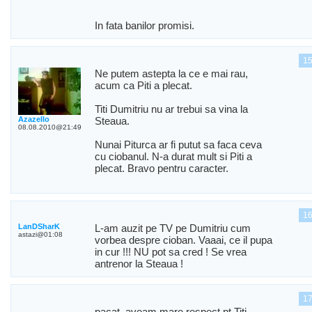
In fata banilor promisi.
1
Ne putem astepta la ce e mai rau,
acum ca Piti a plecat.
Titi Dumitriu nu ar trebui sa vina la
Azazello
Steaua.
08.08.2010@21:49
Nunai Piturca ar fi putut sa faca ceva
cu ciobanul. N-a durat mult si Piti a
plecat. Bravo pentru caracter.
1
LanDSharK
L-am auzit pe TV pe Dumitriu cum
astazi@01:08
vorbea despre cioban. Vaaai, ce il pupa
in cur !!! NU pot sa cred ! Se vrea
antrenor la Steaua !
1
pacat, aveam mare respect pt Titi