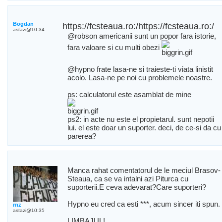
Bogdan
https://fcsteaua.ro:/https://fcsteaua.ro:/
astazi@10:34
@robson americanii sunt un popor fara istorie,
fara valoare si cu multi obezi
@hypno frate lasa-ne si traieste-ti viata linistit
acolo. Lasa-ne pe noi cu problemele noastre.
ps: calculatorul este asamblat de mine
ps2: in acte nu este el propietarul. sunt nepotii
lui. el este doar un suporter. deci, de ce-si da cu
parerea?
Manca rahat comentatorul de le meciul Brasov-
Steaua, ca se va intalni azi Piturca cu
suporterii.E ceva adevarat?Care suporteri?
Hypno eu cred ca esti ***, acum sincer iti spun.
rnz
astazi@10:35
LIMBAJUL!