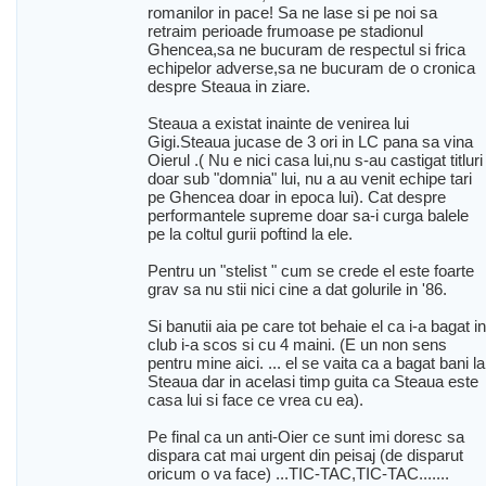
romanilor in pace! Sa ne lase si pe noi sa
retraim perioade frumoase pe stadionul
Ghencea,sa ne bucuram de respectul si frica
echipelor adverse,sa ne bucuram de o cronica
despre Steaua in ziare.
Steaua a existat inainte de venirea lui
Gigi.Steaua jucase de 3 ori in LC pana sa vina
Oierul .( Nu e nici casa lui,nu s-au castigat titluri
doar sub "domnia" lui, nu a au venit echipe tari
pe Ghencea doar in epoca lui). Cat despre
performantele supreme doar sa-i curga balele
pe la coltul gurii poftind la ele.
Pentru un "stelist " cum se crede el este foarte
grav sa nu stii nici cine a dat golurile in '86.
Si banutii aia pe care tot behaie el ca i-a bagat in
club i-a scos si cu 4 maini. (E un non sens
pentru mine aici. ... el se vaita ca a bagat bani la
Steaua dar in acelasi timp guita ca Steaua este
casa lui si face ce vrea cu ea).
Pe final ca un anti-Oier ce sunt imi doresc sa
dispara cat mai urgent din peisaj (de disparut
oricum o va face) ...TIC-TAC,TIC-TAC.......