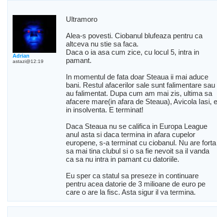
Ultramoro
Alea-s povesti. Ciobanul blufeaza pentru ca
altceva nu stie sa faca.
Daca o ia asa cum zice, cu locul 5, intra in
Adrian
pamant.
astazi@12:19
In momentul de fata doar Steaua ii mai aduce
bani. Restul afacerilor sale sunt falimentare sau
au falimentat. Dupa cum am mai zis, ultima sa
afacere mare(in afara de Steaua), Avicola Iasi, 
in insolventa. E terminat!
Daca Steaua nu se califica in Europa League
anul asta si daca termina in afara cupelor
europene, s-a terminat cu ciobanul. Nu are forta
sa mai tina clubul si o sa fie nevoit sa il vanda
ca sa nu intra in pamant cu datoriile.
Eu sper ca statul sa preseze in continuare
pentru acea datorie de 3 milioane de euro pe
care o are la fisc. Asta sigur il va termina.