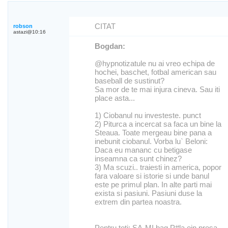
CITAT
robson
astazi@10:16
Bogdan:
@hypnotizatule nu ai vreo echipa de
hochei, baschet, fotbal american sau
baseball de sustinut?
Sa mor de te mai injura cineva. Sau iti
place asta...
1) Ciobanul nu investeste. punct
2) Piturca a incercat sa faca un bine la
Steaua. Toate mergeau bine pana a
inebunit ciobanul. Vorba lu` Beloni:
Daca eu mananc cu betigase
inseamna ca sunt chinez?
3) Ma scuzi.. traiesti in america, popor
fara valoare si istorie si unde banul
este pe primul plan. In alte parti mai
exista si pasiuni. Pasiuni duse la
extrem din partea noastra.
Pentru toti: SA-MI bag P#la ein presa