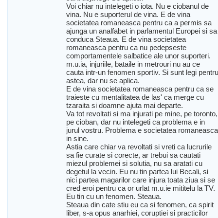
Voi chiar nu intelegeti o iota. Nu e ciobanul de
vina. Nu e suporterul de vina. E de vina
societatea romaneasca pentru ca a permis sa
ajunga un analfabet in parlamentul Europei si sa
conduca Steaua. E de vina societatea
romaneasca pentru ca nu pedepseste
comportamentele salbatice ale unor suporteri.
m.u.ia, injuriile, bataile in metrouri nu au ce
cauta intr-un fenomen sportiv. Si sunt legi pentr
astea, dar nu se aplica.
E de vina societatea romaneasca pentru ca se
traieste cu mentalitatea de las' ca merge cu
tzaraita si doamne ajuta mai departe.
Va tot revoltati si ma injurati pe mine, pe toronto,
pe cioban, dar nu intelegeti ca problema e in
jurul vostru. Problema e societatea romaneasca
in sine.
Astia care chiar va revoltati si vreti ca lucrurile
sa fie curate si corecte, ar trebui sa cautati
miezul problemei si solutia, nu sa aratati cu
degetul la vecin. Eu nu tin partea lui Becali, si
nici partea magarilor care injura toata ziua si se
cred eroi pentru ca or urlat m.u.ie mititelu la TV.
Eu tin cu un fenomen. Steaua.
Steaua din cate stiu eu ca si fenomen, ca spirit
liber, s-a opus anarhiei, coruptiei si practicilor