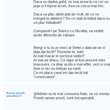
Daca nu dadea golul, nu mai aveai tu ce cur sa
pupi si il injurai acum. Asa ca ciocul mai mic.
Daca va plac atletii atat de mult, de ce nu
mergeti la atletism? De ce stati la fotbal daca nu
va plac fotbalistii?
Comparati-l pe Stancu cu Nicolita, sa vedeti
acolo diferenta de valoare.
Mergi si tu la un meci al Stelei o data pe an si
deja dai lectii? Trezeste-te, bah!
Ai stat macar in sectorul stelist?
Ai stat pe dracu. Ca sigur ai fost prezent intre
brasoveni, ca doar acolo e mai ieftin, vezi si mai
bine si nici nu trebuie sa canti.
Ce-mi place cand imi dau lectii toti
"cunoscatorii".
Robert Aeroth
@Adrian nu te mai consuma frate, nu se merita.
astazi@11:57
Prostii raman prosti, sunt irecuperabili.