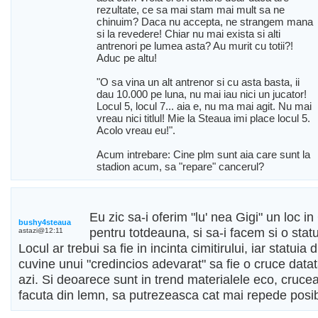
rezultate, ce sa mai stam mai mult sa ne
chinuim? Daca nu accepta, ne strangem mana
si la revedere! Chiar nu mai exista si alti
antrenori pe lumea asta? Au murit cu totii?!
Aduc pe altu!
"O sa vina un alt antrenor si cu asta basta, ii
dau 10.000 pe luna, nu mai iau nici un jucator!
Locul 5, locul 7... aia e, nu ma mai agit. Nu mai
vreau nici titlul! Mie la Steaua imi place locul 5.
Acolo vreau eu!".
Acum intrebare: Cine plm sunt aia care sunt la
stadion acum, sa "repare" cancerul?
Eu zic sa-i oferim "lu' nea Gigi" un loc 
bushy4steaua
pentru totdeauna, si sa-i facem si o statu
astazi@12:11
Locul ar trebui sa fie in incinta cimitirului, iar statui
cuvine unui "credincios adevarat" sa fie o cruce data
azi. Si deoarece sunt in trend materialele eco, crucea
facuta din lemn, sa putrezeasca cat mai repede posib