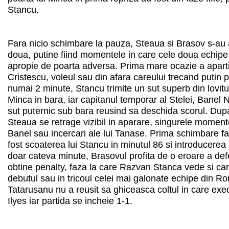
Stancu.
Fara nicio schimbare la pauza, Steaua si Brasov s-au an
doua, putine fiind momentele in care cele doua echipe 
apropie de poarta adversa. Prima mare ocazie a aparti
Cristescu, voleul sau din afara careului trecand putin 
numai 2 minute, Stancu trimite un sut superb din lovitu
Minca in bara, iar capitanul temporar al Stelei, Banel Ni
sut puternic sub bara reusind sa deschida scorul. Dup
Steaua se retrage vizibil in aparare, singurele momente
Banel sau incercari ale lui Tanase. Prima schimbare 
fost scoaterea lui Stancu in minutul 86 si introducere
doar cateva minute, Brasovul profita de o eroare a def
obtine penalty, faza la care Razvan Stanca vede si car
debutul sau in tricoul celei mai galonate echipe din R
Tatarusanu nu a reusit sa ghiceasca coltul in care exec
Ilyes iar partida se incheie 1-1.