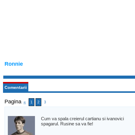
Ronnie
Comentarii
Pagina
«
1
2
3
Cum va spala creierul cartianu si ivanovici
spagarul. Rusine sa va fie!