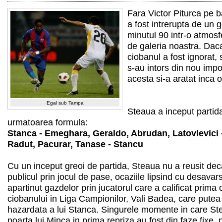
Fara Victor Piturca pe ba
a fost intrerupta de un g
minutul 90 intr-o atmos
de galeria noastra. Da
ciobanul a fost ignorat, s
s-au intors din nou impo
acesta si-a aratat inca 
Egal sub Tampa
Steaua a inceput partid
urmatoarea formula:
Stanca - Emeghara, Geraldo, Abrudan, Latovlevici - 
Radut, Pacurar, Tanase - Stancu
Cu un inceput greoi de partida, Steaua nu a reusit dec
publicul prin jocul de pase, ocaziile lipsind cu desavar
apartinut gazdelor prin jucatorul care a calificat prima
ciobanului in Liga Campionilor, Vali Badea, care putea 
hazardata a lui Stanca. Singurele momente in care St
poarta lui Minca in prima repriza au fost din faze fixe, p