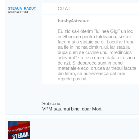
CITAT
STEAUA_RADUT
astazi@12:33
bushy4steaua:
Eu zic sa-i oferim "lu' nea Gigi" un loc
in Ghencea pentru totdeauna, si sa-i
facem si o statuie pe el. Locul ar trebui
sa fie in incinta cimitirului, iar statuia
dupa cum se cuvine unui "credincios
adevarat" sa fie o cruce datata cu ziua
de azi. Si deoarece sunt in trend
materialele eco, crucea ar trebui facuta
din lemn, sa putrezeasca cat mai
repede posibil.
Subscriu.
VPM sau,mai bine, doar Mori.