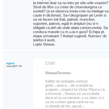
la Internet doar sa nu intru pe site-urile voastre?
Struti de Ilfov cu creier de chomolungma ce
sunteti? (a se observa ironia-cine nu intelege sa
caute in dictionar). Sa-l dezgropam pe Lenin si
sa ne facem toti frati, patrioti, muncitori,
suporteri, patroni, egali in drepturi (nu si-n
obligatii ca deh de unde atata consecventa). Sa
conduca masele cu m.u.ia-n gura? Echipa pt.
etapa urmatoare ? Astept sugestii. Numaru' de
telefon il aveti.
Lupta Steaua.
CITAT
hypno
astazi@07:06
SteauaToronto:
fratilor ne asteapta vremuri
grele....asta e....de scandal nu
scapam...respect lui Victor Piturca ca
a incercat....Steaua se va scufuda
daca el nu va ramane, o sa stam si o
sa ne certam pana cand se va
scufunda de tot...pacat....