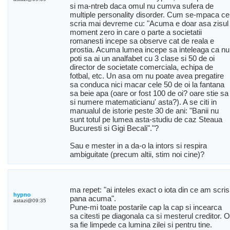
si ma-ntreb daca omul nu cumva sufera de
multiple personality disorder. Cum se-mpaca ce
scria mai devreme cu: "Acuma e doar asa zisul
moment zero in care o parte a societatii
romanesti incepe sa observe cat de reala e
prostia. Acuma lumea incepe sa inteleaga ca nu
poti sa ai un analfabet cu 3 clase si 50 de oi
director de societate comerciala, echipa de
fotbal, etc. Un asa om nu poate avea pregatire
sa conduca nici macar cele 50 de oi la fantana
sa beie apa (oare or fost 100 de oi? oare stie sa
si numere matematicianu' asta?). A se citi in
manualul de istorie peste 30 de ani: "Banii nu
sunt totul pe lumea asta-studiu de caz Steaua
Bucuresti si Gigi Becali"."?
Sau e mester in a da-o la intors si respira
ambiguitate (precum altii, stim noi cine)?
ma repet: "ai inteles exact o iota din ce am scris
hypno
pana acuma".
astazi@09:35
Pune-mi toate postarile cap la cap si incearca
sa citesti pe diagonala ca si mesterul creditor. O
sa fie limpede ca lumina zilei si pentru tine.