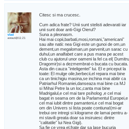
Citesc si ma crucesc.
Cum adica frate? Unii sunt stelisti adevarati iar
unii sunt doar anti-Gigi Oierul?
Suna a pleonasm.
vlad
astazi@11:21
Hai mai copii,barbati,mosi,romani,"americani"
sau alte natii: nea Gigi este un gunoi de om,un
dement,un megaloman,un parvenit,un sarac cu
duhul,un analfabet care a pus mana pe acest
club cu ajutorul unor oameni la fel ca el( Dumitr
Dragomir)si a dezmembrat-o bucata cu bucata.
Asta din cauza "inteligentei" lui. El e priceput la
toate: El mulge oile,berbecii,el repara mai bine
ca un tinichigiu masina,se inchina mai abitir ca
Patriarhul Romaniei,danseaza mai bine ca MJ
si Mihai Petre la un loc,canta mai bine
Madrigalul,e cel mai tare psiholog ,e cel mai
bagat in seama om de la Parlamentul Europei,e
cel mai iubit dintre pamanteni,e cel mai bogat
om din Univers si lista poate contiuna!(mi-ar
trebui ore intregi si kilograme de lamai pentru a-
mi stavili greata doar sa insiruiesc dintre
"calitatile" lui Nea Gigi).
Sa fie ce vrea el,frate dar sa lase bucuria