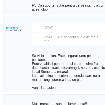
PS Ca suporter sufar pentru ce se intampla cu
acest club.
CITAT
ultramoro
astazi@11:45
Ivn47:
"Ce e de facut?Ce e de facut
****?"
Sa vii la stadion. Este singurul lucru pe care-l
poti face.
Este valabil si pentru restul care se simt frustrat
de aceasta situatie, dezamagiti, nervosi, etc. Nu
lasati Steaua sa moara!
Luati atitudine impotriva cancerului care ne-a
mai prelungit durerea inca un pic.
Veniti la stadion!!
Multi prosti mai sunt pe lumea asta!!