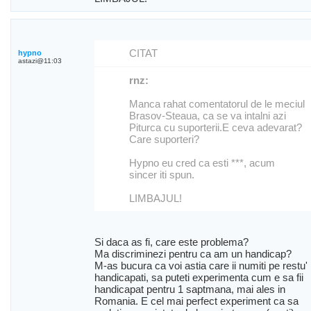
CITAT
hypno
astazi@11:03
rnz:
Manca rahat comentatorul de le meciul
Brasov-Steaua, ca se va intalni azi
Piturca cu suporterii.E ceva adevarat?
Care suporteri?
Hypno eu cred ca esti ***, acum
sincer iti spun.
LIMBAJUL!
Si daca as fi, care este problema?
Ma discriminezi pentru ca am un handicap?
M-as bucura ca voi astia care ii numiti pe restu'
handicapati, sa puteti experimenta cum e sa fii
handicapat pentru 1 saptmana, mai ales in
Romania. E cel mai perfect experiment ca sa