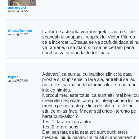
armanovici
astazi@04:55
SteauaToronto
fratilor ne asteapta vremuri grele....asta e....de
astazi@05:57
scandal nu scapam...respect lui Victor Piturca
ca a incercat....Steaua se va scufuda daca el n
va ramane, o sa stam si o sa ne certam pana
cand se va scufunda de tot...pacat....
Adevaru' ca eu dau cu inalbitor zilnic; la cata
hypno
prostie si stupizenie in tara aia, ar trebui sa iau
astazi@07:00
un cutit si sa-mi fac lobotomie zilnic sa nu mai
inteleg nimica.
Norocul meu este totusi ca sunt altii mai breji cu
creierele nespalate care prin intelepciunea lor n
mentin pe noi restu pe linia de plutire; altfel nu
stiu ce m-as face. Macar stiti unde-i toronto pe
harta cultivatilor ?
Test 1: fara nici un ajutor
Test 2: n-are sens
Dati ban tata ca la asta toti sunt buni: sters
mesaje, injurii, banari. Imi taiati si abonamentu'