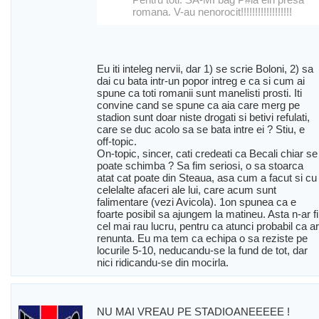
romana. V-au nenorocit!!!!!!!!!!!!!!!!!!
Eu iti inteleg nervii, dar 1) se scrie Boloni, 2) sa
dai cu bata intr-un popor intreg e ca si cum ai
spune ca toti romanii sunt manelisti prosti. Iti
convine cand se spune ca aia care merg pe
stadion sunt doar niste drogati si betivi refulati,
care se duc acolo sa se bata intre ei ? Stiu, e
off-topic.
On-topic, sincer, cati credeati ca Becali chiar se
poate schimba ? Sa fim seriosi, o sa stoarca
atat cat poate din Steaua, asa cum a facut si cu
celelalte afaceri ale lui, care acum sunt
falimentare (vezi Avicola). 1on spunea ca e
foarte posibil sa ajungem la matineu. Asta n-ar fi
cel mai rau lucru, pentru ca atunci probabil ca ar
renunta. Eu ma tem ca echipa o sa reziste pe
locurile 5-10, neducandu-se la fund de tot, dar
nici ridicandu-se din mocirla.
NU MAI VREAU PE STADIOANEEEEE !