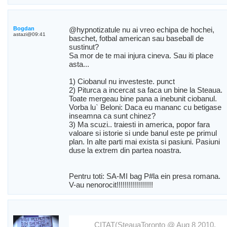
Bogdan
@hypnotizatule nu ai vreo echipa de hochei,
astazi@09:41
baschet, fotbal american sau baseball de
sustinut?
Sa mor de te mai injura cineva. Sau iti place
asta...
1) Ciobanul nu investeste. punct
2) Piturca a incercat sa faca un bine la Steaua.
Toate mergeau bine pana a inebunit ciobanul.
Vorba lu` Beloni: Daca eu mananc cu betigase
inseamna ca sunt chinez?
3) Ma scuzi.. traiesti in america, popor fara
valoare si istorie si unde banul este pe primul
plan. In alte parti mai exista si pasiuni. Pasiuni
duse la extrem din partea noastra.
Pentru toti: SA-MI bag P#la ein presa romana.
V-au nenorocit!!!!!!!!!!!!!!!!!!
CITAT(SteauaToronto @ Aug 8 2010,