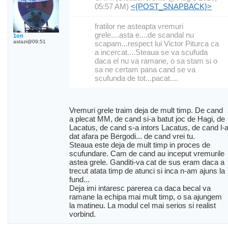
05:57 AM)
<{POST_SNAPBACK}>
fratilor ne asteapta vremuri
grele....asta e....de scandal nu
1on
astazi@09:51
scapam...respect lui Victor Piturca ca
a incercat....Steaua se va scufuda
daca el nu va ramane, o sa stam si o
sa ne certam pana cand se va
scufunda de tot...pacat....
Vremuri grele traim deja de mult timp. De cand
a plecat MM, de cand si-a batut joc de Hagi, de
Lacatus, de cand s-a intors Lacatus, de cand l-
dat afara pe Bergodi... de cand vrei tu.
Steaua este deja de mult timp in proces de
scufundare. Cam de cand au inceput vremurile
astea grele. Ganditi-va cat de sus eram daca a
trecut atata timp de atunci si inca n-am ajuns la
fund...
Deja imi intaresc parerea ca daca becal va
ramane la echipa mai mult timp, o sa ajungem
la matineu. La modul cel mai serios si realist
vorbind.