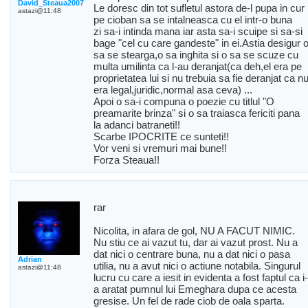
David_Steaua2007
Le doresc din tot sufletul astora de-l pupa in cur
astazi@11:48
pe cioban sa se intalneasca cu el intr-o buna
zi sa-i intinda mana iar asta sa-i scuipe si sa-si
bage "cel cu care gandeste" in ei.Astia desigur 
sa se stearga,o sa inghita si o sa se scuze cu
multa umilinta ca l-au deranjat(ca deh,el era pe
proprietatea lui si nu trebuia sa fie deranjat ca n
era legal,juridic,normal asa ceva) ...
Apoi o sa-i compuna o poezie cu titlul "O
preamarite brinza" si o sa traiasca fericiti pana
la adanci batraneti!!
Scarbe IPOCRITE ce sunteti!!
Vor veni si vremuri mai bune!!
Forza Steaua!!
rar
Nicolita, in afara de gol, NU A FACUT NIMIC.
Nu stiu ce ai vazut tu, dar ai vazut prost. Nu a
dat nici o centrare buna, nu a dat nici o pasa
Adrian
utilia, nu a avut nici o actiune notabila. Singurul
astazi@11:48
lucru cu care a iesit in evidenta a fost faptul ca i-
a aratat pumnul lui Emeghara dupa ce acesta
gresise. Un fel de rade ciob de oala sparta.