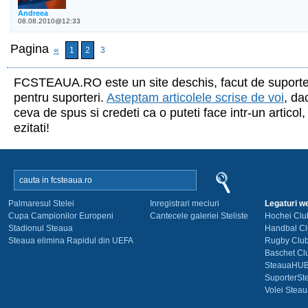
Andreea
08.08.2010@12:33
Pagina
«
1
2
3
FCSTEAUA.RO este un site deschis, facut de suporte
pentru suporteri.
Asteptam articolele scrise de voi
, da
ceva de spus si credeti ca o puteti face intr-un articol,
ezitati!
Palmaresul Stelei
Inregistrari meciuri
Legaturi we
Cupa Campionilor Europeni
Cantecele galeriei Steliste
Hochei Clu
Stadionul Steaua
Handbal Cl
Steaua elimina Rapidul din UEFA
Rugby Club
Baschet Cl
SteauaHU
SuporterSt
Volei Stea