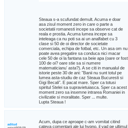
Steaua s-a scufundat demult. Acuma e doar
asa zisul moment zero in care o parte a
societatii romanesti incepe sa observe cat de
reala e prostia. Acuma lumea incepe sa
inteleaga ca nu poti sa ai un analfabet cu 3
clase si 50 de oi director de societate
comerciala, echipa de fotbal, etc. Un asa om nu
poate avea pregatire sa conduca nici macar
cele 50 de oi la fantana sa beie apa (oare or fost
100 de oi? oare stie sa si numere
matematicianu' asta?). A se citi in manualul de
istorie peste 30 de ani: "Banii nu sunt totul pe
lumea asta-studiu de caz Steaua Bucuresti si
Gigi Becali". E pacat mare. Sper ca totusi
spiritul Stelei sa supravietuiasca. Sper ca acest
moment zero sa insemne intrarea Romaniei in
civilizatie si moralitate. Sper ... multe.
Lupta Steaua !
Acum, dupa ce aproape c-am vomitat citind
aditud
cateva comentarii ale lui hypno, il vad pe ultimul
astazi@09:09