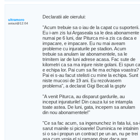
Declaratii ale oierului:
ultramoro
astazi@12:04
"Acum trebuie sa o iau de la capat cu suporterii.
Eu i-am zis lui Argaseala sa le dea abonamente
numai pe 6 luni, dar Piturca mi-a zis ca daca e
impacare, e impacare. Eu nu mai aveam
probleme cu injuraturile pe stadion. Acum
trebuie sa anulam iar abonamentele, sa le
trimitem iar de luni adrese acasa. Fac sute de
kilometri ca sa ma injure niste golani. Ei spun c
e echipa lor. Pai cum sa fie ma echipa voastra?
Pai ei s-au facut stelisti cu mine la echipa. Sunt
niste mucosi de 19 ani. Eu rezolvasem
problema", a declarat Gigi Becali la gsptv
"A venit Piturca, au disparut gardurile, au
inceput injuraturile! Din cauza lui se intampla
toate astea. De luni, gata, incepem sa anulam
din nou abonamentele!"
"Ce sa fac acum, sa ingenunchez in fata lui, sa-
sarut mainile si picioarele! Duminica ne intalnim
si o sa-i propun un contract pe un an, nu pe trei
asa cum vroia el si ramane doar daca are