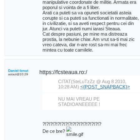
manipulative coordonate de militie. Armata era
poporul si vointa de a fi liber.
Arati ca puteti sa va opuneti societatii asteia
corupte si ca puteti sa functionati in normalitate,
in civilizatie, si sa aveti respect pentru cei din
jur. Atunci va puteti numi iarasi Steaua.
Cat despre pasiuni, pe mine ma distreaza
prostia, la nebunie chiar. Am vrut sa-ti mai zic
vreo cateva, dar n-are rost sa-mi mai frec
mintea cu toate camilele.
Daniel-Ionut
https://fcsteaua.ro:/
astazi@10:29
CITAT(SteLuTzZz @ Aug 8 2010,
10:28 AM)
<{POST_SNAPBACK}>
NU MAI VREAU PE
STADIOANEEEEE !
?!?!?!?!?!?!?!?!?!?!?!?!?!?!?!?
De ce bre?