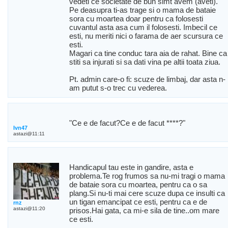
vedeti ce societate de bun simt avem (aveti).
Pe deasupra ti-as trage si o mama de bataie
sora cu moartea doar pentru ca folosesti
cuvantul asta asa cum il folosesti. Imbecil ce
esti, nu meriti nici o farama de aer scursura ce
esti.
Magari ca tine conduc tara aia de rahat. Bine ca
stiti sa injurati si sa dati vina pe altii toata ziua.
Pt. admin care-o fi: scuze de limbaj, dar asta n-
am putut s-o trec cu vederea.
"Ce e de facut?Ce e de facut ****?"
Ivn47
astazi@11:11
Handicapul tau este in gandire, asta e
problema.Te rog frumos sa nu-mi tragi o mama
de bataie sora cu moartea, pentru ca o sa
plang.Si nu-ti mai cere scuze dupa ce insulti ca
un tigan emancipat ce esti, pentru ca e de
rnz
astazi@11:20
prisos.Hai gata, ca mi-e sila de tine..om mare
ce esti.