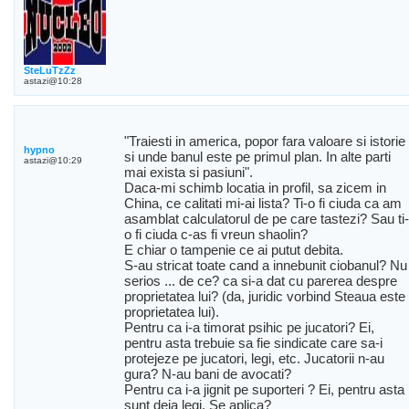
SteLuTzZz
astazi@10:28
"Traiesti in america, popor fara valoare si istorie
hypno
si unde banul este pe primul plan. In alte parti
astazi@10:29
mai exista si pasiuni".
Daca-mi schimb locatia in profil, sa zicem in
China, ce calitati mi-ai lista? Ti-o fi ciuda ca am
asamblat calculatorul de pe care tastezi? Sau ti-
o fi ciuda c-as fi vreun shaolin?
E chiar o tampenie ce ai putut debita.
S-au stricat toate cand a innebunit ciobanul? Nu
serios ... de ce? ca si-a dat cu parerea despre
proprietatea lui? (da, juridic vorbind Steaua este
proprietatea lui).
Pentru ca i-a timorat psihic pe jucatori? Ei,
pentru asta trebuie sa fie sindicate care sa-i
protejeze pe jucatori, legi, etc. Jucatorii n-au
gura? N-au bani de avocati?
Pentru ca i-a jignit pe suporteri ? Ei, pentru asta
sunt deja legi. Se aplica?