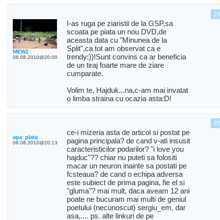
2
I-as ruga pe ziaristii de la GSP,sa
scoata pe piata un nou DVD,de
aceasta data cu "Minunea de la
Split",ca tot am observat ca e
MEW2
trendy:))!Sunt convins ca ar beneficia
06.08.2010@20:00
de un tiraj foarte mare de ziare
cumparate.
Volim te, Hajduk...na,c-am mai invatat
o limba straina cu ocazia asta:D!
2
ce-i mizeria asta de articol si postat pe
apa_plata
pagina principala? de cand v-ati insusit
06.08.2010@20:13
caracteristicilor podarilor? "i love you
hajduc"?? chiar nu puteti sa folositi
macar un neuron inainte sa postati pe
fcsteaua? de cand o echipa adversa
este subiect de prima pagina, fie el si
"gluma"? mai mult, daca aveam 12 ani
poate ne bucuram mai multi de geniul
poetului (necunoscut) sergiu_em, dar
asa,.... ps. alte linkuri de pe