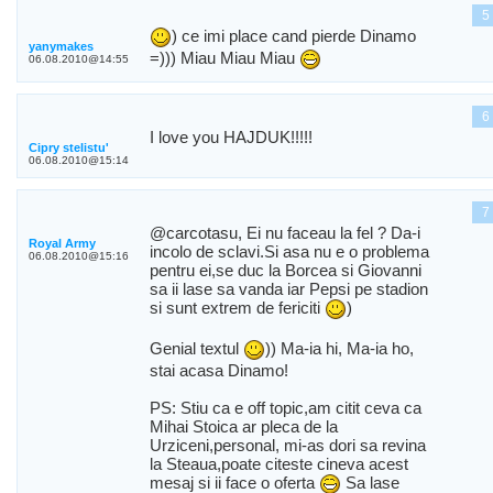
5
) ce imi place cand pierde Dinamo
yanymakes
=))) Miau Miau Miau
06.08.2010@14:55
6
I love you HAJDUK!!!!!
Cipry stelistu'
06.08.2010@15:14
7
@carcotasu, Ei nu faceau la fel ? Da-i
Royal Army
incolo de sclavi.Si asa nu e o problema
06.08.2010@15:16
pentru ei,se duc la Borcea si Giovanni
sa ii lase sa vanda iar Pepsi pe stadion
si sunt extrem de fericiti
)
Genial textul
)) Ma-ia hi, Ma-ia ho,
stai acasa Dinamo!
PS: Stiu ca e off topic,am citit ceva ca
Mihai Stoica ar pleca de la
Urziceni,personal, mi-as dori sa revina
la Steaua,poate citeste cineva acest
mesaj si ii face o oferta
Sa lase