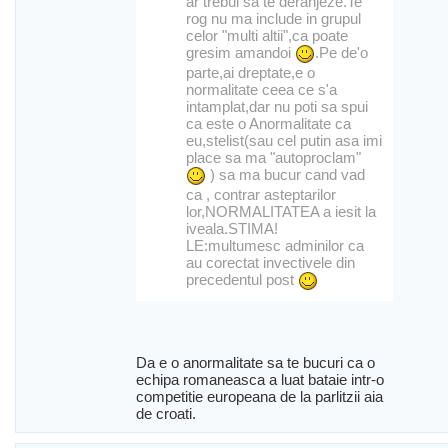
ar trebui sa te deranjeze.Te
rog nu ma include in grupul
celor "multi altii",ca poate
gresim amandoi
.Pe de'o
parte,ai dreptate,e o
normalitate ceea ce s'a
intamplat,dar nu poti sa spui
ca este o Anormalitate ca
eu,stelist(sau cel putin asa imi
place sa ma "autoproclam"
) sa ma bucur cand vad
ca , contrar asteptarilor
lor,NORMALITATEA a iesit la
iveala.STIMA!
LE:multumesc adminilor ca
au corectat invectivele din
precedentul post
Da e o anormalitate sa te bucuri ca o
echipa romaneasca a luat bataie intr-o
competitie europeana de la parlitzii aia
de croati.