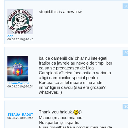
2
stupid.this is a new low
oop
06.08.2010@20:40
2
bai ce oameni!! da' chiar nu intelegeti
fratilor ca javrele au nevoie de timp liber
ca sa se pregateasca de Liga
Campionilor? cica faca astia o varianta
a ligii campionilor special pentru
Borcea. ca altfel moare si nu aude
SteauaMaxima
06.08.2010@20:54
imnu' ligii in cavou (sau era groapa?
whatrever...)
3
Thank you haiduk.
))
STEAUA_RADUT
Miauuu,miauuu,miauuu.
06.08.2010@22:56
Nu spartanii,ci spartii.
Furia ros-albastra,a produs,minunea de