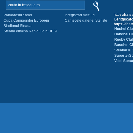
https://fcste
Palmaresul Stelei
Inregistrari meciuri
Lehttps://f
Cupa Campionilor Europeni
Cantecele galeriei Steliste
https://fcst
Stadionul Steaua
Hochei Cl
Steaua elimina Rapidul din UEFA
Handbal Cl
Rugby Club
Baschet Cl
SteauaHU
SuporterSt
Volei Stea