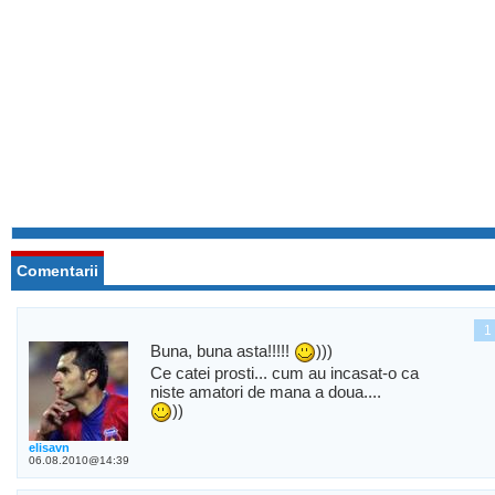
Comentarii
1
Buna, buna asta!!!!!
)))
Ce catei prosti... cum au incasat-o ca
niste amatori de mana a doua....
))
elisavn
06.08.2010@14:39