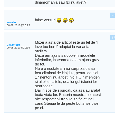
dinamomania sau fzr nu aveti?
2
faine versuri
wwaler
06.08.2010@20:25
2
Mizeria asta de articol este un fel de "I
ultramoro
love tou boro" adaptat la varianta
06.08.2010@20:36
stelista.
Daca am ajuns sa copiem modelele
inferiorilor, inseamna ca am ajuns grav
de tot.
Nu e o noutate si nici surpriza ca au
fost eliminati de Hajduk, pentru ca nici
17 nentorii nu a fost, nici FC nimenigen,
si altele si altele, dea lungul istoriei lor
scarboase.
Dai in sbz de spurcati, ca asa au aratat
toata viata lor. Bucuria noastra pe acest
site respectabil trebuie sa fie atunci
cand Steaua le da peste bot si se pise
pe ei.