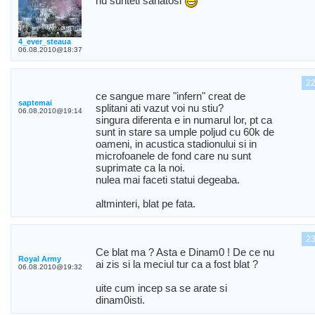
nu sunteti sanatosi
4_ever_steaua
06.08.2010@18:37
2
ce sangue mare "infern" creat de
saptemai
splitani ati vazut voi nu stiu?
06.08.2010@19:14
singura diferenta e in numarul lor, pt ca
sunt in stare sa umple poljud cu 60k de
oameni, in acustica stadionului si in
microfoanele de fond care nu sunt
suprimate ca la noi.
nulea mai faceti statui degeaba.
altminteri, blat pe fata.
2
Ce blat ma ? Asta e Dinam0 ! De ce nu
Royal Army
ai zis si la meciul tur ca a fost blat ?
06.08.2010@19:32
uite cum incep sa se arate si
dinam0isti.