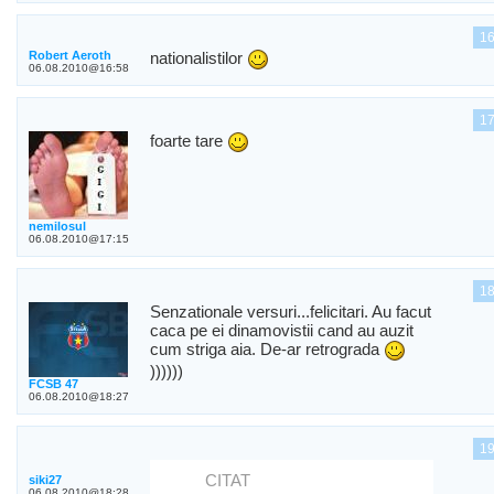
1
Robert Aeroth
nationalistilor
06.08.2010@16:58
1
foarte tare
nemilosul
06.08.2010@17:15
1
Senzationale versuri...felicitari. Au facut
caca pe ei dinamovistii cand au auzit
cum striga aia. De-ar retrograda
))))))
FCSB 47
06.08.2010@18:27
1
CITAT
siki27
06.08.2010@18:28