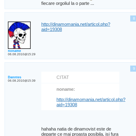
fiecare orgoliul la o parte ...
8
http://dinamomania.net/articol.php?
aid=19308
noname
06.08.2010@15:29
9
CITAT
Danntes
06.08.2010@15:39
noname:
http://dinamomania.net/articol.php?
aid=19308
hahaha natia de dinamovist este de
departe ce mai proasta posibila, isi fura