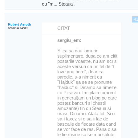
cu "m... Steaua".
4
Robert Aeroth
CITAT
astazi@14:09
sergiu_em:
Si ca sa dau lamuriri
suplimentare, dupa ce am citit
postarile voastre, nu am scris
aceste versuri ca un fel de "I
love you boro", doar ca
parodie, s-a nimerit ca
"Hajduk" sa se se pronunte
"haiduc" si Dinamo sa rimeze
cu Picasso. Imi place umorul
in general(am un blog pe care
postez bancuri si chestii
amuzante) tin cu Steaua si
urasc Dinamo. Atata tot. Si o
sa-i taxez si o sa ii fac de
bascalie de fiecare data cand
se vor face de ras. Pana o sa
le fie rusine sa se mai salute