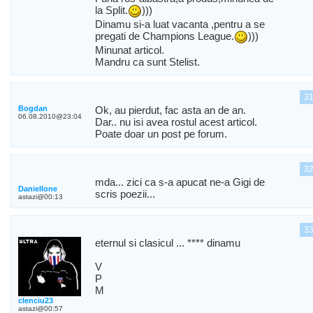
la Split.
)))
Dinamu si-a luat vacanta ,pentru a se
pregati de Champions League.
)))
Minunat articol.
Mandru ca sunt Stelist.
3
Bogdan
Ok, au pierdut, fac asta an de an.
06.08.2010@23:04
Dar.. nu isi avea rostul acest articol.
Poate doar un post pe forum.
3
mda... zici ca s-a apucat ne-a Gigi de
Daniellone
scris poezii...
astazi@00:13
3
eternul si clasicul ... **** dinamu
V
P
M
clenciu23
astazi@00:57