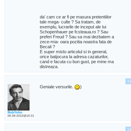
da' cam ce ar fi pe masura pretentiilor
tale mega- culte ? Sa tratam, de
exemplu, lucrarile de inceput ale lui
Schopenhauer pe fcsteaua.ro ? Sau
preferi Freud ? Sau sa mai dezbatem a
zece-mia- oara pozitia noastra fata de
Becali ?
E super misto articolul si in general,
orice batjocura la adresa cazaturilor,
cand e facuta cu bun gust, pe mine ma
distreaza.
1
Geniale versurile.
)
RobYnho
06.08.2010@16:31
1