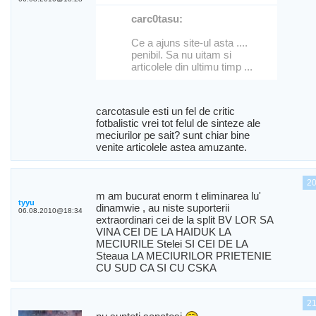
carc0tasu:
Ce a ajuns site-ul asta ....
penibil. Sa nu uitam si
articolele din ultimu timp ...
carcotasule esti un fel de critic
fotbalistic vrei tot felul de sinteze ale
meciurilor pe sait? sunt chiar bine
venite articolele astea amuzante.
2
m am bucurat enorm t eliminarea lu'
tyyu
dinamwie , au niste suporterii
06.08.2010@18:34
extraordinari cei de la split BV LOR SA
VINA CEI DE LA HAIDUK LA
MECIURILE Stelei SI CEI DE LA
Steaua LA MECIURILOR PRIETENIE
CU SUD CA SI CU CSKA
2