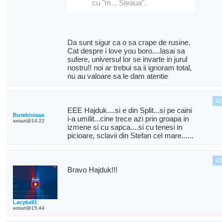
cu "m... Steaua".
Da sunt sigur ca o sa crape de rusine.
Cat despre i love you boro....lasai sa
sufere, universul lor se invarte in jurul
nostru!! noi ar trebui sa ii ignoram total,
nu au valoare sa le dam atentie
4
EEE Hajduk....si e din Split...si pe caini
Burebistaaa
i-a umilit...cine trece azi prin groapa in
astazi@14:22
izmene si cu sapca....si cu tenesi in
picioare, sclavii din Stefan cel mare......
4
Bravo Hajduk!!!
Lacyka91
astazi@15:44