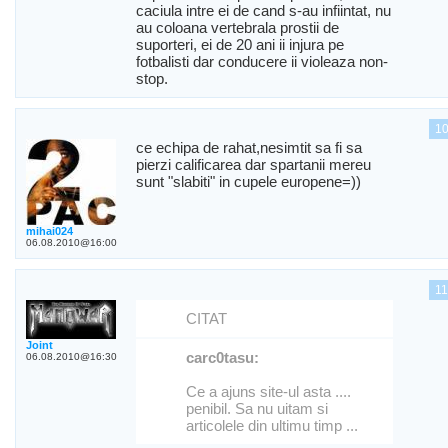
caciula intre ei de cand s-au infiintat, nu
au coloana vertebrala prostii de
suporteri, ei de 20 ani ii injura pe
fotbalisti dar conducere ii violeaza non-
stop.
1
ce echipa de rahat,nesimtit sa fi sa
pierzi calificarea dar spartanii mereu
sunt "slabiti" in cupele europene=))
mihai024
06.08.2010@16:00
1
CITAT
Joint
carc0tasu:
06.08.2010@16:30
Ce a ajuns site-ul asta ....
penibil. Sa nu uitam si
articolele din ultimu timp ...