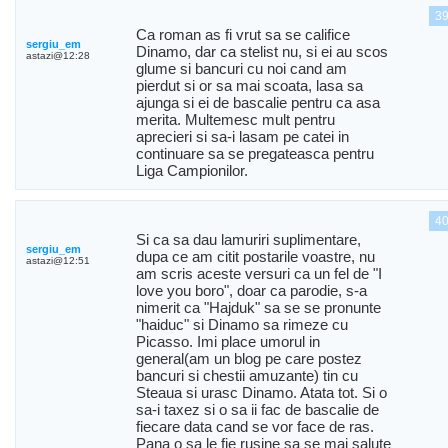
3
Ca roman as fi vrut sa se califice
sergiu_em
Dinamo, dar ca stelist nu, si ei au scos
astazi@12:28
glume si bancuri cu noi cand am
pierdut si or sa mai scoata, lasa sa
ajunga si ei de bascalie pentru ca asa
merita. Multemesc mult pentru
aprecieri si sa-i lasam pe catei in
continuare sa se pregateasca pentru
Liga Campionilor.
4
Si ca sa dau lamuriri suplimentare,
sergiu_em
dupa ce am citit postarile voastre, nu
astazi@12:51
am scris aceste versuri ca un fel de "I
love you boro", doar ca parodie, s-a
nimerit ca "Hajduk" sa se se pronunte
"haiduc" si Dinamo sa rimeze cu
Picasso. Imi place umorul in
general(am un blog pe care postez
bancuri si chestii amuzante) tin cu
Steaua si urasc Dinamo. Atata tot. Si o
sa-i taxez si o sa ii fac de bascalie de
fiecare data cand se vor face de ras.
Pana o sa le fie rusine sa se mai salute