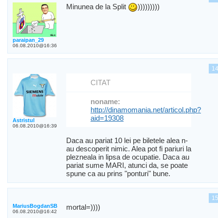
Minunea de la Split
)))))))))
paraipan_29
06.08.2010@16:36
1
CITAT
noname:
http://dinamomania.net/articol.php?
aid=19308
Astristul
06.08.2010@16:39
Daca au pariat 10 lei pe biletele alea n-
au descoperit nimic. Alea pot fi pariuri la
plezneala in lipsa de ocupatie. Daca au
pariat sume MARI, atunci da, se poate
spune ca au prins "ponturi" bune.
1
MariusBogdanSB
mortal=))))
06.08.2010@16:42