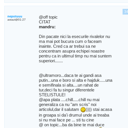
3
nepotuuu
@off topic
astazi@01:27
CITAT
mandru:
Din pacate nici la esecurile rivalelor nu
ma mai pot bucura cum o faceam
inainte. Cred ca ar trebui sa ne
concentram asupra echipei noastre
pentru ca in ultimul timp nu mai suntem
superiori.......
@ultramoro...daca te ai gandi asa
putin...una e boro si alta e hajduk.....una
e semifinala si alta....un rahat de
tur,deci fa tu singur diferentele
STELISTULE!
@apa plata ....chill.....chill nu mai
generaliza ca nu "am scris" noi
articolul,dar il salutam
)))) stai acasa
in groapa si da'i drumul unde ai treaba
si nu mai face pe ... sti tu cine
@ on topic...ba da bine te mai duce