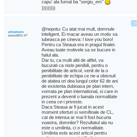
capu' ala fumat ba "sergiu_em"
)))))))))
3
@nepotu: Cu atat mai mult, domnule
ultramoro
inteligent. Ei macar aveau un motiv sa
astazi@01:47
iubeasca pe cineva: I love you boro!
Pentru ca Steaua era in pragul finalei.
Aveau toate motivele sa se bucure in
halul ala.
Dar tu, ca multi altii de altfel, va
bucurati ca niste penibili, pentru o
penibilitate de articol, venit de la o
penibilitate de echipa ce ne-a obisnuit
de atatea ori dea lungul celor 62 de ani
de existenta dubioasa pe plan intern,
vomata pe plan international, si care in
prezent a devenit o banala normalitate
in ceea ce-i priveste.
Daca Steaua ar fi jucat in acest
moment sferturi si semifinale de CL,
cat de intensa ar mai fi fost bucuria
voastra, domnilor? Rezultatul ala nu
este o umilinta, ci o normalitate.
Umilinta este acest articol pentru