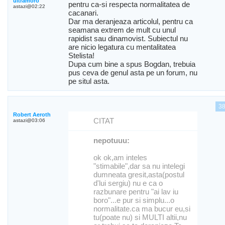
ultramoro
pentru ca-si respecta normalitatea de
astazi@02:22
cacanari.
Dar ma deranjeaza articolul, pentru ca
seamana extrem de mult cu unul
rapidist sau dinamovist. Subiectul nu
are nicio legatura cu mentalitatea
Stelista!
Dupa cum bine a spus Bogdan, trebuia
pus ceva de genul asta pe un forum, nu
pe situl asta.
3
Robert Aeroth
CITAT
astazi@03:06
nepotuuu:
ok ok,am inteles
"stimabile",dar sa nu intelegi
dumneata gresit,asta(postul
d'lui sergiu) nu e ca o
razbunare pentru "ai lav iu
boro"...e pur si simplu...o
normalitate.ca ma bucur eu,si
tu(poate nu) si MULTI altii,nu