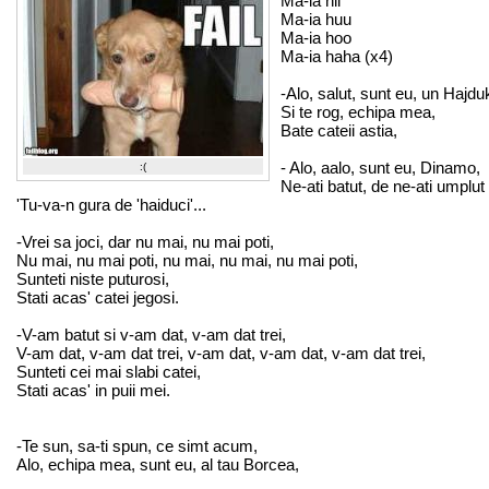
Ma-ia hii
Ma-ia huu
Ma-ia hoo
Ma-ia haha (x4)
-Alo, salut, sunt eu, un Hajdu
Si te rog, echipa mea,
Bate cateii astia,
- Alo, aalo, sunt eu, Dinamo,
:(
Ne-ati batut, de ne-ati umplut
'Tu-va-n gura de 'haiduci'...
-Vrei sa joci, dar nu mai, nu mai poti,
Nu mai, nu mai poti, nu mai, nu mai, nu mai poti,
Sunteti niste puturosi,
Stati acas' catei jegosi.
-V-am batut si v-am dat, v-am dat trei,
V-am dat, v-am dat trei, v-am dat, v-am dat, v-am dat trei,
Sunteti cei mai slabi catei,
Stati acas' in puii mei.
-Te sun, sa-ti spun, ce simt acum,
Alo, echipa mea, sunt eu, al tau Borcea,