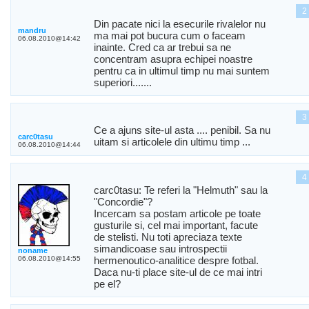
2
Din pacate nici la esecurile rivalelor nu
mandru
ma mai pot bucura cum o faceam
06.08.2010@14:42
inainte. Cred ca ar trebui sa ne
concentram asupra echipei noastre
pentru ca in ultimul timp nu mai suntem
superiori.......
3
Ce a ajuns site-ul asta .... penibil. Sa nu
carc0tasu
uitam si articolele din ultimu timp ...
06.08.2010@14:44
4
carc0tasu: Te referi la "Helmuth" sau la
"Concordie"?
Incercam sa postam articole pe toate
gusturile si, cel mai important, facute
de stelisti. Nu toti apreciaza texte
simandicoase sau introspectii
noname
06.08.2010@14:55
hermenoutico-analitice despre fotbal.
Daca nu-ti place site-ul de ce mai intri
pe el?