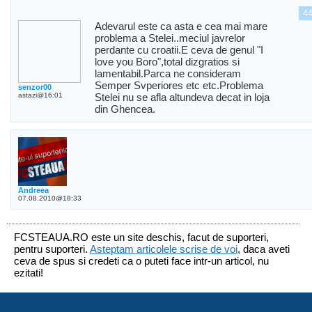
4
Adevarul este ca asta e cea mai mare
problema a Stelei..meciul javrelor
perdante cu croatii.E ceva de genul "I
love you Boro",total dizgratios si
lamentabil.Parca ne consideram
Semper Svperiores etc etc.Problema
senzor00
astazi@16:01
Stelei nu se afla altundeva decat in loja
din Ghencea.
Andreea
07.08.2010@18:33
FCSTEAUA.RO este un site deschis, facut de suporteri,
pentru suporteri.
Asteptam articolele scrise de voi
, daca aveti
ceva de spus si credeti ca o puteti face intr-un articol, nu
ezitati!