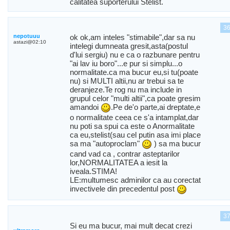
calitatea suporterului Stelist.
3
nepotuuu
ok ok,am inteles "stimabile",dar sa nu
astazi@02:10
intelegi dumneata gresit,asta(postul
d'lui sergiu) nu e ca o razbunare pentru
"ai lav iu boro"...e pur si simplu...o
normalitate.ca ma bucur eu,si tu(poate
nu) si MULTI altii,nu ar trebui sa te
deranjeze.Te rog nu ma include in
grupul celor "multi altii",ca poate gresim
amandoi
.Pe de'o parte,ai dreptate,e
o normalitate ceea ce s'a intamplat,dar
nu poti sa spui ca este o Anormalitate
ca eu,stelist(sau cel putin asa imi place
sa ma "autoproclam"
) sa ma bucur
cand vad ca , contrar asteptarilor
lor,NORMALITATEA a iesit la
iveala.STIMA!
LE:multumesc adminilor ca au corectat
invectivele din precedentul post
3
Si eu ma bucur, mai mult decat crezi