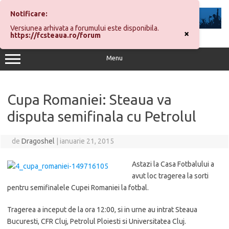
Sari
la
Notificare:
conținut
Versiunea arhivata a forumului este disponibila.
×
https://fcsteaua.ro/forum
Menu
Cupa Romaniei: Steaua va
disputa semifinala cu Petrolul
de
Dragoshel
|
ianuarie 21, 2015
Astazi la Casa Fotbalului a
avut loc tragerea la sorti
pentru semifinalele Cupei Romaniei la fotbal.
Tragerea a inceput de la ora 12:00, si in urne au intrat Steaua
Bucuresti, CFR Cluj, Petrolul Ploiesti si Universitatea Cluj.