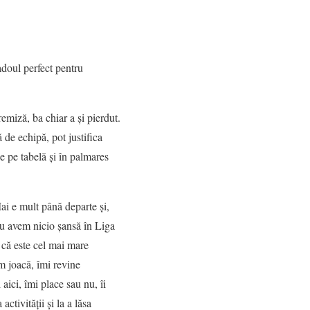
doul perfect pentru
emiză, ba chiar a și pierdut.
 de echipă, pot justifica
e pe tabelă și în palmares
i e mult până departe și,
nu avem nicio șansă în Liga
 că este cel mai mare
um joacă, îmi revine
aici, îmi place sau nu, îi
ctivității și la a lăsa