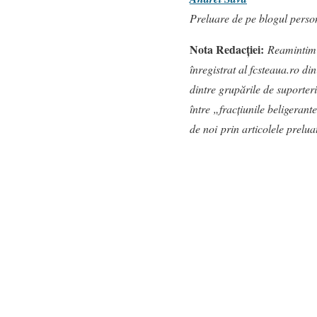
Preluare de pe blogul pers
Nota
Redacției:
Reamintim 
înregistrat al fcsteaua.ro di
dintre grupările de suporteri
între „fracțiunile beligerant
de noi prin articolele prelu