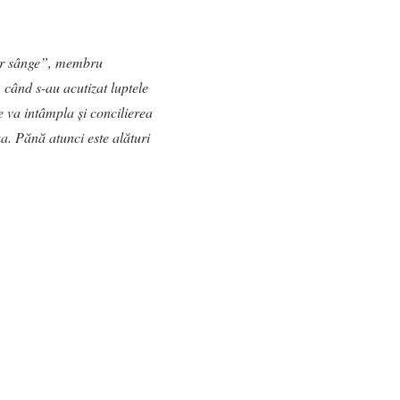
pur sânge”, membru
 când s-au acutizat luptele
se va intâmpla și concilierea
ua. Pănă atunci este alături