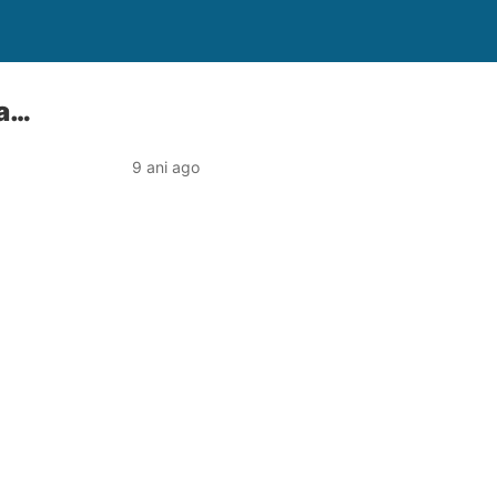
ea…
9 ani ago