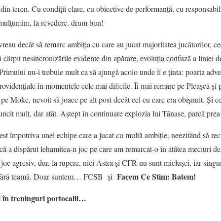
 din teren. Cu condiții clare, cu obiective de performanță, cu responsabil
ulțumim, la revedere, drum bun!
eau decât să remarc ambiția cu care au jucat majoritatea jucătorilor, ce
i cârpit nesincronizările evidente din apărare, evoluția confuză a liniei d
 Primului nu-i trebuie mult ca să ajungă acolo unde îi e ținta: poarta adver
providențiale în momentele cele mai dificile. Îi mai remarc pe Pleașcă ș
 pe Moke, nevoit să joace pe alt post decât cel cu care era obișnuit. Și cei
it mult, dar atât. Aștept în continuare explozia lui Tănase, parcă prea f
t împotriva unei echipe care a jucat cu multă ambiție, neezitând să recurg
parcă a dispărut lehamitea-n joc pe care am remarcat-o în atâtea meciuri
joc agresiv, dur, la rupere, nici Astra și CFR nu sunt mielușei, iar singur
Facem Ce Stim: Batem!
u, fără teamă. Doar suntem… FCSB și
ști în treninguri portocalii…