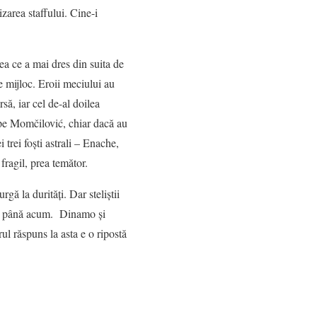
izarea staffului. Cine-i
ea ce a mai dres din suita de
e mijloc. Eroii meciului au
să, iar cel de-al doilea
i pe Momčilović, chiar dacă au
 trei foști astrali – Enache,
ragil, prea temător.
ă la durități. Dar steliștii
 de până acum. Dinamo și
ul răspuns la asta e o ripostă