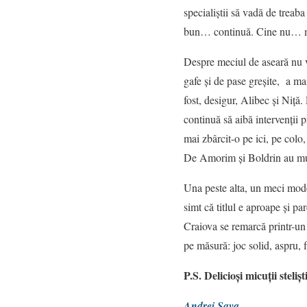
specialiștii să vadă de treaba
bun… continuă. Cine nu… m
Despre meciul de aseară nu vr
gafe și de pase greșite, a ma
fost, desigur, Alibec și Niță.
continuă să aibă intervenții 
mai zbârcit-o pe ici, pe colo,
De Amorim și Boldrin au munc
Una peste alta, un meci modes
simt că titlul e aproape și 
Craiova se remarcă printr-un 
pe măsură: joc solid, aspr
P.S. Delicioși micuții steli
Andrei Sava