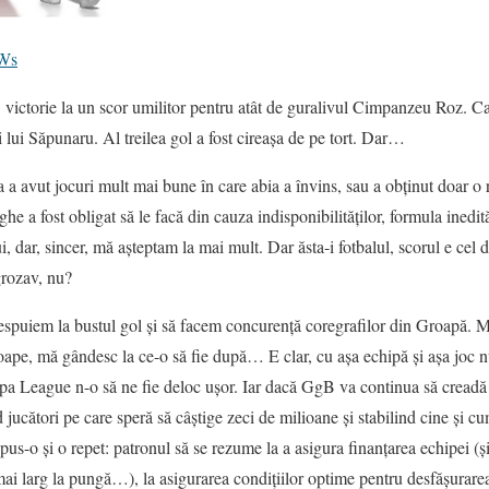
1Ws
ictorie la un scor umilitor pentru atât de guralivul Cimpanzeu Roz. Ca
i lui Săpunaru. Al treilea gol a fost cireașa de pe tort. Dar…
 avut jocuri mult mai bune în care abia a învins, sau a obținut doar o r
e a fost obligat să le facă din cauza indisponibilităților, formula inedită
, dar, sincer, mă așteptam la mai mult. Dar ăsta-i fotbalul, scorul e cel d
grozav, nu?
spuiem la bustul gol și să facem concurență coregrafilor din Groapă. Ma
proape, mă gândesc la ce-o să fie după… E clar, cu așa echipă și așa joc 
pa League n-o să ne fie deloc ușor. Iar dacă GgB va continua să creadă
 jucători pe care speră să câștige zeci de milioane și stabilind cine și c
us-o și o repet: patronul să se rezume la a asigura finanțarea echipei (și 
ai larg la pungă…), la asigurarea condițiilor optime pentru desfășurarea a