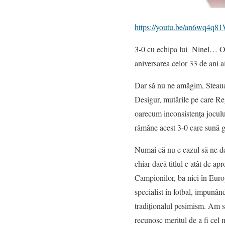
https://youtu.be/an6wq4q8
3-0 cu echipa lui Ninel… O v
aniversarea celor 33 de ani a
Dar să nu ne amăgim, Steaua a
Desigur, mutările pe care Regh
oarecum inconsistența jocului
rămâne acest 3-0 care sună 
Numai că nu e cazul să ne de
chiar dacă titlul e atât de a
Campionilor, ba nici în Euro
specialist în fotbal, impunând
tradiționalul pesimism. Am sp
recunosc meritul de a fi cel m