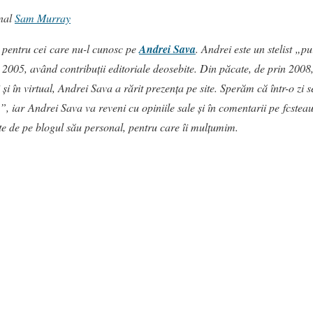
onal
Sam Murray
pentru cei care nu-l cunosc pe
Andrei Sava
. Andrei este un stelist „
n 2005, având contribuții editoriale deosebite. Din păcate, de prin 2008,
 și în virtual, Andrei Sava a rărit prezența pe site. Sperăm că într-o zi 
e”, iar Andrei Sava va reveni cu opiniile sale și în comentarii pe fcstea
ate de pe blogul său personal, pentru care îi mulțumim.