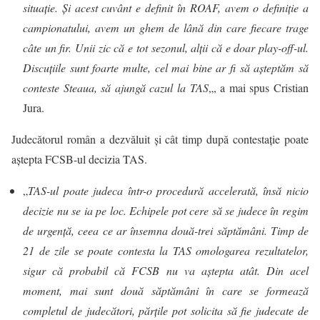
situaţie. Şi acest cuvânt e definit în ROAF, avem o definiţie a
campionatului, avem un ghem de lână din care fiecare trage
câte un fir. Unii zic că e tot sezonul, alţii că e doar play-off-ul.
Discuţiile sunt foarte multe, cel mai bine ar fi să aşteptăm să
conteste Steaua, să ajungă cazul la TAS
„, a mai spus Cristian
Jura.
Judecătorul român a dezvăluit şi cât timp după contestaţie poate
aştepta FCSB-ul decizia TAS.
„
TAS-ul poate judeca într-o procedură accelerată, însă nicio
decizie nu se ia pe loc. Echipele pot cere să se judece în regim
de urgenţă, ceea ce ar însemna două-trei săptămâni. Timp de
21 de zile se poate contesta la TAS omologarea rezultatelor,
sigur că probabil că FCSB nu va aştepta atât. Din acel
moment, mai sunt două săptămâni în care se formează
completul de judecători, părţile pot solicita să fie judecate de