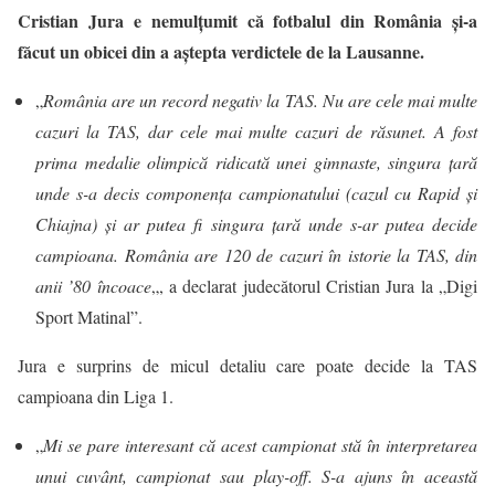
Cristian Jura e nemulţumit că fotbalul din România şi-a
făcut un obicei din a aştepta verdictele de la Lausanne.
„
România are un record negativ la TAS. Nu are cele mai multe
cazuri la TAS, dar cele mai multe cazuri de răsunet. A fost
prima medalie olimpică ridicată unei gimnaste, singura ţară
unde s-a decis componenţa campionatului (cazul cu Rapid şi
Chiajna) şi ar putea fi singura ţară unde s-ar putea decide
campioana. România are 120 de cazuri în istorie la TAS, din
anii ’80 încoace
„, a declarat judecătorul Cristian Jura la „Digi
Sport Matinal”.
Jura e surprins de micul detaliu care poate decide la TAS
campioana din Liga 1.
„
Mi se pare interesant că acest campionat stă în interpretarea
unui cuvânt, campionat sau play-off. S-a ajuns în această