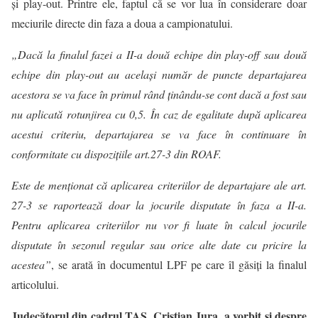
şi play-out. Printre ele, faptul că se vor lua în considerare doar
meciurile directe din faza a doua a campionatului.
„Dacă la finalul fazei a II-a două echipe din play-off sau două
echipe din play-out au acelaşi număr de puncte departajarea
acestora se va face în primul rând ţinându-se cont dacă a fost sau
nu aplicată rotunjirea cu 0,5. În caz de egalitate după aplicarea
acestui criteriu, departajarea se va face în continuare în
conformitate cu dispoziţiile art.27-3 din ROAF.
Este de menţionat că aplicarea criteriilor de departajare ale art.
27-3 se raportează doar la jocurile disputate în faza a II-a.
Pentru aplicarea criteriilor nu vor fi luate în calcul jocurile
disputate în sezonul regular sau orice alte date cu pricire la
acestea”
, se arată în documentul LPF pe care îl găsiți la finalul
articolului.
Judecătorul din cadrul TAS, Cristian Jura, a vorbit și despre