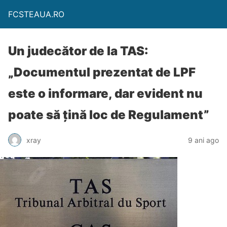
FCSTEAUA.RO
Un judecător de la TAS:
„Documentul prezentat de LPF
este o informare, dar evident nu
poate să țină loc de Regulament”
xray
9 ani ago