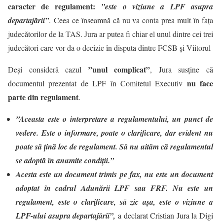
caracter de regulament:
”este o viziune a LPF asupra
departajării”
. Ceea ce înseamnă că nu va conta prea mult în faţa
judecătorilor de la TAS. Jura ar putea fi chiar el unul dintre cei trei
judecători care vor da o decizie în disputa dintre FCSB şi Viitorul
”unul complicat”
Deși consideră cazul
, Jura susține că
nu face
documentul prezentat de LPF în Comitetul Executiv
parte din regulament
.
”Aceasta este o interpretare a regulamentului, un punct de
vedere. Este o informare, poate o clarificare, dar evident
nu
poate să țină loc de regulament
. Să nu uităm că regulamentul
se adoptă în anumite condiții.”
Acesta este un document trimis pe fax, nu este un document
adoptat în cadrul Adunării LPF sau FRF. Nu este un
regulament, este o clarificare, să zic așa, este o viziune a
LPF-ului asupra departajării”
,
a declarat Cristian Jura la Digi