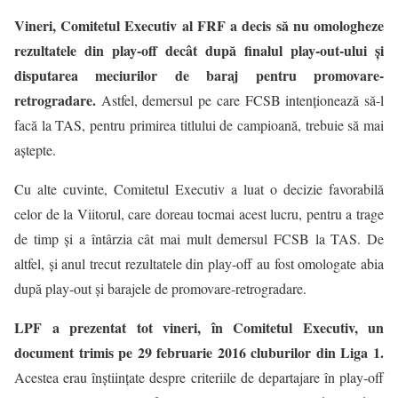
Vineri, Comitetul Executiv al FRF a decis să nu omologheze
rezultatele din play-off decât după finalul play-out-ului şi
disputarea meciurilor de baraj pentru promovare-
retrogradare.
Astfel, demersul pe care FCSB intenţionează să-l
facă la TAS, pentru primirea titlului de campioană, trebuie să mai
aştepte.
Cu alte cuvinte, Comitetul Executiv a luat o decizie favorabilă
celor de la Viitorul, care doreau tocmai acest lucru, pentru a trage
de timp şi a întârzia cât mai mult demersul FCSB la TAS. De
altfel, şi anul trecut rezultatele din play-off au fost omologate abia
după play-out şi barajele de promovare-retrogradare.
LPF a prezentat tot vineri, în Comitetul Executiv, un
document trimis pe 29 februarie 2016 cluburilor din Liga 1
.
Acestea erau înştiinţate despre criteriile de departajare în play-off