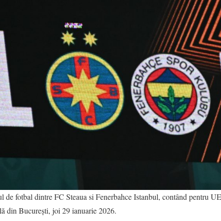
l de fotbal dintre FC Steaua si Fenerbahce Istanbul, contând pentru
ă din București, joi 29 ianuarie 2026.