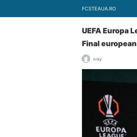
FCSTEAUA.RO
UEFA Europa Le
Final european
xray