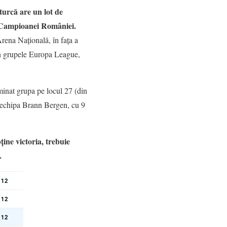
turcă are un lot de
al Campioanei României.
rena Națională, în fața a
 în grupele Europa League,
minat grupa pe locul 27 (din
st echipa Brann Bergen, cu 9
ține victoria, trebuie
.