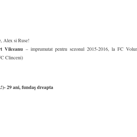
, Alex si Ruse!
rt Vilceanu
– imprumutat pentru sezonul 2015-2016, la FC Volun
C Clinceni)
k!)- 29 ani, fundaș dreapta