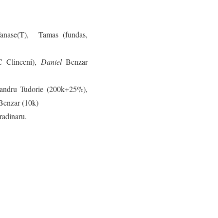
 Tanase(T), Tamas (fundas,
C Clinceni),
Daniel
Benzar
andru Tudorie (200k+25%),
Benzar (10k)
radinaru.