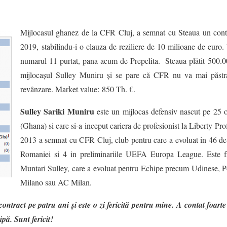
Mijlocasul ghanez de la CFR Cluj, a semnat cu Steaua un contr
2019, stabilindu-i o clauza de reziliere de 10 milioane de euro. 
numarul 11 purtat, pana acum de Prepelita. Steaua plătit 500.
mijlocaşul Sulley Muniru şi se pare că CFR nu va mai păstra
revânzare. Market value: 850 Th. €.
Sulley Sariki Muniru
este un mijlocas defensiv nascut pe 25
(Ghana) si care si-a inceput cariera de profesionist la Liberty Pro
2013 a semnat cu CFR Cluj, club pentru care a evoluat in 46 de
Romaniei si 4 in preliminariile UEFA Europa League. Este fr
Muntari Sulley, care a evoluat pentru Echipe precum Udinese, P
Milano sau AC Milan.
tract pe patru ani și este o zi fericită pentru mine. A contat foart
pă. Sunt fericit!