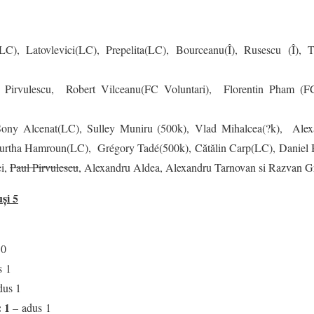
C), Latovlevici(LC), Prepelita(LC), Bourceanu(Î), Rusescu (Î),
Pirvulescu, Robert Vilceanu(FC Voluntari), Florentin Pham (F
ony Alcenat(LC), Sulley Muniru (500k), Vlad Mihalcea(?k), Alex
urtha Hamroun(LC), Grégory Tadé(500k), Cătălin Carp(LC), Daniel 
i,
Paul Pirvulescu
, Alexandru Aldea, Alexandru Tarnovan si Razvan G
și 5
 0
s 1
dus 1
: 1
– adus 1