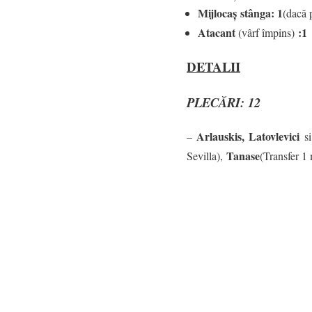
Mijlocaș stânga: 1
(dacă 
Atacant
:
(vârf împins)
DETALII
PLECĂRI: 12
Arlauskis, Latovlevici
–
si
Tanase
Sevilla),
(Transfer 1 