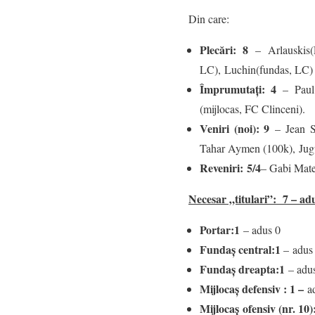
Din care:
Plecări: 8
– Arlauskis(L
LC), Luchin(fundas, LC)
Împrumutați: 4
– Paul 
(mijlocas, FC Clinceni).
Veniri (noi): 9
– Jean S
Tahar Aymen (100k), Jug
Reveniri:
5/4
– Gabi Mate
Necesar „titulari”: 7 – adu
Portar:
1
– adus 0
Fundaș central:
1
– adus
Fundaș dreapta:
1
– adu
Mijlocaș defensiv : 1 –
a
Mijlocaș ofensiv (nr. 10)