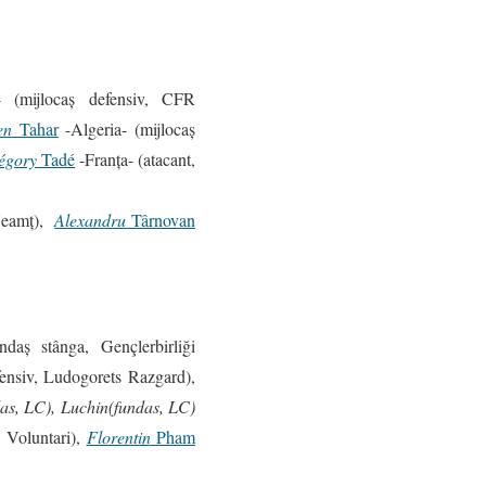
(mijlocaş defensiv, CFR
en
Tahar
-Algeria- (mijlocaş
égory
Tadé
-Franţa- (atacant,
-Neamţ),
Alexandru
Târnovan
undaş stânga, Gençlerbirliği
ensiv, Ludogorets Razgard),
as, LC),
Luchin(fundas, LC)
 Voluntari),
Florentin
Pham