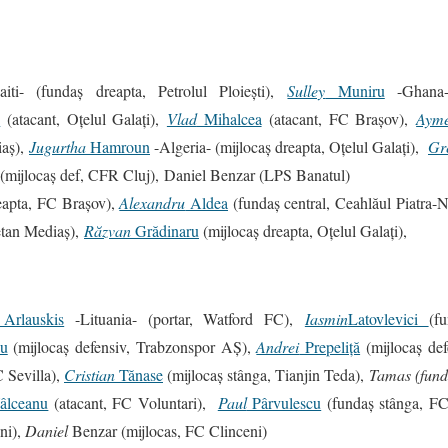
ti- (fundaş dreapta, Petrolul Ploieşti),
Sulley
Muniru
-Ghana- 
e
(atacant, Oţelul Galaţi),
Vlad
Mihalcea
(atacant, FC Braşov),
Aym
iaş),
Jugurtha
Hamroun
-Algeria- (mijlocaş dreapta, Oţelul Galaţi),
Gr
(mijlocaș def, CFR Cluj), Daniel Benzar (LPS Banatul)
eapta, FC Braşov),
Alexandru
Aldea
(fundaş central, Ceahlăul Piatra
etan Mediaş),
Răzvan
Grădinaru
(mijlocaş dreapta, Oţelul Galaţi),
Arlauskis
-Lituania- (portar, Watford FC),
Iasmin
Latovlevici
(f
nu
(mijlocaş defensiv, Trabzonspor AŞ),
Andrei
Prepeliță
(mijlocaş def
 Sevilla),
Cristian
Tănase
(mijlocaş stânga, Tianjin Teda),
Tamas (fund
âlceanu
(atacant, FC Voluntari),
Paul
Pârvulescu
(fundaş stânga, FC
ni),
Daniel
Benzar (mijlocas, FC Clinceni)