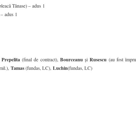
pleacă Tănase) – adus 1
1
– adus 1
Prepelita
Bourceanu
Rusescu
(final de contract),
și
(au fost împru
Tamas
Luchin
mil.),
(fundas, LC),
(fundas, LC)