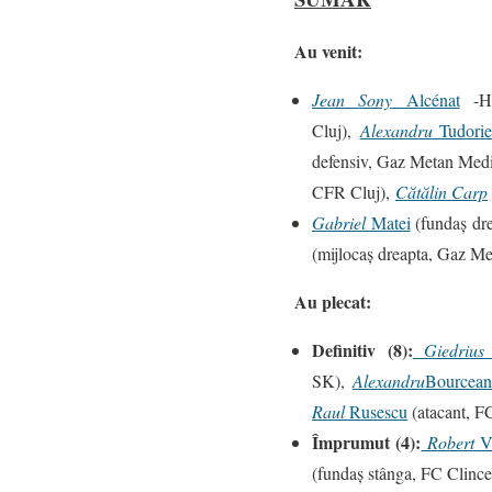
Au venit:
Jean
Sony
Alcénat
-Hai
Cluj),
Alexandru
Tudori
defensiv, Gaz Metan Med
CFR Cluj),
Cătălin Carp
Gabriel
Matei
(fundaş dr
(mijlocaş dreapta, Gaz M
Au plecat:
Definitiv (8):
Giedrius
SK),
Alexandru
Bourcea
Raul
Rusescu
(atacant, FC
Împrumut (4):
Robert
V
(fundaş stânga, FC Clince