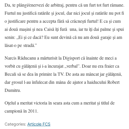
Da, te plângi/enervezi de arbitraj, pentru că un furt tot furt râmane.
Furtul nu justifică ratările și jocul, dar nici jocul și ratările nu pot fi
o justificare pentru a accepta fără să crâcnești furtul! E ca și cum
ai două mașini și nea Caisă îți fură una, iar tu îți dai palme și spui
senin: „Ei și ce dacă? Eu sunt devină că nu am două garaje și am
lăsat-o pe stradă.”
Narcis Răducanu a mărturisit la Digisport că înainte de meci a
vorbit cu gălățenii și i-a încurajat „verbal”. Doar nu era fraier ca
Becali să se dea în primire la TV. De asta au mâncat jar gălățenii,
dar grosul l-au înfulecat din mâna de ajutor a haiducului Robert
Dumitru.
Oțelul a meritat victoria în seara asta cum a meritat și titlul de
campionă în 2011.
Categories:
Articole FCS