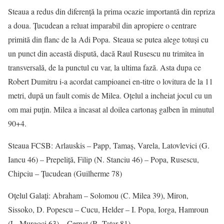
Steaua a redus din diferență la prima ocazie importantă din repriza
a doua. Țucudean a reluat imparabil din apropiere o centrare
primită din flanc de la Adi Popa. Steaua se putea alege totuși cu
un punct din această dispută, dacă Raul Rusescu nu trimitea în
transversală, de la punctul cu var, la ultima fază. Asta dupa ce
Robert Dumitru i-a acordat campioanei en-titre o lovitura de la 11
metri, după un fault comis de Milea. Oțelul a incheiat jocul cu un
om mai puțin. Milea a încasat al doilea cartonaș galben în minutul
90+4.
Steaua FCSB: Arlauskis – Papp, Tamaș, Varela, Latovlevici (G.
Iancu 46) – Prepeliță, Filip (N. Stanciu 46) – Popa, Rusescu,
Chipciu – Țucudean (Guilherme 78)
Oțelul Galați: Abraham – Solomou (C. Milea 39), Miron,
Sissoko, D. Popescu – Cucu, Helder – I. Popa, Iorga, Hamroun
(L. Murgoci 63) – Cernat (R. Tatar 81)