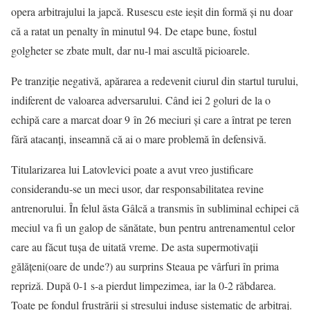
opera arbitrajului la japcă. Rusescu este ieșit din formă și nu doar
că a ratat un penalty în minutul 94. De etape bune, fostul
golgheter se zbate mult, dar nu-l mai ascultă picioarele.
Pe tranziție negativă, apărarea a redevenit ciurul din startul turului,
indiferent de valoarea adversarului. Când iei 2 goluri de la o
echipă care a marcat doar 9 în 26 meciuri și care a întrat pe teren
fără atacanți, inseamnă că ai o mare problemă în defensivă.
Titularizarea lui Latovlevici poate a avut vreo justificare
considerandu-se un meci usor, dar responsabilitatea revine
antrenorului. În felul ăsta Gâlcă a transmis în subliminal echipei că
meciul va fi un galop de sănătate, bun pentru antrenamentul celor
care au făcut tușa de uitată vreme. De asta supermotivații
gălățeni(oare de unde?) au surprins Steaua pe vârfuri în prima
repriză. După 0-1 s-a pierdut limpezimea, iar la 0-2 răbdarea.
Toate pe fondul frustrării și stresului induse sistematic de arbitraj.