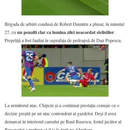
Brigada de arbitri condusă de Robert Dumitru a plusat, în minutul
un penalti clar ca lumina zilei neacordat stelistilor
27, cu
.
Prepeliță a fost faultat în suprafața de pedeapsă de Dan Popescu.
La următorul atac, Chipciu și-a continuat prestația cenușie cu o
decizie greșită pe un atac contondent al gazdelor. Deși il avea
demarcat în interiorul careului pe Raul Rusescu, fostul jucător al
Brasovului a preferat să il ia la țintă pe Abraham.