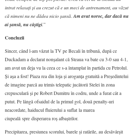
intrat relaxați și au crezut că e un meci de antrenament, au văzut
că nimeni nu ne dădea nicio șansă.
Am avut noroc, dar dacă nu
ai șansă, nu câștigi
.
”
Concluzii
Sincer, când l-am văzut la TV pe Becali în tribună, după ce
Duckadam a declarat nonșalant că Steaua va bate cu 3-0 sau 4-1,
am avut un deja vu la ceea ce s-a întamplat în partida cu Petrolul.
Și așa a fost! Piaza rea din loja și aroganța gratuită a Președintelui
de imagine parcă au trimis telepatic jucătorii Stelei în zona
crepusculară și pe Robert Dumitru în codru, unde a furat cât a
putut. Pe lângă ofsaidul de la primul gol, două penalty-uri
neacordate, haiducul fluierului a suflat la marea
ciupeală spre disperarea roș albaștrilor.
Precipitarea, presiunea scorului, barele și ratările, au desăvârșit