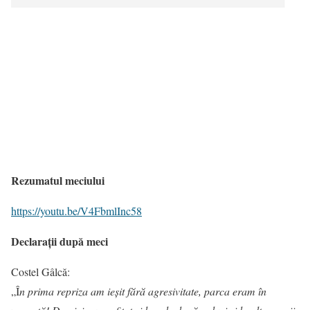
Rezumatul meciului
https://youtu.be/V4FbmlInc58
Declarații după meci
Costel Gâlcă:
„Î
n prima repriza am ieșit fără agresivitate, parca eram în