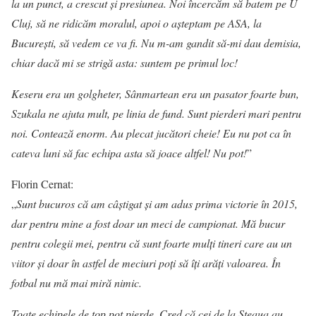
la un punct, a crescut și presiunea. Noi încercăm să batem pe U
Cluj, să ne ridicăm moralul, apoi o așteptam pe ASA, la
București, să vedem ce va fi. Nu m-am gandit să-mi dau demisia,
chiar dacă mi se strigă asta: suntem pe primul loc!
Keseru era un golgheter, Sânmartean era un pasator foarte bun,
Szukala ne ajuta mult, pe linia de fund. Sunt pierderi mari pentru
noi. Contează enorm. Au plecat jucători cheie! Eu nu pot ca în
cateva luni să fac echipa asta să joace altfel! Nu pot!
”
Florin Cernat:
„
Sunt bucuros că am câștigat și am adus prima victorie în 2015,
dar pentru mine a fost doar un meci de campionat. Mă bucur
pentru colegii mei, pentru că sunt foarte mulți tineri care au un
viitor și doar în astfel de meciuri poți să îți arăți valoarea. În
fotbal nu mă mai miră nimic.
Toate echipele de top pot pierde. Cred că cei de la Steaua au