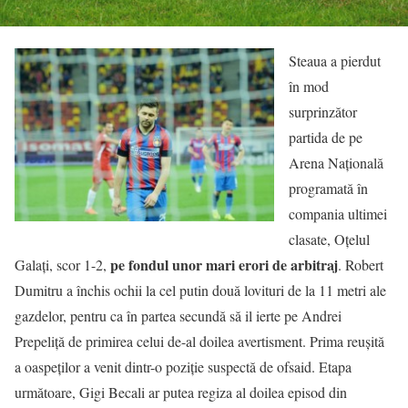
Steaua a pierdut
în mod
surprinzător
partida de pe
Arena Națională
programată în
compania ultimei
clasate, Oțelul
pe fondul unor mari erori de arbitraj
Galați, scor 1-2,
. Robert
Dumitru a închis ochii la cel putin două lovituri de la 11 metri ale
gazdelor, pentru ca în partea secundă să il ierte pe Andrei
Prepeliță de primirea celui de-al doilea avertisment. Prima reușită
a oaspeților a venit dintr-o poziție suspectă de ofsaid. Etapa
următoare, Gigi Becali ar putea regiza al doilea episod din