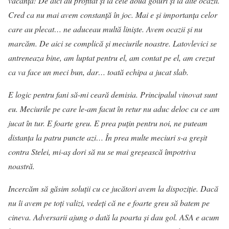
vacanță! De aici au profitat și la cele două goluri și la alte ocazii.
Cred ca nu mai avem constanță în joc. Mai e și importanța celor
care au plecat… ne aduceau multă liniște. Avem ocazii și nu
marcăm. De aici se complică și meciurile noastre. Latovlevici se
antreneaza bine, am luptat pentru el, am contat pe el, am crezut
ca va face un meci bun, dar… toată echipa a jucat slab.
E logic pentru fani să-mi ceară demisia. Principalul vinovat sunt
eu. Meciurile pe care le-am facut în retur nu aduc deloc cu ce am
jucat în tur. E foarte greu. E prea puțin pentru noi, ne puteam
distanța la patru puncte azi… În prea multe meciuri s-a greșit
contra Stelei, mi-aș dori să nu se mai greșească împotriva
noastră.
Incercăm să găsim soluții cu ce jucători avem la dispoziție. Dacă
nu îi avem pe toți valizi, vedeți că ne e foarte greu să batem pe
cineva. Adversarii ajung o dată la poarta și dau gol. ASA e acum