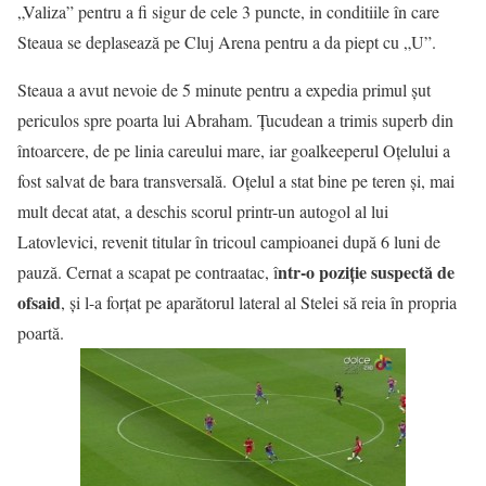
„Valiza” pentru a fi sigur de cele 3 puncte, in conditiile în care
Steaua se deplasează pe Cluj Arena pentru a da piept cu „U”.
Steaua a avut nevoie de 5 minute pentru a expedia primul șut
periculos spre poarta lui Abraham. Țucudean a trimis superb din
întoarcere, de pe linia careului mare, iar goalkeeperul Oțelului a
fost salvat de bara transversală. Oțelul a stat bine pe teren și, mai
mult decat atat, a deschis scorul printr-un autogol al lui
Latovlevici, revenit titular în tricoul campioanei după 6 luni de
ntr-o poziție suspectă de
pauză. Cernat a scapat pe contraatac, î
ofsaid
, și l-a forțat pe aparătorul lateral al Stelei să reia în propria
poartă.