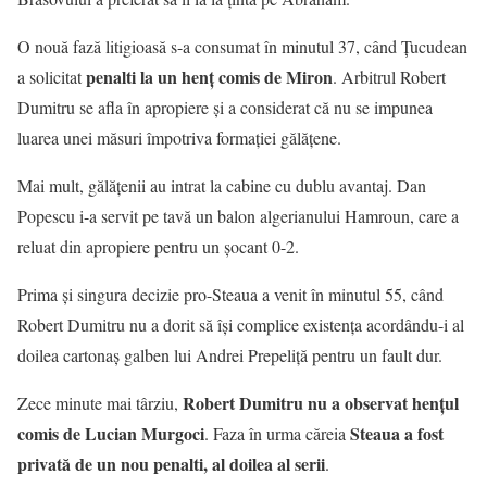
O nouă fază litigioasă s-a consumat în minutul 37, când Țucudean
penalti la un henț comis de Miron
a solicitat
. Arbitrul Robert
Dumitru se afla în apropiere și a considerat că nu se impunea
luarea unei măsuri împotriva formației gălățene.
Mai mult, gălățenii au intrat la cabine cu dublu avantaj. Dan
Popescu i-a servit pe tavă un balon algerianului Hamroun, care a
reluat din apropiere pentru un șocant 0-2.
Prima și singura decizie pro-Steaua a venit în minutul 55, când
Robert Dumitru nu a dorit să își complice existența acordându-i al
doilea cartonaș galben lui Andrei Prepeliță pentru un fault dur.
Robert Dumitru nu a observat hențul
Zece minute mai târziu,
comis de Lucian Murgoci
Steaua a fost
. Faza în urma căreia
privată de un nou penalti, al doilea al serii
.