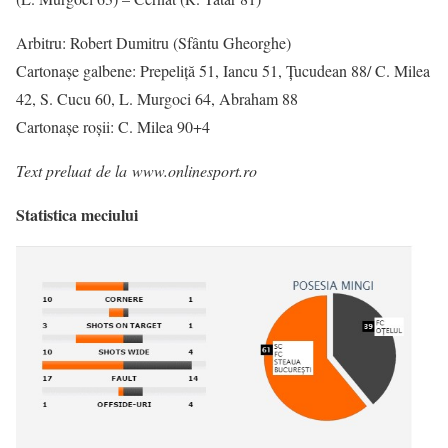
Arbitru: Robert Dumitru (Sfântu Gheorghe)
Cartonașe galbene: Prepeliță 51, Iancu 51, Țucudean 88/ C. Milea
42, S. Cucu 60, L. Murgoci 64, Abraham 88
Cartonașe roșii: C. Milea 90+4
Text preluat de la www.onlinesport.ro
Statistica meciului