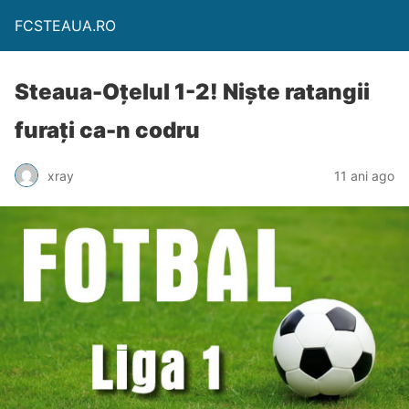
FCSTEAUA.RO
Steaua-Oțelul 1-2! Niște ratangii
furați ca-n codru
xray
11 ani ago