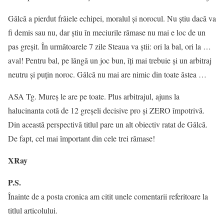
Gâlcă a pierdut frâiele echipei, moralul și norocul. Nu știu dacă va
fi demis sau nu, dar știu în meciurile rămase nu mai e loc de un
pas greșit. În următoarele 7 zile Steaua va știi: ori la bal, ori la …
aval! Pentru bal, pe lângă un joc bun, îți mai trebuie și un arbitraj
neutru și puțin noroc. Gâlcă nu mai are nimic din toate ăstea …
ASA Tg. Mureș le are pe toate. Plus arbitrajul, ajuns la
halucinanta cotă de 12 greșeli decisive pro și ZERO împotrivă.
Din această perspectivă titlul pare un alt obiectiv ratat de Gâlcă.
De fapt, cel mai împortant din cele trei rămase!
XRay
P.S.
Înainte de a posta cronica am citit unele comentarii referitoare la
titlul articolului.