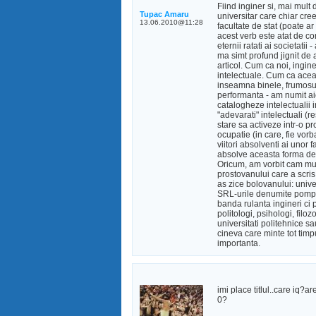
Fiind inginer si, mai mult 
Tupac Amaru
universitar care chiar cree
13.06.2010@11:28
facultate de stat (poate ar 
acest verb este atat de co
eternii ratati ai societatii
ma simt profund jignit de 
articol. Cum ca noi, inginer
intelectuale. Cum ca aceas
inseamna binele, frumosul
performanta - am numit aici
catalogheze intelectualii i
"adevarati" intelectuali (re
stare sa activeze intr-o pr
ocupatie (in care, fie vorb
viitori absolventi ai unor f
absolve aceasta forma de 
Oricum, am vorbit cam mult
prostovanului care a scris 
as zice bolovanului: unive
SRL-urile denumite pompos
banda rulanta ingineri ci p
politologi, psihologi, filoz
universitati politehnice sa
cineva care minte tot tim
importanta.
imi place titlul..care iq?a
0?