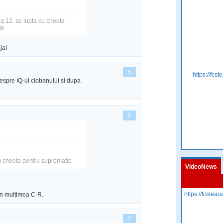
iq 12. se lupta cu cheeta
ie
ja!
5
https://fcst
despre IQ-ul ciobanului si dupa
6
cu cheeta pentru suprematie
VideoNews
https://fcsteaua
in multimea C-R.
7