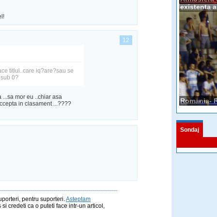
existenta 
l!
12
ace titlul..care iq?are?sau se
i sub 0?
 ...sa mor eu ..chiar asa
Romania- R
 accepta in clasament ...????
Sondaj
orteri, pentru suporteri.
Asteptam
si credeti ca o puteti face intr-un articol,