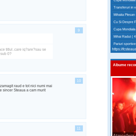
Cupa Mondiala 
Transferuri in 
Mihaita Plesan 
Cu Si Despre F
Cupa Mondiala 
9
Mihai Radut ( 4
Pariuri sportiv
https://fcsteaua
ace titlul..care iq?are?sau se
i sub 0?
Albume reco
10
zamagit raud e tot nici numi mai
 e sincer Steaua a cam murit
11
Atmosfera d