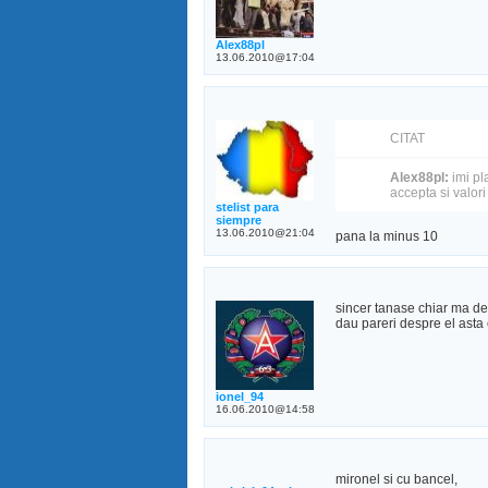
Alex88pl
13.06.2010@17:04
CITAT
Alex88pl:
imi pl
accepta si valor
stelist para
siempre
13.06.2010@21:04
pana la minus 10
sincer tanase chiar ma de
dau pareri despre el asta
ionel_94
16.06.2010@14:58
mironel si cu bancel,