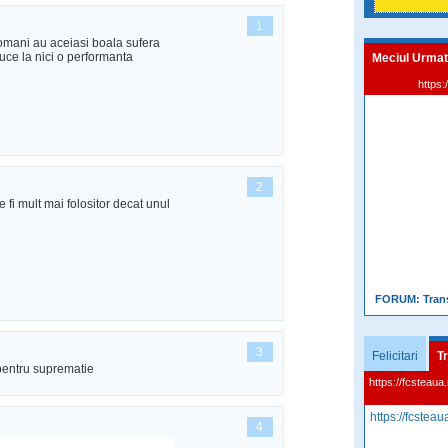
1
romani au aceiasi boala sufera
uce la nici o performanta
Meciul Urmat
https:
2
e fi mult mai folositor decat unul
FORUM:
Tran
3
Felicitari
Tr
 pentru suprematie
https://fcsteaua.
https://fcsteaua
4