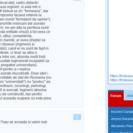
decat atat, cadru didactic
aza ingineri, si asta intr-o
fi trebuit sa zic "formeaza", dar
mpromis facand referire la
 - am numit "formatorii de opinie"),
anumite insinuari ale acestui
ii, ne-am afla la periferia lumii
ta entitate chiu(l) a tot ceea ce
, utilul, competenta,
 ziaristii, ar avea dreptul sa
n deseuri (inginerii) si
stul), cand ei nu sunt de fapt in
ofesie, ci doar sa aiba o
a intre noi, abunda multi fosti
acultati ingineresti incapabili sa
pregatire universitara).
 pentru a-i replica
aceste elucubratii. Doar atat i-
https://fcsteaua
rsitatile de stat din Romania (nu
https://fcsteau
 "universitati") nu "produc" pe
rofesori, sociologi, psihologi,
ofi si avocati. Inginerii absolva
u de constructii, dar pentru
Forum
Art
pul aceasta scapare nu este prea
Inscrieri Campi
8
Artyom Karamia
re?sau se accepta si valori sub
Alexandru Pacu