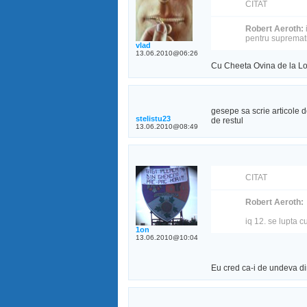
CITAT
Robert Aeroth:
pentru supremat
vlad
13.06.2010@06:26
Cu Cheeta Ovina de la Lo
gesepe sa scrie articole 
stelistu23
de restul
13.06.2010@08:49
CITAT
Robert Aeroth:
iq 12. se lupta 
1on
13.06.2010@10:04
Eu cred ca-i de undeva d