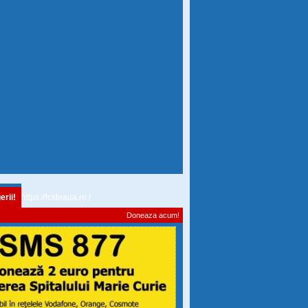
erii!
https://fcsteaua.ro:/
Doneaza acum!