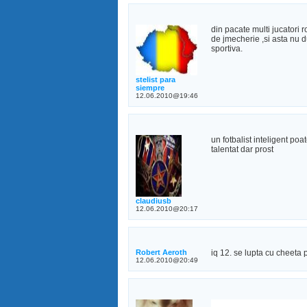
din pacate multi jucatori 
de jmecherie ,si asta nu d
sportiva.
stelist para
siempre
12.06.2010@19:46
un fotbalist inteligent poat
talentat dar prost
claudiusb
12.06.2010@20:17
Robert Aeroth
iq 12. se lupta cu cheeta
12.06.2010@20:49