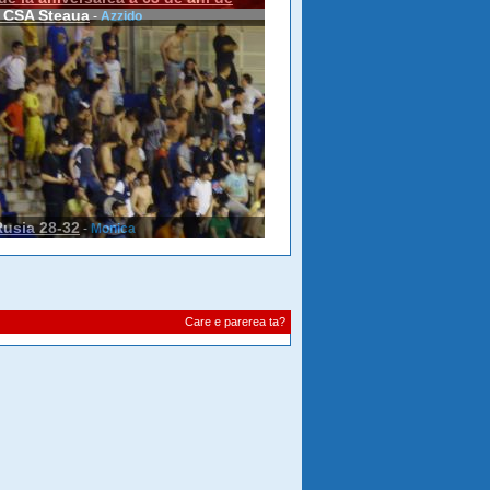
a CSA Steaua
-
Azzido
usia 28-32
-
Monica
Care e parerea ta?