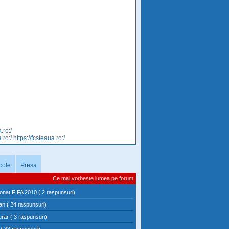
.ro:/
a.ro:/
https://fcsteaua.ro:/
icole
Presa
Ce mai vorbeste lumea pe forum
onat FIFA 2010 ( 2 raspunsuri)
n ( 24 raspunsuri)
rar ( 3 raspunsuri)