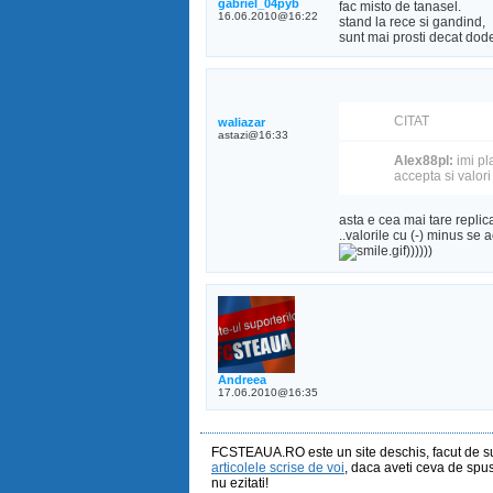
gabriel_04pyb
fac misto de tanasel.
16.06.2010@16:22
stand la rece si gandind,
sunt mai prosti decat dode
CITAT
waliazar
astazi@16:33
Alex88pl:
imi pl
accepta si valor
asta e cea mai tare replica
..valorile cu (-) minus se
))))))
Andreea
17.06.2010@16:35
FCSTEAUA.RO este un site deschis, facut de sup
articolele scrise de voi
, daca aveti ceva de spus 
nu ezitati!