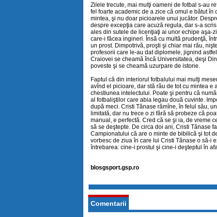
Zilele trecute, mai mulţi oameni de fotbal s-au ref
fel foarte academic de a zice că omul e bătut în 
mintea, şi nu doar picioarele unui jucător. Despre 
despre excepţia care acuză regula, dar s-a scris.
ales din sutele de licenţiaţi ai unor echipe aşa-
care-i făcea ingineri. Însă cu multă prudenţă, înt
un prost. Dimpotrivă, proşti şi chiar mai rău, nişte
profesorii care le-au dat diplomele, jignind astfel 
Craiovei se cheamă încă Universitatea, deşi Dinel 
poveste şi se cheamă uzurpare de istorie.
Faptul că din interiorul fotbalului mai mulţi meser
avînd el picioare, dar stă rău de tot cu mintea e
chestiunea intelectului. Poate şi pentru că număr
al fotbaliştilor care abia legau două cuvinte. Imp
după meci. Cristi Tănase rămîne, în felul său, un
limitată, dar nu trece o zi fără să probeze că poate 
manual, e perfectă. Cred că se şi ia, de vreme ce
să se deştepte. De circa doi ani, Cristi Tănase fa
Campionatului că are o minte de bibilică şi tot de
vorbesc de ziua în care lui Cristi Tănase o să-
întrebarea: cine-i prostul şi cine-i deşteptul în
blosgsport.gsp.ro
Comentarii