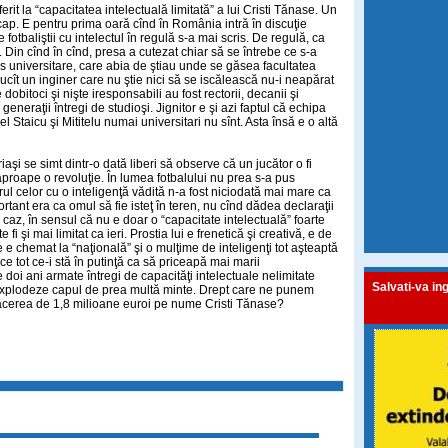
erit la “capacitatea intelectuală limitată” a lui Cristi Tănase. Un
cap. E pentru prima oară cînd în România intră în discuţie
fotbaliştii cu intelectul în regulă s-a mai scris. De regulă, ca
 Din cînd în cînd, presa a cutezat chiar să se întrebe ce s-a
zis universitare, care abia de ştiau unde se găsea facultatea
rucît un inginer care nu ştie nici să se iscălească nu-i neapărat
 dobitoci şi nişte iresponsabili au fost rectorii, decanii şi
generaţii întregi de studioşi. Jignitor e şi azi faptul că echipa
Staicu şi Mititelu numai universitari nu sînt. Asta însă e o altă
iaşi se simt dintr-o dată liberi să observe că un jucător o fi
 aproape o revoluţie. În lumea fotbalului nu prea s-a pus
ul celor cu o inteligenţă vădită n-a fost niciodată mai mare ca
ortant era ca omul să fie isteţ în teren, nu cînd dădea declaraţii
 caz, în sensul că nu e doar o “capacitate intelectuală” foarte
fi şi mai limitat ca ieri. Prostia lui e frenetică şi creativă, e de
 e chemat la “naţională” şi o mulţime de inteligenţi tot aşteaptă
ce tot ce-i stă în putinţă ca să priceapă mai marii
 doi ani armate întregi de capacităţi intelectuale nelimitate
Salvati-va ing
i explodeze capul de prea multă minte. Drept care ne punem
 afacerea de 1,8 milioane euroi pe nume Cristi Tănase?