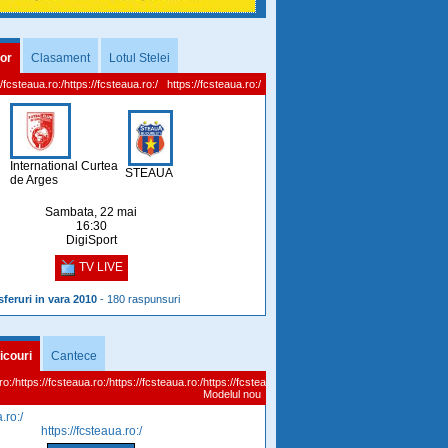
or
Clasament
Lotul Stelei
//fcsteaua.ro:/https://fcsteaua.ro:/
https://fcsteaua.ro:/
International Curtea
STEAUA
de Arges
Sambata, 22 mai
16:30
DigiSport
TV LIVE
sferuri in vara 2010
- 180 raspunsuri
icouri
Cantece
ro:/https://fcsteaua.ro:/https://fcsteaua.ro:/https://fcsteaua.ro:/https://fcsteaua.ro:/https://fcst
Modelul nou
.ro:/
https://fcsteaua.ro:/