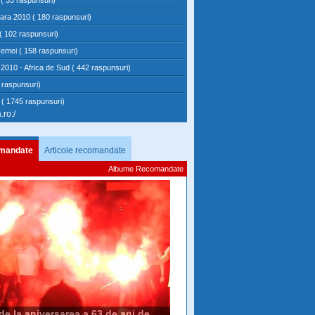
( 33 raspunsuri)
vara 2010 ( 180 raspunsuri)
( 102 raspunsuri)
emei ( 158 raspunsuri)
2010 - Africa de Sud ( 442 raspunsuri)
 raspunsuri)
e ( 1745 raspunsuri)
.ro:/
mandate
Articole recomandate
Albume Recomandate
e la aniversarea a 63 de ani de