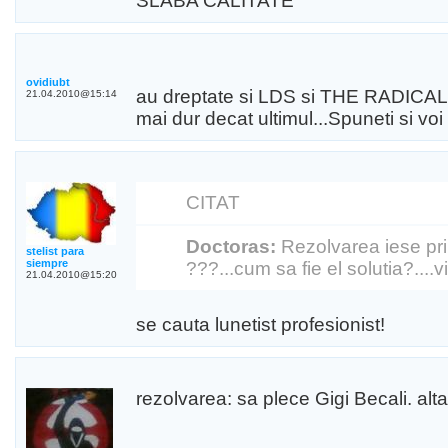
SLABA CALITATE
ovidiubt
au dreptate si LDS si THE RADICAL..
21.04.2010@15:14
mai dur decat ultimul...Spuneti si v
CITAT
Doctoras:
Rezolvarea iese prin
stelist para
siempre
???...cum sa fie el solutia?....
21.04.2010@15:20
se cauta lunetist profesionist!
rezolvarea: sa plece Gigi Becali. alta