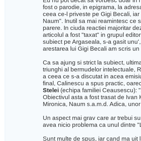
Eu nu pot decat sa vorbesc doar in nu
fost o parodie, in epigrama, la adresa 
ceea ce-l priveste pe Gigi Becali, ia
Naum". Inutil sa mai reamintesc ce 
parere. In ciuda reactiei majoritar d
articolul a fost "taxat" in grupul edi
subiect pe Argaseala, s-a gasit unu',
arestarea lui Gigi Becali am scris un
Ca sa ajung si strict la subiect, ult
triunghi al bermudelor intelectuale,
a ceea ce s-a discutat in acea emisiu
final, Calinescu a spus practic, oare
Stelei
(echipa familiei Ceausescu): "
Obiectivul asta a fost trasat de Ivan 
Mironica, Naum s.a.m.d. Adica, uno
Un aspect mai grav care ar trebui supus
avea nicio problema ca unul dintre "L
Sunt multe de spus, iar cand ma uit 