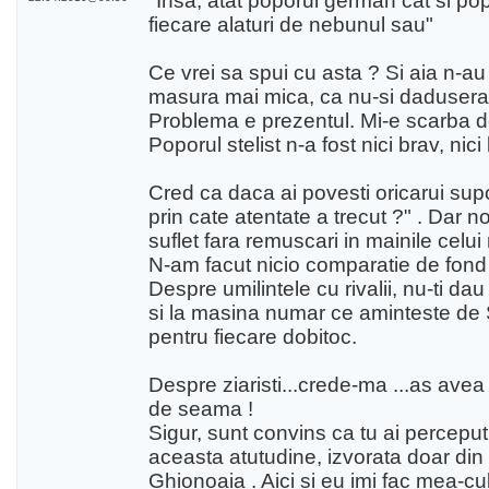
"Insa, atat poporul german cat si pop
fiecare alaturi de nebunul sau"
Ce vrei sa spui cu asta ? Si aia n-au
masura mai mica, ca nu-si dadusera s
Problema e prezentul. Mi-e scarba de
Poporul stelist n-a fost nici brav, nici
Cred ca daca ai povesti oricarui suport
prin cate atentate a trecut ?" . Dar 
suflet fara remuscari in mainile celui
N-am facut nicio comparatie de fond cu
Despre umilintele cu rivalii, nu-ti 
si la masina numar ce aminteste de S
pentru fiecare dobitoc.
Despre ziaristi...crede-ma ...as avea
de seama !
Sigur, sunt convins ca tu ai perceput
aceasta atutudine, izvorata doar din 
Ghionoaia . Aici si eu imi fac mea-cul