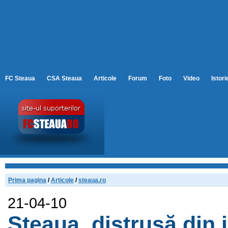
FC Steaua
CSA Steaua
Articole
Forum
Foto
Video
Istori
Prima pagina
/
Articole
/
steaua.ro
21-04-10
Steaua, distrusă din i