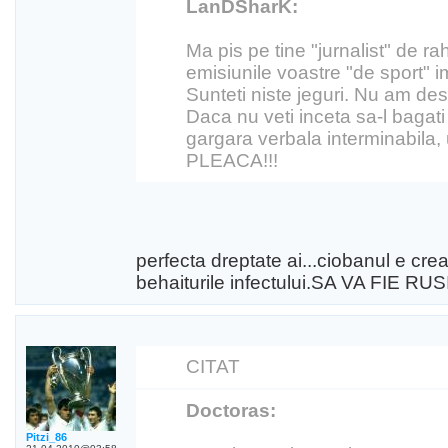
LanDSharK:
Ma pis pe tine "jurnalist" de ra
emisiunile voastre "de sport" 
Sunteti niste jeguri. Nu am des
Daca nu veti inceta sa-l bagati
gargara verbala interminabila, u
PLEACA!!!
perfecta dreptate ai...ciobanul e crea
behaiturile infectului.SA VA FIE RU
CITAT
Doctoras:
Pitzi_86