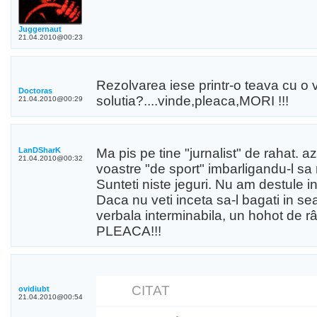
Juggernaut
21.04.2010@00:23
Rezolvarea iese printr-o teava cu o v
Doctoras
solutia?....vinde,pleaca,MORI !!!
21.04.2010@00:29
LanDSharK
Ma pis pe tine "jurnalist" de rahat. a
21.04.2010@00:32
voastre "de sport" imbarligandu-l sa
Sunteti niste jeguri. Nu am destule i
Daca nu veti inceta sa-l bagati in se
verbala interminabila, un hohot de râs 
PLEACA!!!
CITAT
ovidiubt
21.04.2010@00:54