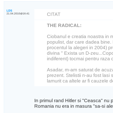
LDS
CITAT
21.04.2010@16:41
THE RADICAL:
Ciobanul e creatia noastra in 
populist, dar care dadea bine. 
procentul la alegeri in 2004) p
divina " Exista un D-zeu...Cop
indiferent) tocmai pentru raz
Asadar, m-am saturat de acuza 
prezent. Stelistii n-au fost la
lamurit ca altele ar fi cauzele d
In primul rand Hitler si "Ceasca" nu 
Romania nu era in masura "sa-si alea