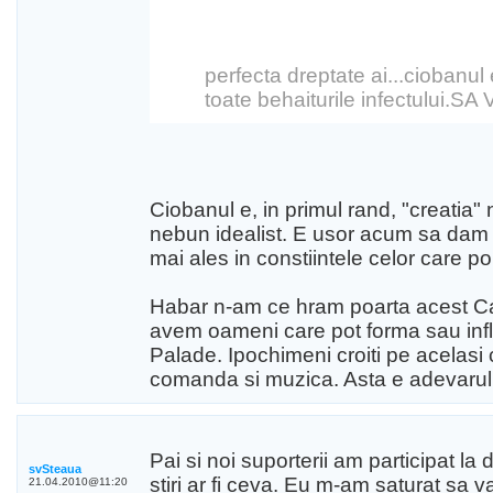
perfecta dreptate ai...ciobanul 
toate behaiturile infectului.S
Ciobanul e, in primul rand, "creatia" n
nebun idealist. E usor acum sa dam vin
mai ales in constiintele celor care 
Habar n-am ce hram poarta acest Cara
avem oameni care pot forma sau influe
Palade. Ipochimeni croiti pe acelasi 
comanda si muzica. Asta e adevarul 
Pai si noi suporterii am participat la 
svSteaua
stiri ar fi ceva. Eu m-am saturat sa 
21.04.2010@11:20