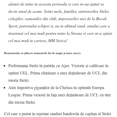
alaturi de mine in aceasta perioada si care m-au ajutat sa
devin omul de acum. Sotiei mele, familiei, antrenorilor Stelei,
colegilor, oamenilor din club, impresarilor mei de la Becali
Sport, patronului echipei si, nu in ultimul rand, omului care a
insemnat cel mai mult pentru mine la Steaua si care m-a ajutat
cel mai mult in cariera, MM Stoica!
Rememorăm cu plăcere momentele lui de magie și mare succes
Performanța Stelei în partida cu Ajax. Victorie și calificare în
optimi UEL. Prima eliminare a unei deținătoare de UCL din
istoria Stelei.
Alex împotriva giganților de la Chelsea în optimile Europa
League. Prima victorie în fața unei deținătoare de UCL en titre
din istoria Stelei.
Cel care a purtat in repetate randuri banderola de capitan al Stelei