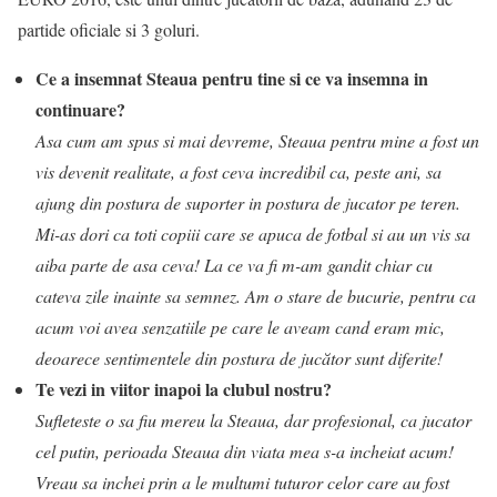
partide oficiale si 3 goluri.
Ce a insemnat Steaua pentru tine si ce va insemna in
continuare?
Asa cum am spus si mai devreme, Steaua pentru mine a fost un
vis devenit realitate, a fost ceva incredibil ca, peste ani, sa
ajung din postura de suporter in postura de jucator pe teren.
Mi-as dori ca toti copiii care se apuca de fotbal si au un vis sa
aiba parte de asa ceva! La ce va fi m-am gandit chiar cu
cateva zile inainte sa semnez. Am o stare de bucurie, pentru ca
acum voi avea senzatiile pe care le aveam cand eram mic,
deoarece sentimentele din postura de jucător sunt diferite!
Te vezi in viitor inapoi la clubul nostru?
Sufleteste o sa fiu mereu la Steaua, dar profesional, ca jucator
cel putin, perioada Steaua din viata mea s-a incheiat acum!
Vreau sa inchei prin a le multumi tuturor celor care au fost