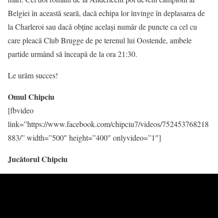
Belgiei în această seară, dacă echipa lor învinge în deplasarea de
la Charleroi sau dacă obţine acelaşi număr de puncte ca cel cu
care pleacă Club Brugge de pe terenul lui Oostende, ambele
partide urmând să înceapă de la ora 21:30.
Le urăm succes!
Omul Chipciu
[fbvideo
link=”https://www.facebook.com/chipciu7/videos/752453768218
883/” width=”500″ height=”400″ onlyvideo=”1″]
Jucătorul Chipciu