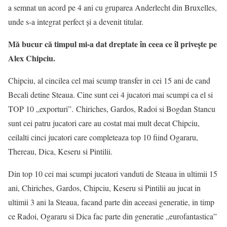
a semnat un acord pe 4 ani cu gruparea Anderlecht din Bruxelles,
unde s-a integrat perfect și a devenit titular.
Mă bucur că timpul mi-a dat dreptate în ceea ce îl privește pe
Alex Chipciu.
Chipciu, al cincilea cel mai scump transfer in cei 15 ani de cand
Becali detine Steaua. Cine sunt cei 4 jucatori mai scumpi ca el si
TOP 10 „exporturi”. Chiriches, Gardos, Radoi si Bogdan Stancu
sunt cei patru jucatori care au costat mai mult decat Chipciu,
ceilalti cinci jucatori care completeaza top 10 fiind Ogararu,
Thereau, Dica, Keseru si Pintilii.
Din top 10 cei mai scumpi jucatori vanduti de Steaua in ultimii 15
ani, Chiriches, Gardos, Chipciu, Keseru si Pintilii au jucat in
ultimii 3 ani la Steaua, facand parte din aceeasi generatie, in timp
ce Radoi, Ogararu si Dica fac parte din generatie „eurofantastica”