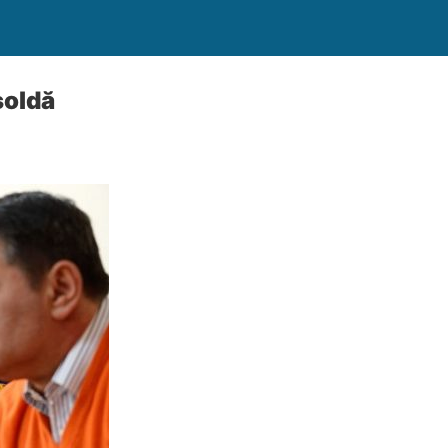
soldă