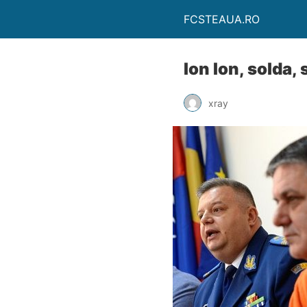
FCSTEAUA.RO
Ion Ion, solda, 
xray