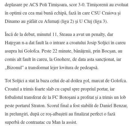
deplasare pe ACS Poli Timișoara, scor 3-0. Timișorenii au evoluat
în optimi cu cea mai bună echipă, fază în care CSU Craiova și
Dinamo au gâfâit cu Afumați (liga 2) și U Cluj (liga 3).
Încă de la debut, minutul 11, Steaua a avut un penalty, dar
Hațegan n-a dat fault la o intrare a croatului Josip Soljici în careu
asupra lui Golofca. Peste 22 minute, bănățenii, prin Bocșan, au
comis alt fault în careu, la Gnohere, de data asta sancționat, iar
„Bizonul” a transformat lejer lovitura de pedeapsă.
Tot Soljici a stat la baza celui de-al doilea gol, marcat de Golofca.
Croatul a trimis foarte slab cu capul spre propriul portar, iar
fotbalistul transferat de la FC Botoșani a profitat și a trimis un lob
peste portarul Straton. Scorul final a fost stabilit de Daniel Benzar,
în prelungiri, după ce roș-albaștrii au finalizat perfect o fază
superbă de contraatac cu Man la assist.