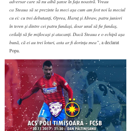
adversar care să nu aibă şanse în faţa noastră. Vreau
ca Steaua să se prezinte la meci aşa cum am fost noi la meciul
cu ei: cu trei debutanţi, Oprea, Haruţ şi Abraw, patru juniori
în teren şi dintre cei patru fundaşi, doar unul să fie fundaş,
ceilalţi să fie mijlocaşi şi atacanţi. Dacă Steaua e o echipă aşa
bună, că ei au trei loturi, asta ar fi dorinţa mea”
, a declarat
Popa.