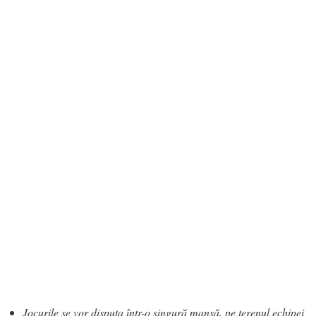
Jocurile se vor disputa într-o singură manşă, pe terenul echipei