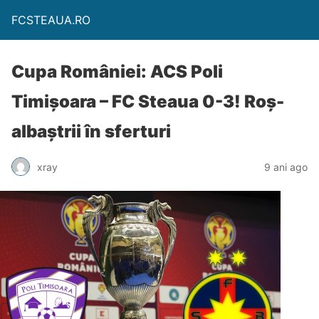
FCSTEAUA.RO
Cupa României: ACS Poli
Timișoara – FC Steaua 0-3! Roș-
albaștrii în sferturi
xray
9 ani ago