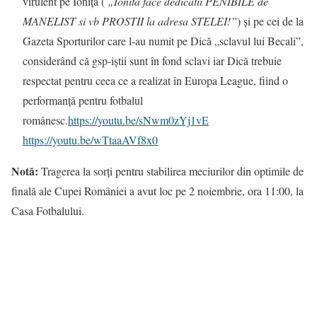
virulent pe Ioniță (
„Ionita face dedicatii PENIBILE de
MANELIST si vb PROSTII la adresa STELEI!”
) și pe cei de la
Gazeta Sporturilor care l-au numit pe Dică „sclavul lui Becali”,
considerând că gsp-iștii sunt în fond sclavi iar Dică trebuie
respectat pentru ceea ce a realizat în Europa League, fiind o
performanță pentru fotbalul
românesc.
https://youtu.be/sNwm0zYj1vE
https://youtu.be/wTtaaAVf8x0
Notă:
Tragerea la sorţi pentru stabilirea meciurilor din optimile de
finală ale Cupei României a avut loc pe 2 noiembrie, ora 11:00, la
Casa Fotbalului.