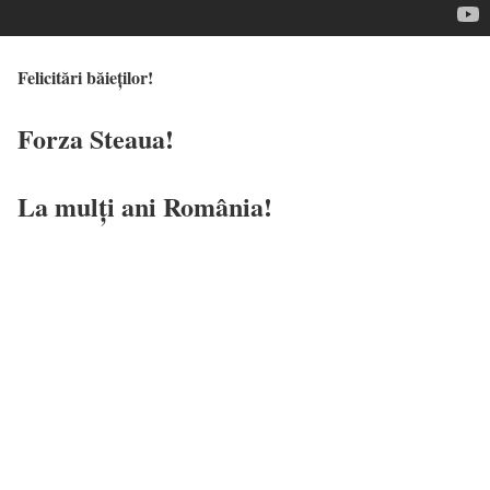
Felicitări băieților!
Forza Steaua!
La mulți ani România!