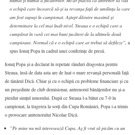
numai și numai a jucătorilor. Mi-ar plăcea ca antrenor să văd
o echipă care încearcă să-și ia revanșa față de umilința la care
am fost supuși în campionat.
Aștept dăruire maximă și
determinare la cel mai înalt nivel. Steaua e o echipă care a
cumpărat în vară cei mai buni jucători de la ultimele două
campioane. Normal că e o echipă care ar trebui să defileze”,
a
spus Ionuț Popa în cadrul unei conferințe de presă.
Ionuţ Popa şi-a declarat în repetate rânduri dragostea pentru
Steaua, însă de data asta are de luat o mare revanșă personală față
de tânărul Dică. Chiar şi cu o echipă cu probleme financiare şi cu
un preşedinte de club demisionar, antrenorul bănățenilor nu şi-a
pierdut simțul umorului. După ce Steaua l-a bătut cu 7-0 în
campionat, la tragerea la sorți din Cupa României, Popa i-a trimis
o provocare antrenorului Nicolae Dică.
”Pe mine nu mă interesează Cupa. Aş fi vrut să picăm cu un