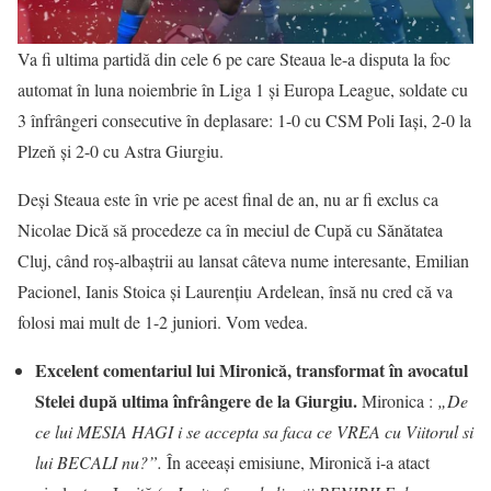
Va fi ultima partidă din cele 6 pe care Steaua le-a disputa la foc
automat în luna noiembrie în Liga 1 și Europa League, soldate cu
3 înfrângeri consecutive în deplasare: 1-0 cu CSM Poli Iași, 2-0 la
Plzeň și 2-0 cu Astra Giurgiu.
Deși Steaua este în vrie pe acest final de an, nu ar fi exclus ca
Nicolae Dică să procedeze ca în meciul de Cupă cu Sănătatea
Cluj, când roş-albaştrii au lansat câteva nume interesante, Emilian
Pacionel, Ianis Stoica și Laurenţiu Ardelean, însă nu cred că va
folosi mai mult de 1-2 juniori. Vom vedea.
Excelent comentariul lui Mironică, transformat în avocatul
Stelei după ultima înfrângere de la Giurgiu.
Mironica :
„De
ce lui MESIA HAGI i se accepta sa faca ce VREA cu Viitorul si
lui BECALI nu?”.
În aceeași emisiune, Mironică i-a atact