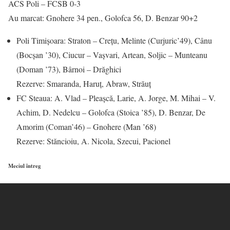
ACS Poli – FCSB 0-3
Au marcat: Gnohere 34 pen., Golofca 56, D. Benzar 90+2
Poli Timişoara: Straton – Creţu, Melinte (Curjuric’49), Cânu
(Bocşan ’30), Ciucur – Vaşvari, Artean, Soljic – Munteanu
(Doman ’73), Bârnoi – Drăghici
Rezerve: Smaranda, Haruţ, Abraw, Străuţ
FC Steaua: A. Vlad – Pleaşcă, Larie, A. Jorge, M. Mihai – V.
Achim, D. Nedelcu – Golofca (Stoica ’85), D. Benzar, De
Amorim (Coman’46) – Gnohere (Man ’68)
Rezerve: Stăncioiu, A. Nicola, Szecui, Pacionel
Meciul întreg