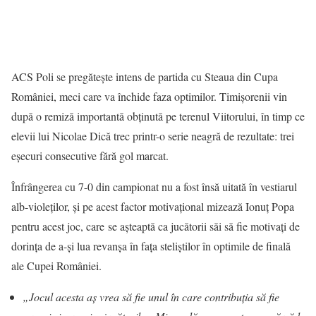
ACS Poli se pregăteşte intens de partida cu Steaua din Cupa
României, meci care va închide faza optimilor. Timişorenii vin
după o remiză importantă obţinută pe terenul Viitorului, în timp ce
elevii lui Nicolae Dică trec printr-o serie neagră de rezultate: trei
eşecuri consecutive fără gol marcat.
Înfrângerea cu 7-0 din campionat nu a fost însă uitată în vestiarul
alb-violeţilor, şi pe acest factor motivaţional mizează Ionuţ Popa
pentru acest joc, care se așteaptă ca jucătorii săi să fie motivați de
dorința de a-și lua revanșa în fața steliștilor în optimile de finală
ale Cupei României.
„Jocul acesta aș vrea să fie unul în care contribuția să fie