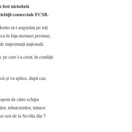
u fost niciodată
cietății comerciale FCSB.
 dorim să-i asigurăm pe toți
ca în fața niciunei presiuni,
 de importanță națională.
pe care l-a creat, în condiții
cii și va aplica, după caz,
ropeni de către echipa
or, tehnicienilor, tuturor
ei seri de la Sevilla din 7