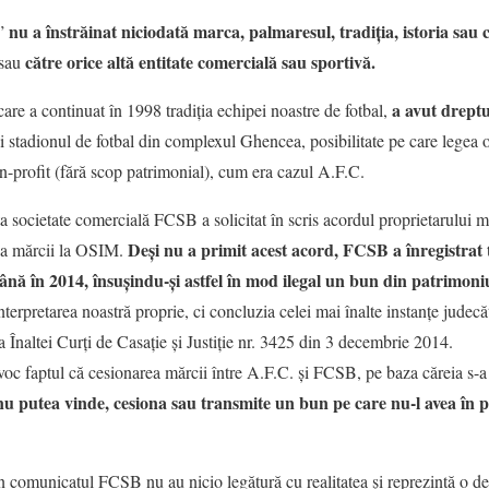
nu a înstrăinat niciodată marca, palmaresul, tradiția, istoria sau c
i”
către orice altă entitate comercială sau sportivă.
 sau
a avut dreptu
are a continuat în 1998 tradiția echipei noastre de fotbal,
i stadionul de fotbal din complexul Ghencea, posibilitate pe care legea o
on-profit (fără scop patrimonial), cum era cazul A.F.C.
ta societate comercială FCSB a solicitat în scris acordul proprietarului 
Deși nu a primit acest acord, FCSB a înregistrat 
rea mărcii la OSIM.
ână în 2014, însușindu-și astfel în mod ilegal un bun din patrimoni
terpretarea noastră proprie, ci concluzia celei mai înalte instanțe judec
a Înaltei Curți de Casație și Justiție nr. 3425 din 3 decembrie 2014.
voc faptul că cesionarea mărcii între A.F.C. și FCSB, pe baza căreia s-a
u putea vinde, cesiona sau transmite un bun pe care nu-l avea în p
in comunicatul FCSB nu au nicio legătură cu realitatea și reprezintă o d