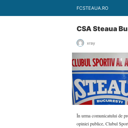
FCSTEAUA.RO
CSA Steaua Bu
xray
În urma comunicatului de pre
opiniei publice, Clubul Spor