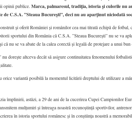
Marca, palmaresul, tradiția, istoria și culorile nu a
gii opinii publice.
e de C.S.A. ”Steaua București”, deci nu au aparținut niciodată so
onstruit și oferit României și românilor cea mai titrată echipă de fotbal,
 iubitorii sportului din România că C.S.A. ”Steaua București” nu se va aple
i că nu se va abate de la calea corectă și legală de protejare a unui bun
nu dorește altceva decât să asigure continuitatea fenomenului fotbalistic 
alitate.
u orice variantă posibilă la momentul licitării dreptului de utilizare a măr
zia împlinirii, astăzi, a 29 de ani de la cucerirea Cupei Campionilor Eu
ansmitem mulțumiri și întreaga noastră recunoștință sportivilor, antrenoril
scrierea în istoria sportului românesc și în conștiința noastră a memorabil