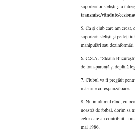
suporterilor steliști și a între
transmise/vândute/cesionat
5. Ca și club care am creat, c
suporterii steliști și pe toți
manipulări sau dezinformări ș
6. C.S.A. ”Steaua București” 
de transparență și deplină leg
7. Clubul va fi pregătit pentr
măsurile corespunzătoare.
8. Nu în ultimul rând, cu oca
noastră de fotbal, dorim să tr
celor care au contribuit la în
mai 1986.