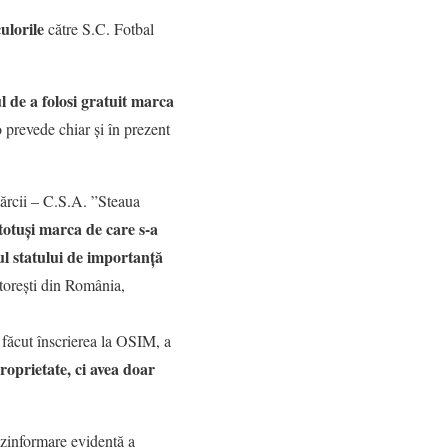
ulorile
către S.C. Fotbal
l de a folosi gratuit marca
 prevede chiar și în prezent
mărcii – C.S.A. ”Steaua
totuși marca de care s-a
ul statului de importanță
ătorești din România,
 făcut înscrierea la OSIM, a
roprietate, ci avea doar
ezinformare evidentă a