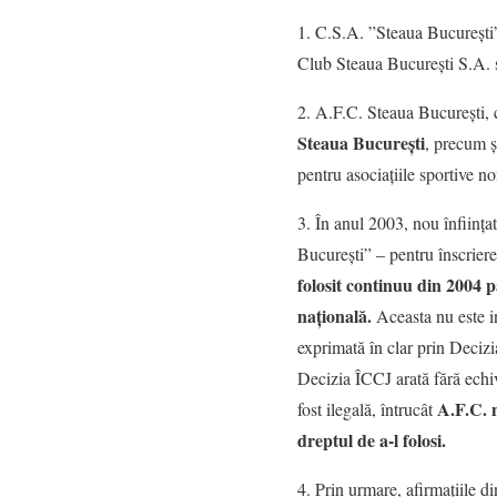
1. C.S.A. ”Steaua Bucureșt
Club Steaua București S.A.
2. A.F.C. Steaua București, c
Steaua București
, precum ș
pentru asociațiile sportive n
3. În anul 2003, nou înființa
București” – pentru înscrie
folosit continuu din 2004 p
națională.
Aceasta nu este in
exprimată în clar prin Decizi
Decizia ÎCCJ arată fără echi
A.F.C. n
fost ilegală, întrucât
dreptul de a-l folosi.
4. Prin urmare, afirmațiile d