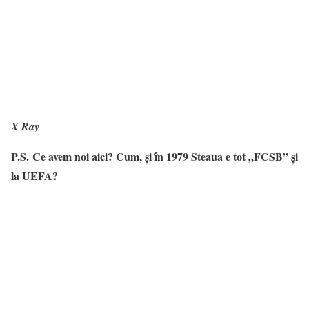
X Ray
P.S.
Ce avem noi aici? Cum, și în 1979 Steaua e tot „FCSB” și
la UEFA?