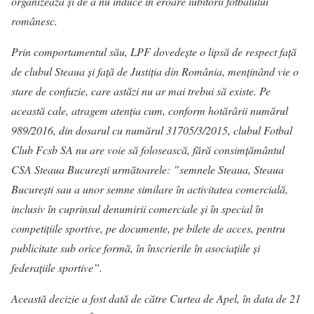
organizează și de a nu induce în eroare iubitorii fotbalului
românesc.
Prin comportamentul său, LPF dovedește o lipsă de respect față
de clubul Steaua și față de Justiția din România, menținând vie o
stare de confuzie, care astăzi nu ar mai trebui să existe. Pe
această cale, atragem atenția cum, conform hotărârii numărul
989/2016, din dosarul cu numărul 31705/3/2015, clubul Fotbal
Club Fcsb SA nu are voie să folosească, fără consimțământul
CSA Steaua București următoarele: ”semnele Steaua, Steaua
București sau a unor semne similare în activitatea comercială,
inclusiv în cuprinsul denumirii comerciale și în special în
competițiile sportive, pe documente, pe bilete de acces, pentru
publicitate sub orice formă, în înscrierile în asociațiile și
federațiile sportive”.
Această decizie a fost dată de către Curtea de Apel, în data de 21