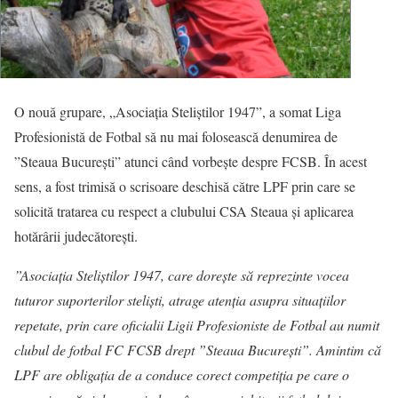
O nouă grupare, „Asociația Steliștilor 1947”, a somat Liga
Profesionistă de Fotbal să nu mai folosească denumirea de
”Steaua București” atunci când vorbeşte despre FCSB. În acest
sens, a fost trimisă o scrisoare deschisă către LPF prin care se
solicită tratarea cu respect a clubului CSA Steaua și aplicarea
hotărârii judecătorești.
”Asociația Steliștilor 1947, care dorește să reprezinte vocea
tuturor suporterilor steliști, atrage atenția asupra situațiilor
repetate, prin care oficialii Ligii Profesioniste de Fotbal au numit
clubul de fotbal FC FCSB drept ”Steaua București”. Amintim că
LPF are obligația de a conduce corect competiția pe care o