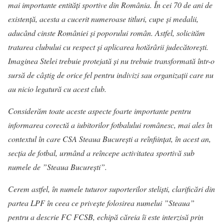
mai importante entități sportive din România. În cei 70 de ani de
existență, acesta a cucerit numeroase titluri, cupe și medalii,
aducând cinste României și poporului român. Astfel, solicităm
tratarea clubului cu respect și aplicarea hotărârii judecătorești.
Imaginea Stelei trebuie protejată și nu trebuie transformată într-o
sursă de câștig de orice fel pentru indivizi sau organizații care nu
au nicio legatură cu acest club.
Considerăm toate aceste aspecte foarte importante pentru
informarea corectă a iubitorilor fotbalului românesc, mai ales în
contextul în care CSA Steaua București a reînființat, în acest an,
secția de fotbal, urmând a reîncepe activitatea sportivă sub
numele de ”Steaua București”.
Cerem astfel, în numele tuturor suporterilor steliști, clarificări din
partea LPF în ceea ce privește folosirea numelui ”Steaua”
pentru a descrie FC FCSB, echipă căreia îi este interzisă prin