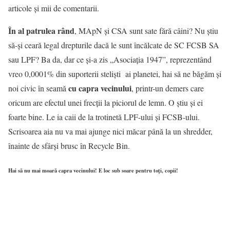
articole și mii de comentarii.
În al patrulea rând
, MApN și CSA sunt sate fără câini? Nu știu
să-și ceară legal drepturile dacă le sunt încălcate de SC FCSB SA
sau LPF? Ba da, dar ce și-a zis „Asociația 1947”, reprezentând
vreo 0,0001% din suporterii steliști ai planetei, hai să ne băgăm și
cu capra vecinului
noi civic în seamă
, printr-un demers care
oricum are efectul unei frecții la piciorul de lemn. O știu și ei
foarte bine. Le ia caii de la trotinetă LPF-ului și FCSB-ului.
Scrisoarea aia nu va mai ajunge nici măcar până la un shredder,
înainte de sfârși brusc în Recycle Bin.
Hai să nu mai moară capra vecinului! E loc sub soare pentru toți, copii!