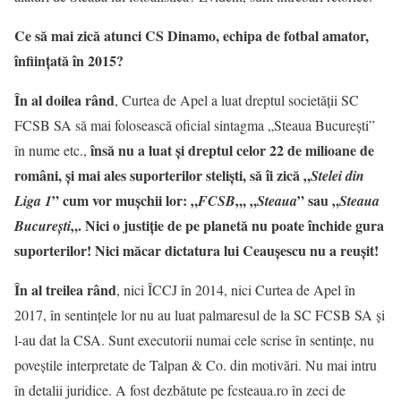
Ce să mai zică atunci CS Dinamo, echipa de fotbal amator,
înființată în 2015?
În al doilea rând
, Curtea de Apel a luat dreptul societății SC
FCSB SA să mai folosească oficial sintagma „Steaua București”
însă nu a luat și dreptul celor 22 de milioane de
în nume etc.,
români, și mai ales suporterilor steliști, să îi zică „
Stelei din
” cum vor mușchii lor: „
„, „
” sau „
Liga 1
FCSB
Steaua
Steaua
„. Nici o justiție de pe planetă nu poate închide gura
București
suporterilor! Nici măcar dictatura lui Ceaușescu nu a reușit!
În al treilea rând
, nici ÎCCJ în 2014, nici Curtea de Apel în
2017, în sentințele lor nu au luat palmaresul de la SC FCSB SA și
l-au dat la CSA. Sunt executorii numai cele scrise în sentințe, nu
poveștile interpretate de Talpan & Co. din motivări. Nu mai intru
în detalii juridice. A fost dezbătute pe fcsteaua.ro în zeci de