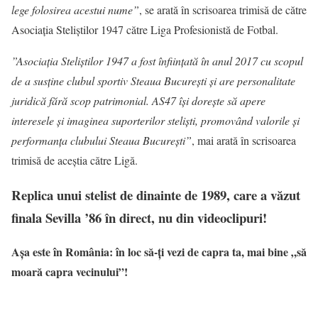
lege folosirea acestui nume”
, se arată în scrisoarea trimisă de către
Asociația Steliștilor 1947 către Liga Profesionistă de Fotbal.
”Asociația Steliștilor 1947 a fost înființată în anul 2017 cu scopul
de a susține clubul sportiv Steaua București și are personalitate
juridică fără scop patrimonial. AS47 își dorește să apere
interesele și imaginea suporterilor steliști, promovând valorile și
performanța clubului Steaua București”
, mai arată în scrisoarea
trimisă de aceștia către Ligă.
Replica unui stelist de dinainte de 1989, care a văzut
finala Sevilla ’86 în direct, nu din videoclipuri!
Așa este în România: în loc să-ți vezi de capra ta, mai bine „să
moară capra vecinului”!