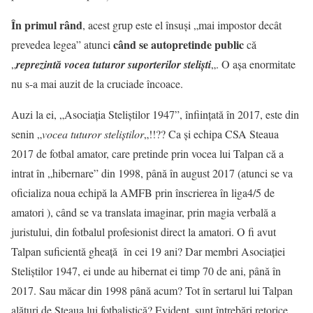
În primul rând
, acest grup este el însuși „mai impostor decât
când se autopretinde public
prevedea legea” atunci
că
„
reprezintă vocea tuturor suporterilor steliști
„. O așa enormitate
nu s-a mai auzit de la cruciade încoace.
Auzi la ei, „Asociația Steliștilor 1947”, înființată în 2017, este din
senin „
vocea tuturor steliștilor
„!!?? Ca și echipa CSA Steaua
2017 de fotbal amator, care pretinde prin vocea lui Talpan că a
intrat în „hibernare” din 1998, până în august 2017 (atunci se va
oficializa noua echipă la AMFB prin înscrierea în liga4/5 de
amatori ), când se va translata imaginar, prin magia verbală a
juristului, din fotbalul profesionist direct la amatori. O fi avut
Talpan suficientă gheață în cei 19 ani? Dar membri Asociației
Steliștilor 1947, ei unde au hibernat ei timp 70 de ani, până în
2017. Sau măcar din 1998 până acum? Tot în sertarul lui Talpan
alături de Steaua lui fotbalistică? Evident, sunt întrebări retorice.