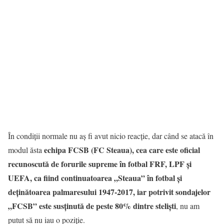
În condiții normale nu aș fi avut nicio reacție, dar când se atacă în
echipa FCSB (FC Steaua), cea care este oficial
modul ăsta
recunoscută de forurile supreme în fotbal FRF, LPF și
UEFA, ca fiind continuatoarea „Steaua” în fotbal și
deținătoarea palmaresului 1947-2017, iar potrivit sondajelor
„FCSB” este susținută de peste 80% dintre steliști
, nu am
putut să nu iau o poziție.